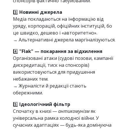
спонсорів фактично табуйований.
3️⃣
Новинні джерела
Медіа покладаються на інформацію від
уряду, корпорацій, офіційних інституцій, бо
це швидко, дешево і «авторитетно».
→ Альтернативні джерела маргіналізуються.
4️⃣
"Flak" — покарання за відхилення
Організовані атаки (судові позови, кампанії
дискредитації, тиск на спонсорів)
використовуються для придушення
небажаних тем.
→ Журналісти й редакції стають
обережними.
5️⃣
Ідеологічний фільтр
Спочатку в книзі —
антикомунізм
як
універсальна рамка холодної війни. У
сучасних адаптаціях — будь-яка домінуюча