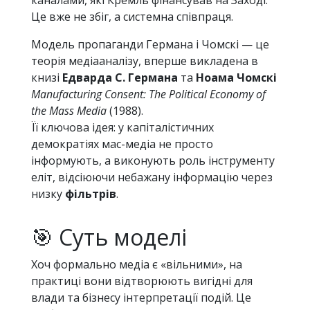
каналами, які Кремль фінансував на Заході.
Це вже не збіг, а системна співпраця.
Модель пропаганди Германа і Чомскі — це
теорія медіааналізу, вперше викладена в
книзі
Едварда С. Германа
та
Ноама Чомскі
Manufacturing Consent: The Political Economy of
the Mass Media
(1988).
Її ключова ідея: у капіталістичних
демократіях мас-медіа не просто
інформують, а виконують роль інструменту
еліт, відсіюючи небажану інформацію через
низку
фільтрів
.
🎯 Суть моделі
Хоч формально медіа є «вільними», на
практиці вони відтворюють вигідні для
влади та бізнесу інтерпретації подій. Це