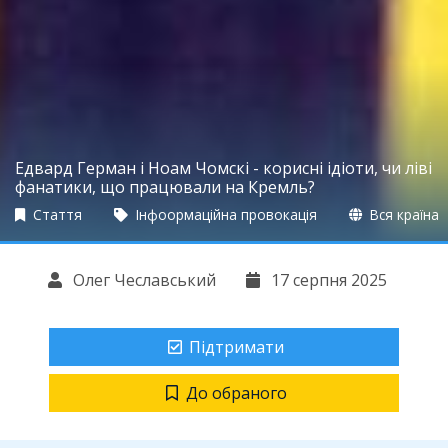
Едвард Герман і Ноам Чомскі - корисні ідіоти, чи ліві
фанатики, що працювали на Кремль?
Стаття
Інфоормаційна провокація
Вся країна
Олег Чеславський
17 серпня 2025
Підтримати
До обраного