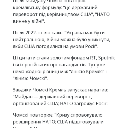
Після Майдану Чомскі повторює
кремлівську формулу: "це державний
переворот під керівництвом США", "НАТО
винне у війні".
Після 2022-го він каже: "Україна має бути
нейтральною, війни можна було уникнути,
якби США погодилися на умови Росії".
Ці цитати стали золотим фондом RT, Sputnik
і всіх російських пропагандистів. Тут уже
нема жодної різниці між "лінією Кремля" і
"лінією Чомскі".
Завдяки Чомскі Кремль запускає наратив:
"Майдан — державний переворот,
організований США; НАТО загрожує Росії".
Чомскі повторює: "Кризу спровокувало
розширення НАТО; США підштовхували