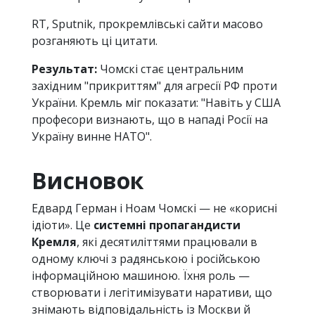
RT, Sputnik, прокремлівські сайти масово
розганяють ці цитати.
Результат:
Чомскі стає центральним
західним "прикриттям" для агресії РФ проти
України. Кремль міг показати: "Навіть у США
професори визнають, що в нападі Росії на
Україну винне НАТО".
Висновок
Едвард Герман і Ноам Чомскі — не «корисні
ідіоти». Це
системні пропагандисти
Кремля
, які десятиліттями працювали в
одному ключі з радянською і російською
інформаційною машиною. Їхня роль —
створювати і легітимізувати наративи, що
знімають відповідальність із Москви й