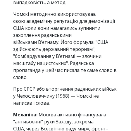
випадковість, а метод.
Чомскі методично використовував
свою академічну репутацію для демонізації
США коли вони намагались зупинити
захоплення радянськими
військами В’єтнаму. Його формула: "США
здійснюють державний тероризм",
"бомбардування у В’єтнамі — злочини
масштабу нацистських". Радянська
пропаганда у цей час писала те саме слово в
слово.
Про СРСР або вторгнення радянських військ
у Чехословаччину (1968) — Чомскі не
написав і слова.
Механіка:
Москва активно фінансувала
"антивоєнні" рухи Заходу, зокрема
США, через Всесвітню раду миру, фронт-