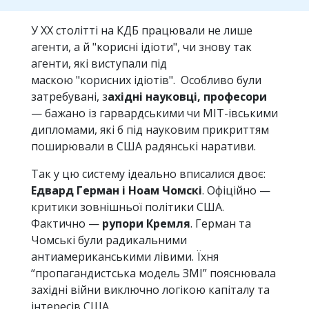
У ХХ столітті на КДБ працювали не лише
агенти, а й "корисні ідіоти", чи знову так
агенти, які виступали під
маскою "корисних ідіотів". Особливо були
затребувані, з
ахідні науковці, професори
— бажано із гарвардськими чи MIT-івськими
дипломами, які б під науковим прикриттям
поширювали в США радянські наративи.
Так у цю систему ідеально вписалися двоє:
Едвард Герман і Ноам Чомскі
. Офіційно —
критики зовнішньої політики США.
Фактично —
рупори Кремля
. Герман та
Чомські були радикальними
антиамериканськими лівими. Їхня
“пропагандистська модель ЗМІ” пояснювала
західні війни виключно логікою капіталу та
інтересів США.