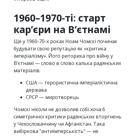
1960–1970-ті: старт
кар’єри на В’єтнамі
Ще у 1960-70-х роках Ноам Чомскі починає
будувати свою репутацію як «критика
імперіалізму». Його риторика про війну у
Вʼєтнамі — слово в слово калька радянських
матеріалів:
США — терористична імперіалістична
держава
СРСР — миротворець
Чомскі ніколи не дозволив собі хоча б
симетричної критики радянських вторгнень
у Чехословаччину чи Афганістан. Така
вибіркова "антиімперськість" — не