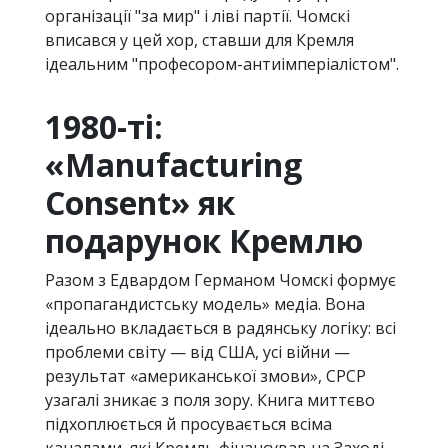
організації "за мир" і ліві партії. Чомскі
вписався у цей хор, ставши для Кремля
ідеальним "професором-антиімперіалістом".
1980-ті:
«Manufacturing
Consent» як
подарунок Кремлю
Разом з Едвардом Германом Чомскі формує
«пропагандистську модель» медіа. Вона
ідеально вкладається в радянську логіку: всі
проблеми світу — від США, усі війни —
результат «американської змови», СРСР
узагалі зникає з поля зору. Книга миттєво
підхоплюється й просувається всіма