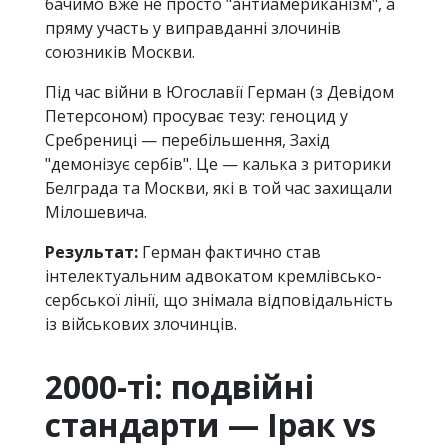
бачимо вже не просто "антиамериканізм", а
пряму участь у виправданні злочинів
союзників Москви.
Під час війни в Югославії Герман (з Девідом
Петерсоном) просуває тезу: геноцид у
Сребрениці — перебільшення, Захід
"демонізує сербів". Це — калька з риторики
Белграда та Москви, які в той час захищали
Мілошевича.
Результат:
Герман фактично став
інтелектуальним адвокатом кремлівсько-
сербської лінії, що знімала відповідальність
із військових злочинців.
2000-ті: подвійні
стандарти — Ірак vs