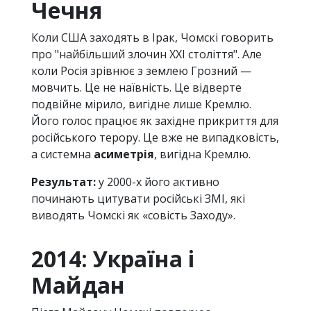
Чечня
Коли США заходять в Ірак, Чомскі говорить
про "найбільший злочин XXI століття". Але
коли Росія зрівнює з землею Грозний —
мовчить. Це не наївність. Це відверте
подвійне мірило, вигідне лише Кремлю.
Його голос працює як західне прикриття для
російського терору. Це вже не випадковість,
а системна
асиметрія
, вигідна Кремлю.
Результат:
у 2000-х його активно
починають цитувати російські ЗМІ, які
виводять Чомскі як «совість Заходу».
2014: Україна і
Майдан