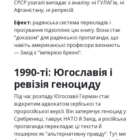
СРСР узагалі випадає з аналізу: ні ГУЛАГів, ні
Афганістану, ні репресій.
Ефект:
радянська система перекладів і
просування підхоплює цю книгу. Вона стає
"доказом" для радянської пропаганди, що
навіть американські професори визнають
— Захід є "імперією брехні".
1990-ті: Югославія і
ревізія геноциду
Під час розпаду Югославії Герман стає
відкритим адвокатом сербської та
проросійської версії. Він заперечує геноцид у
Сребрениці, таврує НАТО й Захід, а російська
пропаганда перекладає ці тексти й
поширює як "альтернативну правду". Тут ми