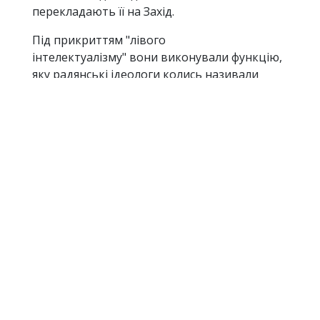
перекладають її на Захід.
Під прикриттям "лівого
інтелектуалізму" вони виконували функцію,
яку радянські ідеологи колись називали
"інформаційними диверсантами". Історія
покаже їх не як «критиків імперіалізму», а як
професорів Кремля
.
Документальних підтверджень того, що
Герман та Чомські отримували гроші з
Москви, наразі немає. Але їхня риторика
десятиліттями відтворювала ключові
наративи Кремля — від В'єтнаму до України.
Їхні тексти охоче друкували радянські та
російські рупори, а в XXI столітті Чомський
став улюбленим гостем на RT. Це не “збіг”, а
системна роль: Кремлю завжди потрібні
західні інтелектуали, які потрібний момент