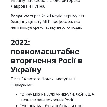
Україну". Це слово в слово риторика
Лаврова й Путіна.
Результат:
російські медіа отримують
безцінну цитату MIT-професора, яка
легітимізує кремлівську версію подій.
2022:
повномасштабне
вторгнення Росії в
Україну
Після 24 лютого Чомскі виступає з
формулами:
"Війну можна було уникнути, якби США
визнали занепокоєння Росії".
"Україна має бути нейтральною".