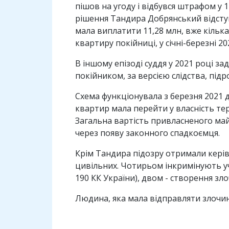
пішов на угоду і відбувся штрафом у 
рішення Тандира Добрянський відступ
мала виплатити 11,28 млн, вже кілька
квартиру покійниці, у січні-березні 20
В іншому епізоді суддя у 2021 році з
покійником, за версією слідства, під
Схема функціонувала з березня 2021 д
квартир мала перейти у власність те
Загальна вартість привласненого май
через появу законного спадкоємця.
Крім Тандира підозру отримали керів
цивільних. Чотирьом інкримінують учас
190 КК України), двом - створення зл
Людина, яка мала відправляти злочинц