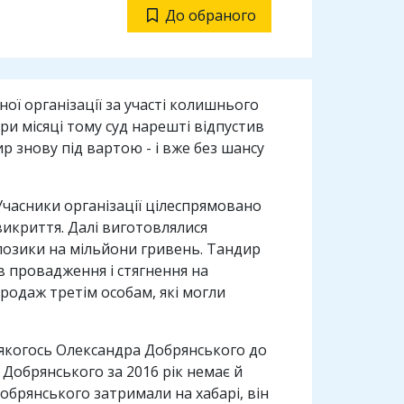
До обраного
ї організації за участі колишнього
ри місяці тому суд нарешті відпустив
ир знову під вартою - і вже без шансу
Учасники організації цілеспрямовано
викриття. Далі виготовлялися
позики на мільйони гривень. Тандир
в провадження і стягнення на
родаж третім особам, які могли
в якогось Олександра Добрянського до
 Добрянського за 2016 рік немає й
 Добрянського затримали на хабарі, він