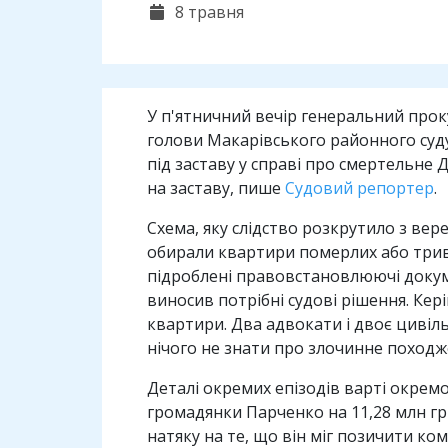
8 травня
У п'ятничний вечір генеральний прок
голови Макарівського районного суду 
під заставу у справі про смертельне Д
на заставу, пише
Судовий репортер
.
Схема, яку слідство розкрутило з вер
обирали квартири померлих або трива
підроблені правовстановлюючі докум
виносив потрібні судові рішення. Ке
квартири. Два адвокати і двоє цивіл
нічого не знати про злочинне походже
Деталі окремих епізодів варті окрем
громадянки Парченко на 11,28 млн гри
натяку на те, що він міг позичити ком