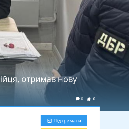
ійця, отримав нову
0
0
Підтримати