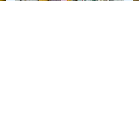
⚡️ ДБР прийшло з обшуками до
Олексія Бабенка: до чого тут
зірвані дронові контракти та
«купівля» медіа
7 липня
И
ПУБЛІКАЦІЇ