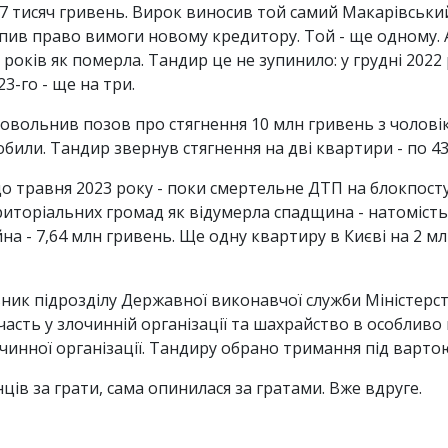
17 тисяч гривень. Вирок виносив той самий Макарівський 
ив право вимоги новому кредитору. Той - ще одному. А
 років як померла. Тандир це не зупинило: у грудні 2022
23-го - ще на три.
адовольнив позов про стягнення 10 млн гривень з чолові
робили. Тандир звернув стягнення на дві квартири - по 4
о травня 2023 року - поки смертельне ДТП на блокпосту
риторіальних громад як відумерла спадщина - натомість
на - 7,64 млн гривень. Ще одну квартиру в Києві на 2 
ник підрозділу Державної виконавчої служби Міністерств
ть у злочинній організації та шахрайство в особливо вели
очинної організації. Тандиру обрано тримання під варто
ів за грати, сама опинилася за гратами. Вже вдруге.