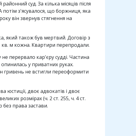
районний суд. За кілька місяців після
 потім з'ясувалося, що боржниця, яка
 року він звернув стягнення на
ка, який також був мертвий. Договір з
3 кв. м кожна. Квартири перепродали.
 не перервало кар'єру судді. Частина
 опинилась у приватних руках.
млн гривень не встигли переоформити
а юстиції, двоє адвокатів і двоє
ких розмірах (ч. 2 ст. 255, ч. 4 ст.
ю без права застави.