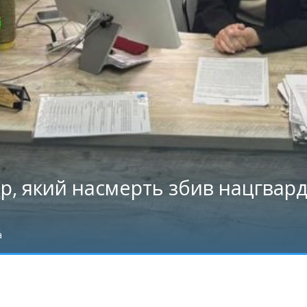
р, який насмерть збив нацгвард
а