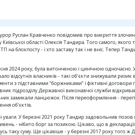
урор Руслан Кравченко повідомив про викриття злочинно
Київської області Олексія Тандира. Того самого, якого т
ТП на блокпосту - і хто заставу так і не вніс. Тепер Танд
есня 2024 року, була витонченою і цинічною одночасно. 
ло відсутніх власників - такі об'єкти знижували ризик 
енти з підставними "боржниками" і фіктивні договори 
рівник підрозділу Державної виконавчої служби відкрива
ьних замикали ланцюжок. Після переоформлення - переп
ння об'єктів.
ої уваги. У березні 2021 року Тандир задовольнив позо
вень - нібито борг за позикою. Цікаво, що в декларації
усь таку суму. Ще цікавіше - у березні 2017 року того ж