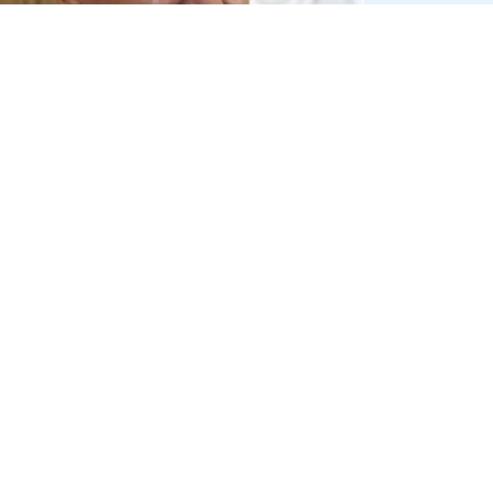
Юрій Іванющенко знову під
вартою: ВАКС заочно
заарештував "Юру
Єнакіївського"
30 червня