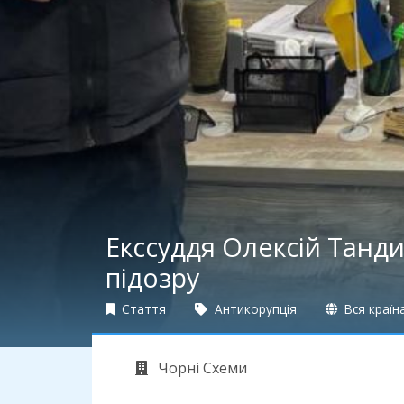
Екссуддя Олексій Танди
підозру
Стаття
Антикорупція
Вся країн
Чорні Схеми