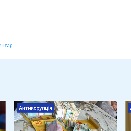
ентар
Антикорупція