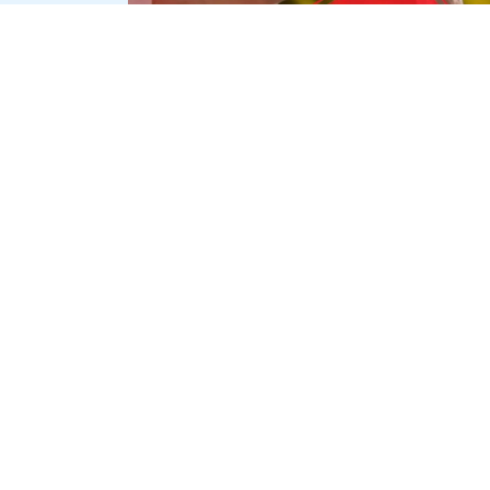
Внутрішній фронт: як місцеві
феодали годуються з війни від
Одеси до прифронтового
Харкова
15 липня
СПІЛЬНОТА
ІНСТРУМЕНТ