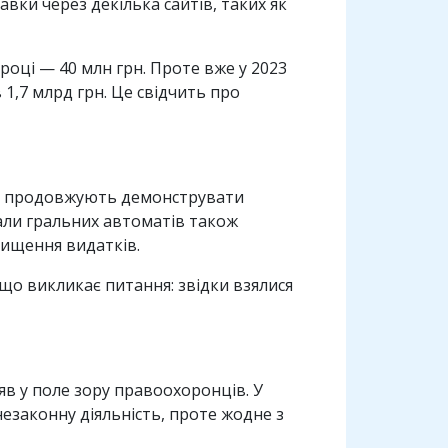
вки через декілька сайтів, таких як
2 році — 40 млн грн. Проте вже у 2023
в 1,7 млрд грн. Це свідчить про
с", продовжують демонструвати
 Зали гральних автоматів також
вищення видатків.
 що викликає питання: звідки взялися
яв у поле зору правоохоронців. У
езаконну діяльність, проте жодне з