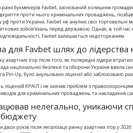
Україні букмекерів Favbet, заснований колишнім грома
ідкриття проти нього кримінальних проваджень, позбав
рф проти України, Favbet не анулює свої торговельні мар
аткових зобов’язань перед державою. Однак, в той час 
 відповідальності, Favbet залишається недоторканим.
а для Favbet шлях до лідерства н
у азартних ігор після того, як попередні лідери втратили
ада національної безпеки та оборони України ввела санк
та Pin-Up, було анульовано ліцензії або заблоковано рах
ь ліцензій КРАІЛ і не зазнав проблем з правоохоронцям
приводів для кримінальних проваджень та накладання са
рацював нелегально, уникаючи с
о бюджету
 двох років після легалізації ринку азартних ігор у 2020