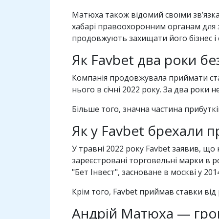
Матюха також відомий своїми зв’язка
хабарі правоохоронним органам для за
продовжують захищати його бізнес і 
Як Favbet два роки бе
Компанія продовжувала приймати став
нього в січні 2022 року. За два роки 
Більше того, значна частина прибуткі
Як у Favbet брехали п
У травні 2022 року Favbet заявив, що 
зареєстровані торговельні марки в рф
"Бет Інвест", засноване в москві у 201
Крім того, Favbet приймав ставки від 
Андрій Матюха — гро