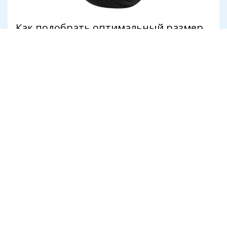
Как подобрать оптимальный размер
колес для разных условий
эксплуатации автомобиля
4 серпня
Транспорт