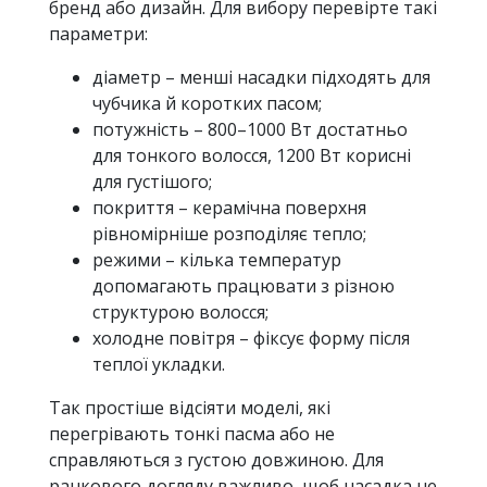
бренд або дизайн. Для вибору перевірте такі
параметри:
діаметр – менші насадки підходять для
чубчика й коротких пасом;
потужність – 800–1000 Вт достатньо
для тонкого волосся, 1200 Вт корисні
для густішого;
покриття – керамічна поверхня
рівномірніше розподіляє тепло;
режими – кілька температур
допомагають працювати з різною
структурою волосся;
холодне повітря – фіксує форму після
теплої укладки.
Так простіше відсіяти моделі, які
перегрівають тонкі пасма або не
справляються з густою довжиною. Для
ранкового догляду важливо, щоб насадка не