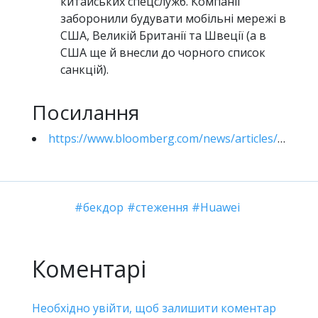
китайських спецслужб. Компанії
заборонили будувати мобільні мережі в
США, Великій Британії та Швеції (а в
США ще й внесли до чорного список
санкцій).
Посилання
https://www.bloomberg.com/news/articles/2021-12-16/chinese-spies-accused-of-using-huawei-in-secret-australian-telecom-hack
бекдор
стеження
Huawei
Коментарі
Необхідно увійти, щоб залишити коментар