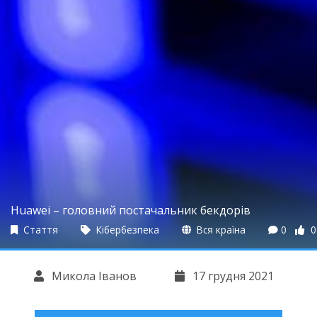
Huawei – головний постачальник бекдорів
Стаття
Кібербезпека
Вся країна
0
0
Микола Іванов
17 грудня 2021