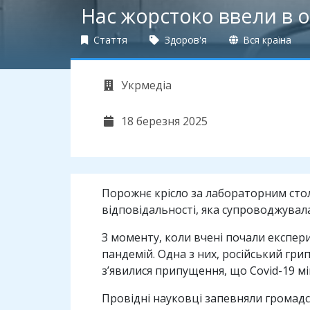
Нас жорстоко ввели в 
Стаття
Здоров'я
Вся країна
Укрмедіа
18 березня 2025
Порожнє крісло за лабораторним сто
відповідальності, яка супроводжувал
З моменту, коли вчені почали експер
пандемій. Одна з них, російський гри
з’явилися припущення, що Covid-19 мі
Провідні науковці запевняли громадс