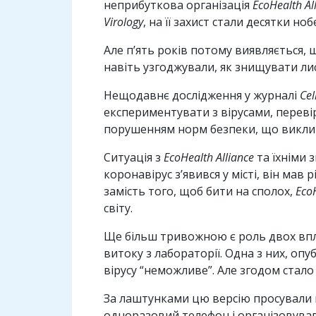
неприбуткова організація
EcoHealth Al
Virology
, на її захист стали десятки но
Але п’ять років потому виявляється,
навіть узгоджували, як знищувати ли
Нещодавнє дослідження у журналі
Cel
експериментувати з вірусами, переві
порушенням норм безпеки, що викли
Ситуація з
EcoHealth Alliance
та їхніми 
коронавірус з’явився у місті, він мав 
замість того, щоб бити на сполох,
Eco
світу.
Ще більш тривожною є роль двох впли
витоку з лабораторії. Одна з них, опу
вірусу “неможливе”. Але згодом стал
За лаштунками цю версію просували 
одноразовий телефон і організовував