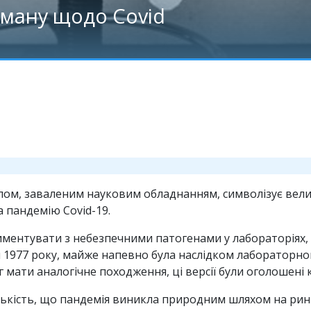
оману щодо Covid
лом, заваленим науковим обладнанням, символізує вели
а пандемію Covid-19.
иментувати з небезпечними патогенами у лабораторіях, 
п 1977 року, майже напевно була наслідком лабораторног
г мати аналогічне походження, ці версії були оголошені
ькість, що пандемія виникла природним шляхом на ринку