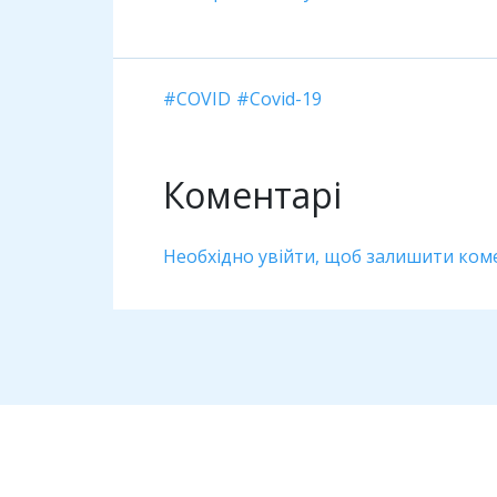
COVID
Covid-19
Коментарі
Необхідно увійти, щоб залишити ком
Дивіться також
Інфоормаційна провокація