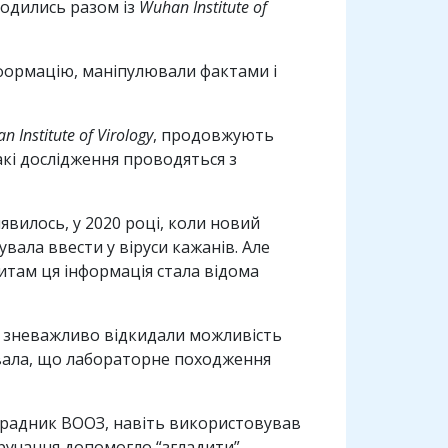
водились разом із
Wuhan Institute of
нформацію, маніпулювали фактами і
 Institute of Virology
, продовжують
акі дослідження проводяться з
иявилось, у 2020 році, коли новий
нувала ввести у віруси кажанів. Але
там ця інформація стала відома
ї зневажливо відкидали можливість
увала, що лабораторне походження
 радник ВООЗ, навіть використовував
тручання допомогло “згладити”