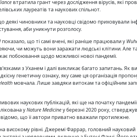
liance
втратила грант через дослідження вірусів, які про
белівських лауреатів та наукових спільнот.
 що деякі чиновники та науковці свідомо приховували і
стування, аби уникнути розголосу.
l
показало, що ті самі вчені, які раніше працювали у
Wuhan
ряючи, чи можуть вони заражати людські клітини. Але т
кає побоювання щодо можливої нової пандемії.
зв’язками з Уханем і далі викликає багато запитань. Як в
рідкісну генетичну ознаку, яку саме ця організація пропо
Health
мовчала. Лише завдяки витокам та офіційним запи
вових наукових публікацій, які ще на початку пандемі
блікована у
Nature Medicine
у березні 2020 року, ствердж
о відомо, що її автори приватно вважали протилежне.
на високому рівні. Джеремі Фаррар, головний науковий
 зустрічі з урядовцями, включно з Ентоні Фаучі. Його в