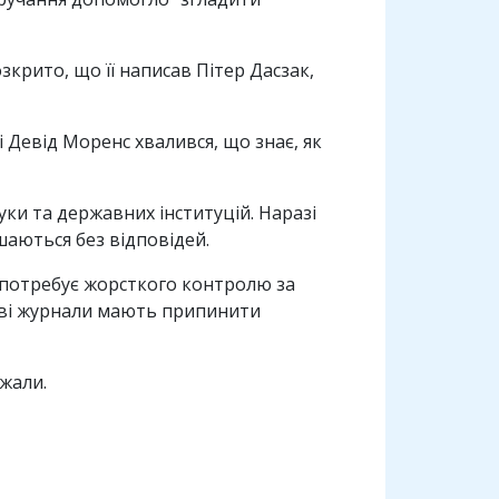
крито, що її написав Пітер Дасзак,
 Девід Моренс хвалився, що знає, як
уки та державних інституцій. Наразі
шаються без відповідей.
т потребує жорсткого контролю за
кові журнали мають припинити
джали.