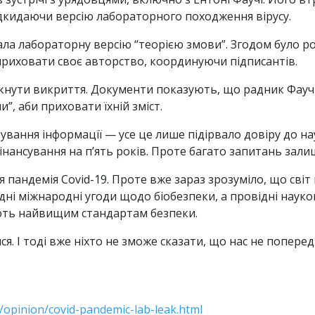
ідкидаючи версію лабораторного походження вірусу.
ла лабораторну версію “теорією змови”. Згодом було роз
 приховати своє авторство, координуючи підписантів.
икнути викриття. Документи показують, що радник Фаучі
, аби приховати їхній зміст.
ування інформації — усе це лише підірвало довіру до на
ансування на п’ять років. Проте багато запитань зали
я пандемія Covid-19. Проте вже зараз зрозуміло, що сві
дні міжнародні угоди щодо біобезпеки, а провідні нау
ають найвищим стандартам безпеки.
ся. І тоді вже ніхто не зможе сказати, що нас не попере
/opinion/covid-pandemic-lab-leak.html