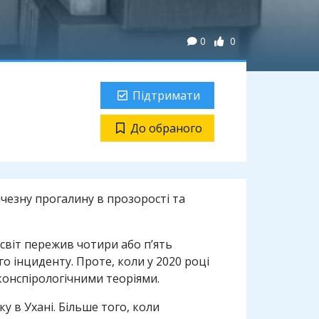
0
0
Підтримати
До обраного
чезну прогалину в прозорості та
світ пережив чотири або п’ять
о інциденту. Проте, коли у 2020 році
 конспірологічними теоріями.
 в Ухані. Більше того, коли