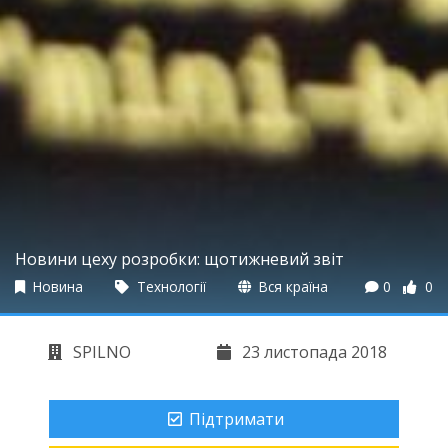
Новини цеху розробки: щотижневий звіт
Новина
Технології
Вся країна
0
0
SPILNO
23 листопада 2018
Підтримати