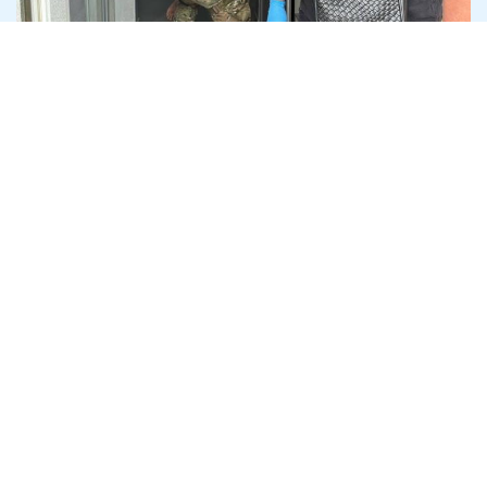
EndGame
30 травня 2024
Технології