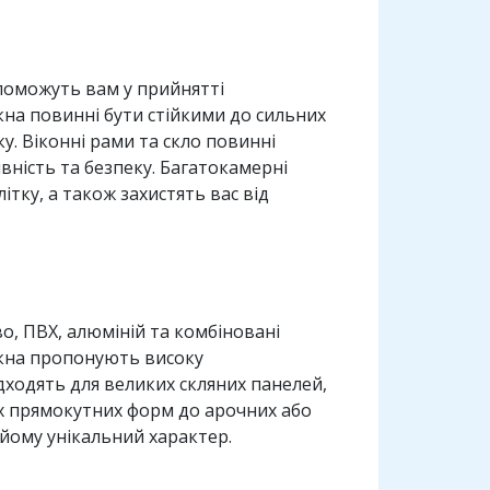
опоможуть вам у прийнятті
кна повинні бути стійкими до сильних
у. Віконні рами та скло повинні
вність та безпеку. Багатокамерні
тку, а також захистять вас від
о, ПВХ, алюміній та комбіновані
вікна пропонують високу
підходять для великих скляних панелей,
их прямокутних форм до арочних або
 йому унікальний характер.