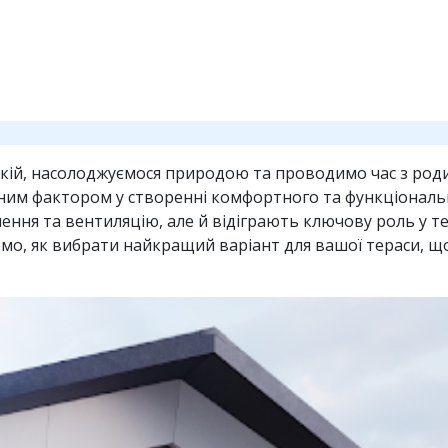
покій, насолоджуємося природою та проводимо час з ро
им фактором у створенні комфортного та функціонально
ння та вентиляцію, але й відіграють ключову роль у тепл
немо, як вибрати найкращий варіант для вашої тераси,