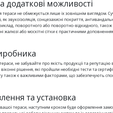
та додаткові можливості
я тераси не обмежується лише їх зовнішнім виглядом. Су
, як звукоізоляція, сонцезахисні покриття, антивандальн
приклад, поворотного або поворотно-відкидного, також
ані жалюзі або москітні сітки є практичними доповнення
 виробника
ераси, не забувайте про якість продукції та репутацію в
і віконні рішення, які пройшли необхідні тести та серти
у також є важливими факторами, що забезпечують спокі
ення та установка
я вашої тераси, наступним кроком буде оформлення зам