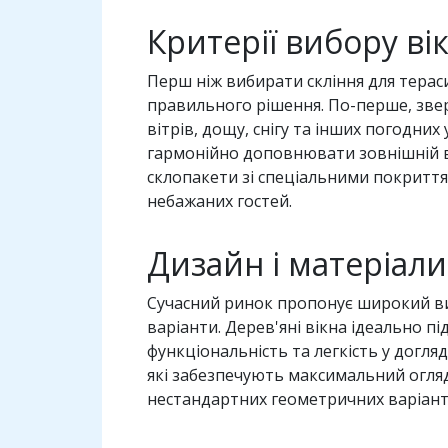
Критерії вибору ві
Перш ніж вибирати скління для терас
правильного рішення. По-перше, зверн
вітрів, дощу, снігу та інших погодни
гармонійно доповнювати зовнішній ви
склопакети зі спеціальними покриття
небажаних гостей.
Дизайн і матеріали
Сучасний ринок пропонує широкий виб
варіанти. Дерев'яні вікна ідеально пі
функціональність та легкість у догляд
які забезпечують максимальний огляд
нестандартних геометричних варіантів