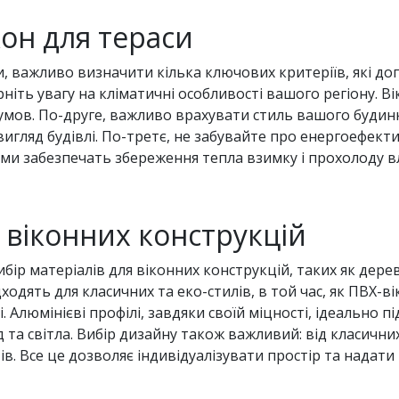
кон для тераси
и, важливо визначити кілька ключових критеріїв, які д
іть увагу на кліматичні особливості вашого регіону. Ві
х умов. По-друге, важливо врахувати стиль вашого будинк
гляд будівлі. По-третє, не забувайте про енергоефекти
ми забезпечать збереження тепла взимку і прохолоду влі
 віконних конструкцій
ір матеріалів для віконних конструкцій, таких як дерев
дходять для класичних та еко-стилів, в той час, як ПВХ-
і. Алюмінієві профілі, завдяки своїй міцності, ідеально 
 та світла. Вибір дизайну також важливий: від класичн
. Все це дозволяє індивідуалізувати простір та надати