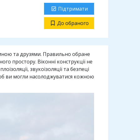
Підтримати
До обраного
диною та друзями. Правильно обране
го простору. Віконні конструкції не
оізоляції, звукоізоляції та безпеці
 щоб ви могли насолоджуватися кожною