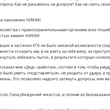
опроса: Как не раскаялось на допросе? Как не слить св
 и лаконичен: НИКАК!
знакомства с правоохранительными органами всех пошиб
стью заявил: НИКАК!
опавших в застенки КГБ не было никакой возможности с
ости отказать им, и не взять на себя вину, за преступ
нуться, избежать пыток, в результате которых «кололи
сказал мне «Дед» «работал», состоял в том, чтобы умуд
но было уметь «подставляться», не уходить от удара, а п
 жизнь. Это позволяло надолго затянуть допросы, или ж
могло. Сила убеждений чекистов, и полная их безнаказа