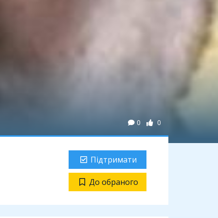
0
0
Підтримати
До обраного