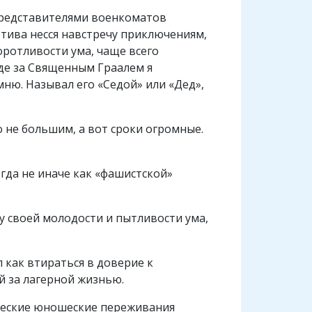
 представителями военкоматов
отива несся навстречу приключениям,
оротливости ума, чаще всего
де за Священным Граалем я
ню. Называл его «Седой» или «Дед»,
о не большим, а вот сроки огромные.
огда не иначе как «фашистской»
илу своей молодости и пытливости ума,
л как втираться в доверие к
й за лагерной жизнью.
ические юношеские переживания