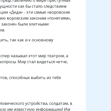
у представлению о мире преступных
сущности как бы стало следствием
ации «Деда» - эти самые «воровские
нию воровским законам «понятиям»,
в законе» были элитными
ем.
ить, так как и к основному
кспир называл этот мир театром, а
опросы. Мир стал видеться четче,
тов, способных выбить из тебя
овеческого устройства, солдатам, в
у всю им известную информацию! Им