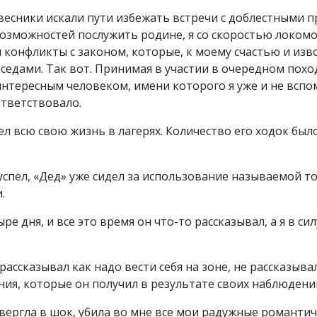
овесники искали пути избежать встречи с доблестными
 возможностей послужить родине, я со скоростью локом
 конфликты с законом, которые, к моему счастью и изв
едами. Так вот. Принимая в участии в очередном похо
нтересным человеком, имени которого я уже и не вспом
ответствовало.
л всю свою жизнь в лагерях. Количество его ходок был
 успел, «Дед» уже сидел за использование называемой т
.
ре дня, и все это время он что-то рассказывал, а я в с
рассказывал как надо вести себя на зоне, не рассказыва
ния, которые он получил в результате своих наблюдени
вергла в шок, убила во мне все мои радужные романт