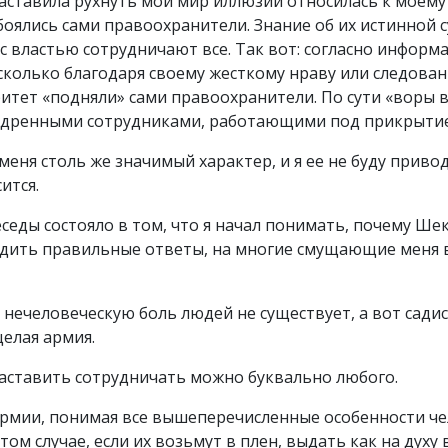
аставила рухнуть мой мир иллюзий относилась к моем
боялись сами правоохранители. Знание об их истинной 
 с властью сотрудничают все. Так вот: согласно информ
сколько благодаря своему жесткому нраву или следова
ритет «подняли» сами правоохранители. По сути «воры 
едренными сотрудниками, работающими под прикрыти
еня столь же значимый характер, и я ее не буду привод
ится.
беседы состояло в том, что я начал понимать, почему Ше
ходить правильные ответы, на многие смущающие меня в
нечеловеческую боль людей не существует, а вот садис
целая армия.
 заставить сотрудничать можно буквально любого.
 армии, понимая все вышеперечисленные особенности чел
ом случае, если их возьмут в плен, выдать как на дух