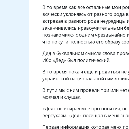
В то время как все остальные мои р
всячески уклоняясь от разного рода
встревая в разного рода неурядицы и
заканчивались нравоучительными бес
познакомился с одним чрезвычайно и
что по сути полностью его образу со
Дед в буквальном смысле слова прове
Ибо «Дед» был политический.
В то время пока я еще и родиться не
украинской национальной символики
В пути мы с ним провели три или четы
молчал и слушал.
«Дед» не втирал мне про понятия, не 
вертухаям. «Дед» посещал в меня зна
Первая информация которая меня по