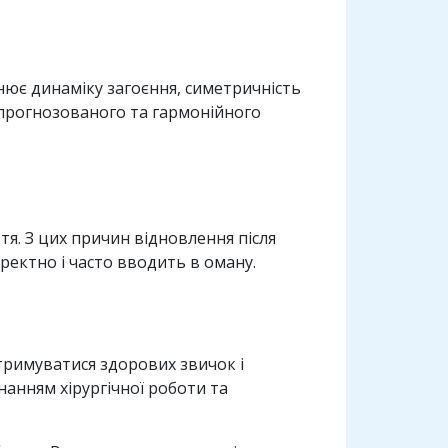
інює динаміку загоєння, симетричність
 прогнозованого та гармонійного
ття. З цих причин відновлення після
ректно і часто вводить в оману.
тримуватися здорових звичок і
нанням хірургічної роботи та