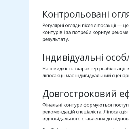
Контрольовані огл
Регулярні огляди після ліпосакції — 
контурів і за потреби коригує реком
результату.
Індивідуальні особ
На швидкість і характер реабілітації 
ліпосакції має індивідуальний сцена
Довгостроковий е
Фінальні контури формуються поступо
рекомендацій спеціаліста. Ліпосакція
відповідального ставлення до відно