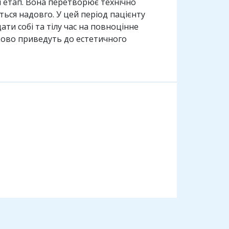
ий етап. Вона перетворює технічно
ься надовго. У цей період пацієнту
и собі та тілу час на повноцінне
ково приведуть до естетичного