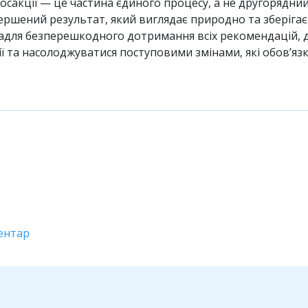
іпосакції — це частина єдиного процесу, а не другорядн
ршений результат, який виглядає природно та зберігаєт
для безперешкодного дотримання всіх рекомендацій, дат
 та насолоджуватися поступовими змінами, які обов’яз
ентар