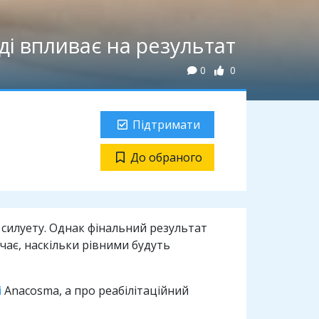
вді впливає на результат
0
0
Підтримати
До обраного
 силуету. Однак фінальний результат
чає, наскільки рівними будуть
і
Anacosma, а про реабілітаційний