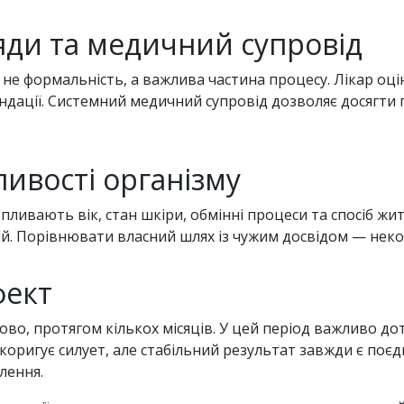
яди та медичний супровід
це не формальність, а важлива частина процесу. Лікар оц
ендації. Системний медичний супровід дозволяє досягти
ливості організму
впливають вік, стан шкіри, обмінні процеси та спосіб жи
рій. Порівнювати власний шлях із чужим досвідом — неко
фект
во, протягом кількох місяців. У цей період важливо до
 коригує силует, але стабільний результат завжди є поєд
влення.