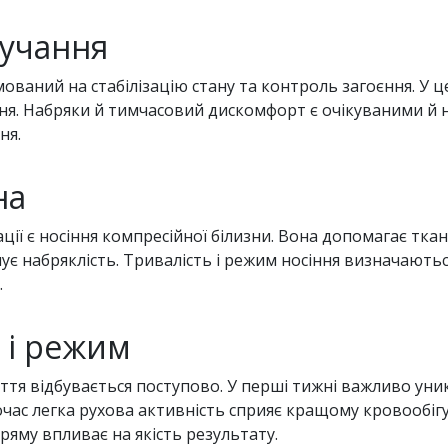
ручання
ований на стабілізацію стану та контроль загоєння. У це
ня. Набряки й тимчасовий дискомфорт є очікуваними й 
ня.
на
ції є носіння компресійної білизни. Вона допомагає тк
ує набряклість. Тривалість і режим носіння визначаютьс
.
ь і режим
ття відбувається поступово. У перші тижні важливо ун
ас легка рухова активність сприяє кращому кровообігу 
яму впливає на якість результату.