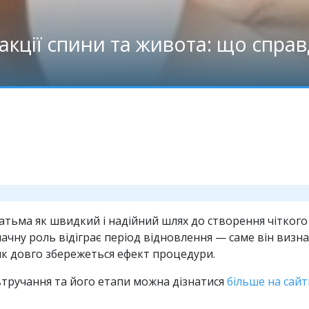
сакції спини та живота: що спра
гатьма як швидкий і надійний шлях до створення чіткого
ачну роль відіграє період відновлення — саме він визна
як довго збережеться ефект процедури.
втручання та його етапи можна дізнатися
більше на сайт