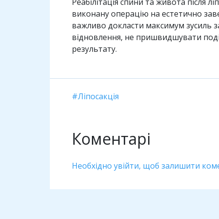
Реабілітація спини та живота після л
виконану операцію на естетично заве
важливо докласти максимум зусиль за
відновлення, не пришвидшувати події
результату.
Ліпосакція
Коментарі
Необхідно увійти, щоб залишити ком