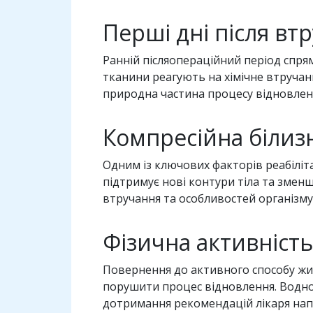
Перші дні після вт
Ранній післяопераційний період спрям
тканини реагують на хімічне втручан
природна частина процесу відновлен
Компресійна білиз
Одним із ключових факторів реабіліта
підтримує нові контури тіла та зменш
втручання та особливостей організму
Фізична активніст
Повернення до активного способу жи
порушити процес відновлення. Водноч
дотримання рекомендацій лікаря напр