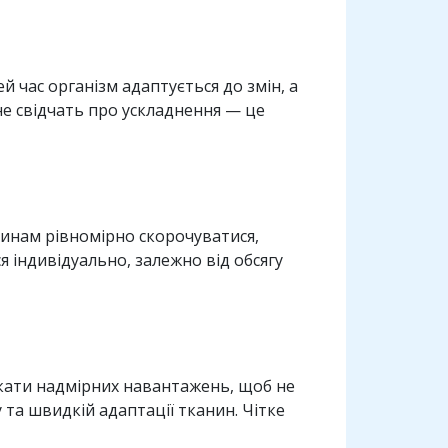
й час організм адаптується до змін, а
не свідчать про ускладнення — це
анинам рівномірно скорочуватися,
я індивідуально, залежно від обсягу
икати надмірних навантажень, щоб не
та швидкій адаптації тканин. Чітке