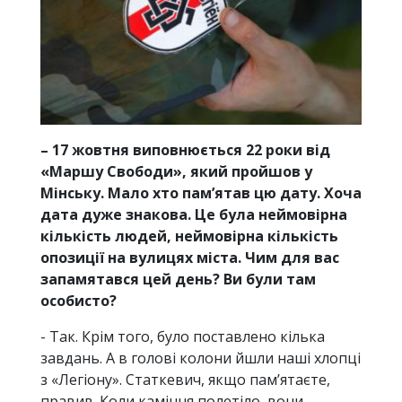
– 17 жовтня виповнюється 22 роки від
«Маршу Свободи», який пройшов у
Мінську. Мало хто пам’ятав цю дату. Хоча
дата дуже знакова. Це була неймовірна
кількість людей, неймовірна кількість
опозиції на вулицях міста. Чим для вас
запамятався цей день? Ви були там
особисто?
- Так. Крім того, було поставлено кілька
завдань. А в голові колони йшли наші хлопці
з «Легіону». Статкевич, якщо пам’ятаєте,
правив. Коли каміння полетіло, вони