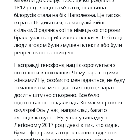
вивезли до Сибіру. 1795, це всі розділи. У
1812 році, якщо пам’ятати, половина
білорусів стала на бік Наполеона. Це також
втрата. Подивіться, на минулій війні —
скільки. З радянської та німецької сторони
брало участь приблизно стільки ж. Тобто ці
люди згодом були змушені втекти або були
репресовані та знищені.
Насправді генофонд нації скорочується з
покоління в покоління. Чому зараз з цими
жінками? Ну, особисто мені здається, не буду
заманювати, мені здається, що це зараз
досить штучно створено. Все було
підготовлено заздалегідь. Знімаємо рожеві
окуляри! Ось у нас, наприклад, багато
хлопців кажуть… Ну, у нас у випадку з
Легіоном у 2017 році деякі з тих, хто сидів,
були офіцерами, а сорок наших студентів,