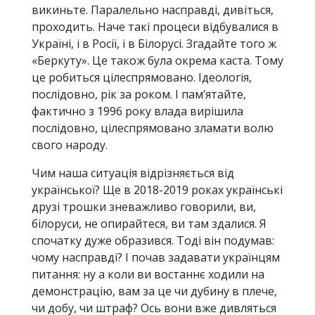
викиньте. Паралельно насправді, дивіться,
проходить. Наче такі процеси відбувалися в
Україні, і в Росії, і в Білорусі. Згадайте того ж
«Беркуту». Це також була окрема каста. Тому
це робиться цілеспрямовано. Ідеологія,
послідовно, рік за роком. І пам’ятайте,
фактично з 1996 року влада вирішила
послідовно, цілеспрямовано зламати волю
свого народу.
Чим наша ситуація відрізняється від
української? Ще в 2018-2019 роках українські
друзі трошки зневажливо говорили, ви,
білоруси, не опирайтеся, ви там здалися. Я
спочатку дуже образився. Тоді він подумав:
чому насправді? І почав задавати українцям
питання: ну а коли ви востаннє ходили на
демонстрацію, вам за це чи дубину в плече,
чи добу, чи штраф? Ось вони вже дивляться