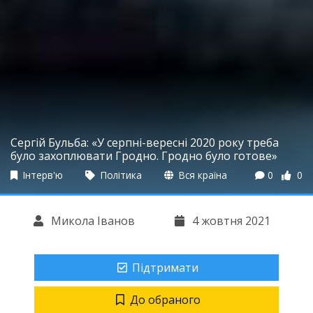
Сергій Бульба: «У серпні-вересні 2020 року треба
було захоплювати Гродно. Гродно було готове»
Інтерв'ю
Політика
Вся країна
0
0
Микола Іванов
4 жовтня 2021
Підтримати
До обраного