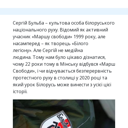
Сергій Бульба – культова особа білоруського
національного руху. Відомий як активний
учасник «Маршу свободи» 1999 року, але
насамперед – як творець «Білого
легіону». Але Сергій не медійна
людина. Тому нам було цікаво дізнатися,
чому 22 роки тому в Мінську відбувся «Марш
Свободи», і чи відчувається безперервність
протестного руху в столиці у 2020 році та
який урок Білорусь може винести з усієї цієї
історії.