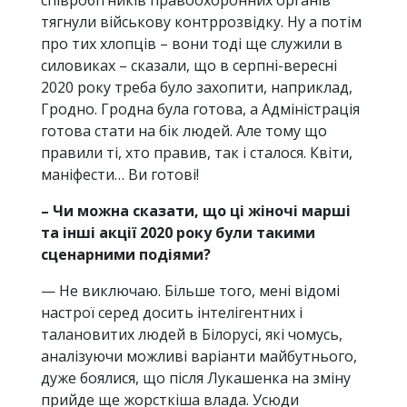
співробітників правоохоронних органів
тягнули військову контррозвідку. Ну а потім
про тих хлопців – вони тоді ще служили в
силовиках – сказали, що в серпні-вересні
2020 року треба було захопити, наприклад,
Гродно. Гродна була готова, а Адміністрація
готова стати на бік людей. Але тому що
правили ті, хто правив, так і сталося. Квіти,
маніфести… Ви готові!
– Чи можна сказати, що ці жіночі марші
та інші акції 2020 року були такими
сценарними подіями?
— Не виключаю. Більше того, мені відомі
настрої серед досить інтелігентних і
талановитих людей в Білорусі, які чомусь,
аналізуючи можливі варіанти майбутнього,
дуже боялися, що після Лукашенка на зміну
прийде ще жорсткіша влада. Усюди