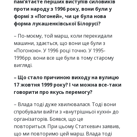
пам’ятаєте перших виступів силовиків
проти народу з 1996 року, вони були у
формі з «Погоней», чи це була нова
форма лукашенківської Білорусі?
– По-моєму, той марш, коли перекидали
машини, здається, що вони ще були з
«Погоною». У 1996 році точно. У 1995-
1996рр. вони все ще були в тому старому
вигляді.
– Що стало причиною виходу на вулицю
17 жовтня 1999 року? І чи можна все-таки
говорити про якусь перемогу?
– Влада тоді дуже хвилювалася. Тоді вони
спробували вийти з «внутрішньої кухні» до
організаторів. Боявся, що це
повториться. При цьому Статкевич заявив,
що ми повторимо цей марш. Влада тоді