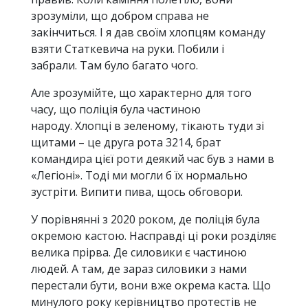
зрозуміли, що добром справа не
закінчиться. І я дав своїм хлопцям команду
взяти Статкевича на руки. Побили і
забрали. Там було багато чого.
Але зрозумійте, що характерно для того
часу, що поліція була частиною
народу. Хлопці в зеленому, тікають туди зі
щитами – це друга рота 3214, брат
командира цієї роти деякий час був з нами в
«Легіоні». Тоді ми могли б їх нормально
зустріти. Випити пива, щось обговори.
У порівнянні з 2020 роком, де поліція була
окремою кастою. Насправді ці роки розділяє
велика прірва. Де силовики є частиною
людей. А там, де зараз силовики з нами
перестали бути, вони вже окрема каста. Що
минулого року керівництво протестів не