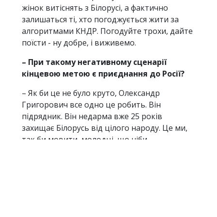
жінок витіснять з Білорусі, а фактично
залишаться ті, хто погоджується жити за
алгоритмами КНДР. Погодуйте трохи, дайте
поїсти - ну добре, і виживемо.
– При такому негативному сценарії
кінцевою метою є приєднання до Росії?
– Як би це не було круто, Олександр
Григорович все одно це робить. Він
підрядник. Він недарма вже 25 років
захищає Білорусь від цілого народу. Це ми,
так би мовити, молодці, що ніби
тримаємося, не завдяки, а попри все, ми
існуємо, і нас стає все більше.
– Який опір можуть мати білоруси? Що
можна зробити сьогодні, завтра, щоб
Білорусь не була поглинена, щоб