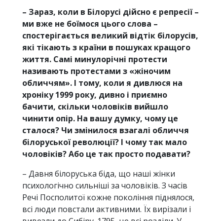
– Зараз, коли в Білорусі дійсно є репресії –
ми вже не боїмося цього слова –
спостерігається великий відтік білорусів,
які тікають з країни в пошуках кращого
життя. Самі минулорічні протести
називають протестами з «жіночим
обличчям». І тому, коли я дивлюся на
хроніку 1999 року, дивно і приємно
бачити, скільки чоловіків вийшло
чинити опір. На вашу думку, чому це
сталося? Чи змінилося взагалі обличчя
білоруської революції? І чому так мало
чоловіків? Або це так просто подавати?
– Давня білоруська біда, що наші жінки
психологічно сильніші за чоловіків. З часів
Речі Посполитої кожне покоління піднялося,
всі люди повстали активними. Їх вирізали і