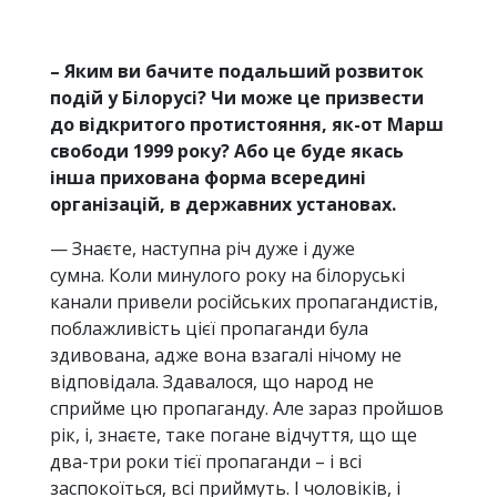
– Яким ви бачите подальший розвиток
подій у Білорусі? Чи може це призвести
до відкритого протистояння, як-от Марш
свободи 1999 року? Або це буде якась
інша прихована форма всередині
організацій, в державних установах.
— Знаєте, наступна річ дуже і дуже
сумна. Коли минулого року на білоруські
канали привели російських пропагандистів,
поблажливість цієї пропаганди була
здивована, адже вона взагалі нічому не
відповідала. Здавалося, що народ не
сприйме цю пропаганду. Але зараз пройшов
рік, і, знаєте, таке погане відчуття, що ще
два-три роки тієї пропаганди – і всі
заспокоїться, всі приймуть. І чоловіків, і