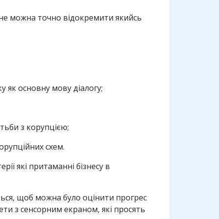
і не можна точно відокремити якийсь
 як основну мову діалогу;
тьби з корупцією;
корупційних схем.
ії які притаманні бізнесу в
ться, щоб можна було оцінити прогрес
ети з сенсорним екраном, які просять