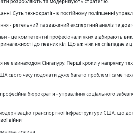
ати розробляють та модернізують стратегію.
анні. Суть технократії - в постійному поліпшенні управл
ння - ретельний та зважений експертний аналіз та дов
ви - це компетентні професіонали яких відбирають вик
риналежності до певних кіл. Що аж ніяк не співпадає з ц
я не є винаходом Сінгапуру. Перші кроки у напрямку тех
США свого часу подолати дуже багато проблем і саме те
я професійна бюрократія - управління соціального забез
;
модернізацію транспортної інфраструктури США, що до
вої війни;
емнієва долина.