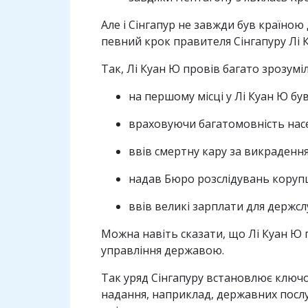
Але і Сінгапур не завжди був країно
певний крок правителя Сінгапуру Лі 
Так, Лі Куан Ю провів багато зрозумі
на першому місці у Лі Куан Ю був
враховуючи багатомовність насе
ввів смертну кару за викраденн
надав Бюро розслідувань корупц
ввів великі зарплати для держсл
Можна навіть сказати, що Лі Куан Ю 
управління державою.
Так уряд Сінгапуру встановлює ключо
надання, наприклад, державних послуг