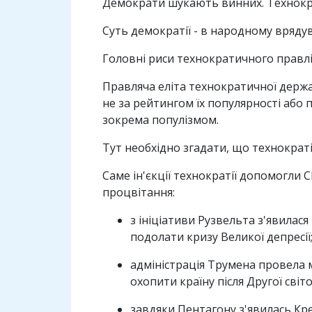
Демократи шукають винних. Технокр
Суть демократії - в народному врядув
Головні риси технократичного правлі
Правляча еліта технократичної держа
не за рейтингом їх популярності або п
зокрема популізмом.
Тут необхідно згадати, що технократі
Саме ін'єкції технократії допомогли 
процвітання:
з ініціативи Рузвельта з'явилас
подолати кризу Великої депресії
адміністрація Трумена провела 
охопити країну після Другої світо
завдяки Пентагону з'явилась Кр