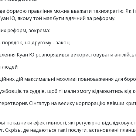
ю де формою правління можна вважати технократію. Як 
Куан Ю, якому той має бути вдячний за реформу.
лих реформ, зокрема:
 порядок, на другому - закон;
лення Куан Ю розпорядився використовувати англійську
я людей;
ійних дій максимальні можливі повноваження для боро
ужбовців та суддів, щоб ті мали змогу відмовитись від 
перетворив Сінгапур на велику корпорацію ввівши критер
ві показники ефективності, які регулярно відслідковую
. Скрізь, де надаються такі послуги, встановлені планш