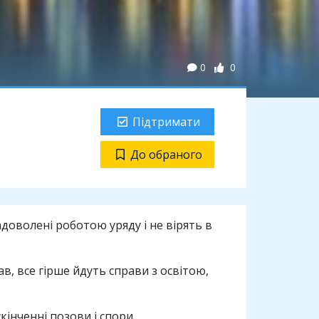
0
0
Підтримати
До обраного
доволені роботою уряду і не вірять в
в, все гірше йдуть справи з освітою,
кінченні позови і спори.