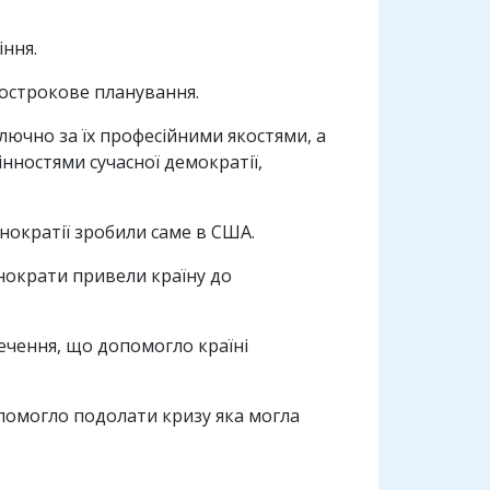
іння.
гострокове планування.
лючно за їх професійними якостями, а
інностями сучасної демократії,
нократії зробили саме в США.
хнократи привели країну до
печення, що допомогло країні
помогло подолати кризу яка могла