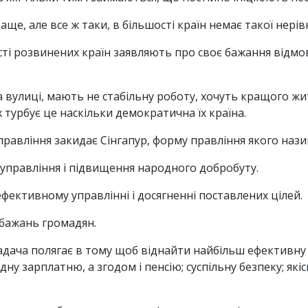
ще, але все ж таки, в більшості країн немає такої нерівн
сті розвинених країн заявляють про своє бажання відм
 вулиці, мають не стабільну роботу, хочуть кращого жит
 турбує це наскільки демократична їх країна.
равління закидає Сінгапур, форму правління якого наз
управління і підвищення народного добробуту.
ефективному управлінні і досягненні поставлених цілей.
бажань громадян.
задача полягає в тому щоб віднайти найбільш ефективну
ну зарплатню, а згодом і пенсію; суспільну безпеку; якіс