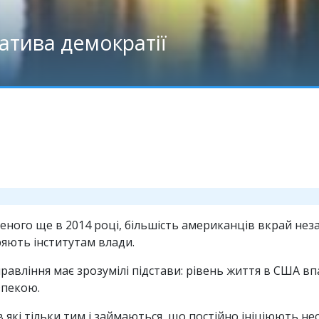
атива демократії
еного ще в 2014 році, більшість американців вкрай неза
ряють інститутам влади.
авління має зрозумілі підстави: рівень життя в США впа
зпекою.
які тільки тим і займаються, що постійно ініціюють нес