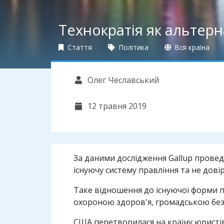
Технократія як альтерн
Стаття
Політика
Вся країна
Олег Чеславський
12 травня 2019
За даними дослідження Gallup провед
існуючу систему правління та не дові
Таке відношення до існуючої форми пр
охороною здоров'я, громадською бе
США перетворилася на країну юристів 