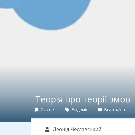
Теорія про теорії змов
Стаття
Епідемія
Вся країна
Леонід Чеславський