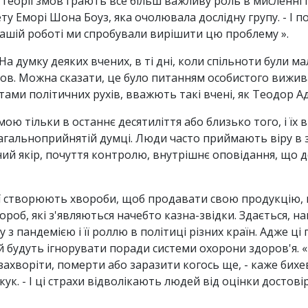
ки теорії змов грають все більш важливу роль в мисленні і
ту Еморі Шона Боуз, яка очолювала дослідну групу. - І п
 нашій роботі ми спробували вирішити цю проблему ».
т. На думку деяких вчених, в ті дні, коли спільноти були
в. Можна сказати, це було питанням особистого виживанн
ми політичних рухів, вважють такі вчені, як Теодор А
ою тільки в останнє десятиліття або близько того, і їх
агальноприйнятій думці. Люди часто приймають віру в з
ий якір, почуття контролю, внутрішнє оповідання, що до
ії створюють хвороби, щоб продавати свою продукцію,
ороб, які з'являються начебто казна-звідки. Здається, 
у з пандемією і її роллю в політиці різних країн. Адже 
 будуть ігнорувати поради системи охорони здоров'я. «
 захворіти, померти або заразити когось ще, - каже бихе
к. - І ці страхи відволікають людей від оцінки достові