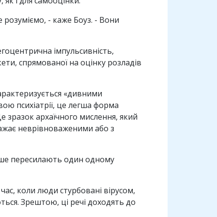
 як і для самооцінки.
 розуміємо, - каже Боуз. - Вони
 егоцентрична імпульсивність,
ети, спрямованої на оцінку розладів
характеризується «дивними
ою психіатрії, це легша форма
е зразок архаїчного мислення, який
важає неврівноваженими або з
стіше пересилають один одному
час, коли люди стурбовані вірусом,
ються. Зрештою, ці речі доходять до