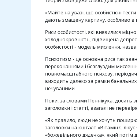
теорій змов дуже слабо. Для рівнів гн
«Майте на увазі, що особистісні тести
дають змащену картину, особливо в 
Риси особистості, які виявилися міцно
холоднокровність, підвищена депреси
особистості - модель мислення, назва
Психотизм - це основна риса так зва
переконаннями і безглуздим мислення
повномасштабного психозу, періодичн
виходить далеко за рамки банальних 
нечуваними.
Поки, за словами Пеннікука, досить 
заголовки і статті, взагалі не перевір
«Як правило, люди не хочуть поширюва
заголовки на кшталт «Вітамін С лікує
«божевільного дядечка», який потім 