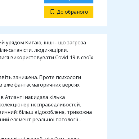
До обраного
ий урядом Китаю, інші - що загроза
іли-сатаністи, люди-ящірки,
лися використовувати Covid-19 в своїх
авіть занижена. Проте психологи
м вже фантасмагоричних версіях.
 в Атланті накидала кілька
: колекціонер несправедливостей,
звичний: більш відособлена, тривожна
ений елемент реальної патології -