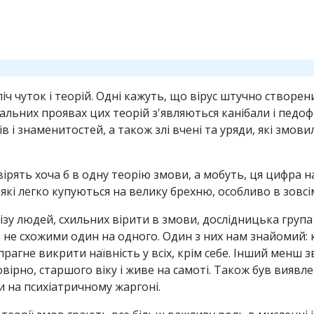
ч чуток і теорій. Одні кажуть, що вірус штучно створен
льних проявах цих теорій з'являються канібали і педоф
 і знаменитостей, а також злі вчені та уряди, які змови
рять хоча б в одну теорію змови, а мобуть, ця цифра н
які легко купуються на велику брехню, особливо в зовсі
ізу людей, схильних вірити в змови, дослідницька група
ть не схожими один на одного. Один з них нам знайомий
рагне викрити наївність у всіх, крім себе. Інший менш 
овірно, старшого віку і живе на самоті. Також був виявл
и на психіатричному жаргоні.