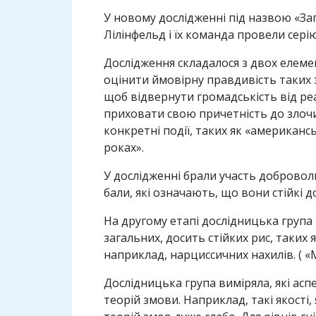
У новому дослідженні під назвою «Заг
Лілінфельд і їх команда провели сер
Дослідження складалося з двох елеме
оцінити ймовірну правдивість таких 
щоб відвернути громадськість від ре
приховати свою причетність до злочи
конкретні події, таких як «американс
роках».
У дослідженні брали участь доброволь
бали, які означають, що вони стійкі д
На другому етапі дослідницька група
загальних, досить стійких рис, таких я
наприклад, нарциссичних нахилів. ( 
Дослідницька група виміряла, які ас
теорій змови. Наприклад, такі якості,