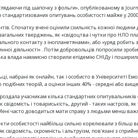
лядаючи під шапочку з фольги», опублікованому в Journa
ію стандартизованих опитувань особистості майже у 2000
нтів. Спочатку вчені оцінили схильність кожної людини 
загальних тверджень, як «свідоцтва і чутки про НЛО пла
ального контакту з інопланетянами», або «уряд робить 
нної діяльності» . Потім добровольців попросили зроби
ька влада навмисно створили епідемію СНІДу і поширили ї
ці, набрані як онлайн, так і особисто в Університеті Ем
о подібних теорій, а оцінки інших 40% - середні або вищ
 роздала учасникам кілька стандартних опитувальників о
к свідомість і товариськість, другий - таких настроїв, як 
«Мені часто доводиться мати справу з людьми менш важл
пекти особистості найбільш сильно корелювали з більш 
 як свідомість, скромність і альтруїзм, пов'язані з спри