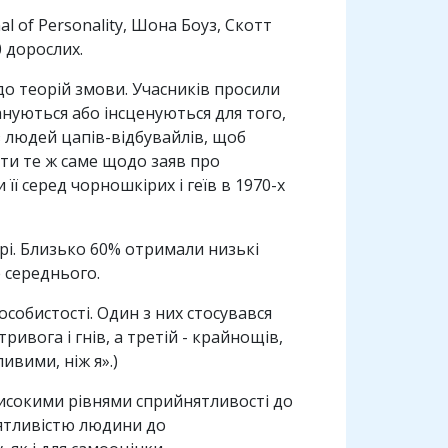
l of Personality, Шона Боуз, Скотт
 дорослих.
до теорій змови. Учасників просили
нуються або інсценуються для того,
з людей цапів-відбувайлів, щоб
ти те ж саме щодо заяв про
ї серед чорношкірих і геїв в 1970-х
орі. Близько 60% отримали низькі
е середнього.
собистості. Один з них стосувався
тривога і гнів, а третій - крайнощів,
ивими, ніж я».)
високими рівнями сприйнятливості до
йнятливістю людини до