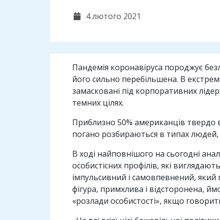
4 лютого 2021
Пандемія коронавіруса породжує безлі
його сильно перебільшена. В екстрема
замасковані під корпоративних лідерів
темних цілях.
Приблизно 50% американців твердо ві
погано розбираються в типах людей, 
В ході найповнішого на сьогодні анал
особистісних профілів, які виглядаю
імпульсивний і самовпевнений, який п
фігура, примхлива і відсторонена, йм
«розлади особистості», якщо говорит