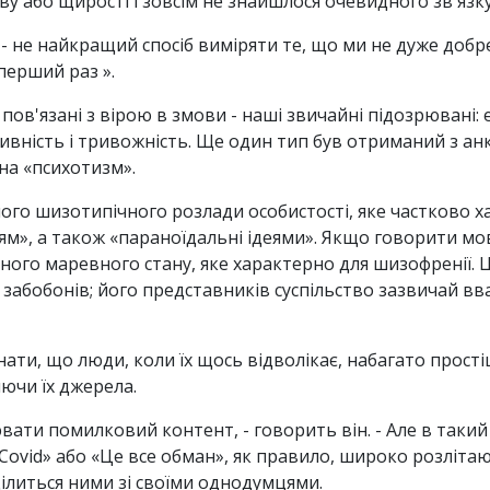
іву або щирості і зовсім не знайшлося очевидного зв'язку,
 - не найкращий спосіб виміряти те, що ми не дуже добре
перший раз ».
 пов'язані з вірою в змови - наші звичайні підозрювані:
вність і тривожність. Ще один тип був отриманий з анк
на «психотизм».
ного шизотипічного розлади особистості, яке частково 
м», а також «параноїдальні ідеями». Якщо говорити мов
ого маревного стану, яке характерно для шизофренії. Ц
забобонів; його представників суспільство зазвичай в
знати, що люди, коли їх щось відволікає, набагато про
яючи їх джерела.
ти помилковий контент, - говорить він. - Але в такий 
 Covid» або «Це все обман», як правило, широко розліта
ділиться ними зі своїми однодумцями.