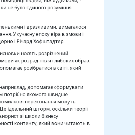
 поведінці людей, ніж будь-коли, -
оки не було єдиного розуміння
 маленькими і вразливими, вимагалося
я. У сучасну епоху віра в змови і
дорно і Річард Хофштадтер.
 висновки носять розрізнений
мови як розрад після глибоких образ.
помагає розібратися в світі, який
 наприклад, допомагає сформувати
нам потрібно якомога швидше
ці помилкові переконання можуть
Це ідеальний шторм, оскільки теорії
виорист зі школи бізнесу
рності контенту, який вони читають в