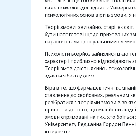
«На тлі всієї цієї божевільної політи
каже психолог-дослідник з Університе
психологічних основ віри в змови. У
Теорії змови, звичайно, старі, як сві
бути напоготові щодо прихованих змо
параноя стали центральними елемента
Психологи всерйоз зайнялися цією тем
характер і приблизно відповідають з
Теорії змов дають якийсь психологічн
здається безглуздим.
Віра в те, що фармацевтичні компан
ставлення до серйозних, реальним хв
розібратися з теоріями змови в зв'язк
привести до того, що мільйони людей
змови спрямовані на тих, хто боїться
Університету Реджайна Гордон Пенніку
інтернеті ».