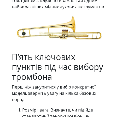
тож цілком заслужено вважається одним із
найвиразніших мідних духових інструментів.
П’ять ключових
пунктів під час вибору
тромбона
Перш ніж зануритися у вибір конкретної
моделі, зверніть увагу на кілька базових
порад:
Розмір і вага: Визначте, чи підійде
стандартний тенор-тромбон, чи