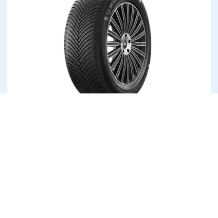
Как подобрать оптимальный размер
колес для разных условий
эксплуатации автомобиля
4 серпня
Транспорт