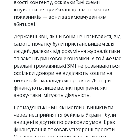
якості контенту, оскільки їхні схеми
існування не прив’язані до економічних
показників — вони за замовчуванням
збиткові.
Державні ЗМІ, як би вони не називалися, від
самого початку були пристановищем для
людей, далеких від розуміння журналістики
та законів ринкової економіки. У той же час
реальні громадянські ЗМІ не розвиваються,
оскільки донори не виділяють кошти на
низові або маловідомі проєкти. Донори
фінансують лише великі програми, які
знову-таки імітують діяльність.
Громадянські ЗМІ, які могли б виникнути
через несприйняття фейків в Україні, були
знищені відсутністю ринкових умов. Брак
фінансування поховав усі хороші проєкти.
Останні з тих, що вижили, сховалися в