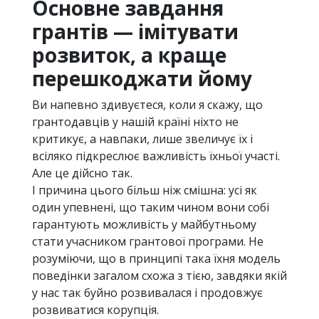
Основне завдання
грантів — імітувати
розвиток, а краще
перешкоджати йому
Ви напевно здивуєтеся, коли я скажу, що
грантодавців у нашій країні ніхто не
критикує, а навпаки, лише звеличує їх і
всіляко підкреслює важливість їхньої участі.
Але це дійсно так.
І причина цього більш ніж смішна: усі як
один упевнені, що таким чином вони собі
гарантують можливість у майбутньому
стати учасником грантової програми. Не
розуміючи, що в принципі така їхня модель
поведінки загалом схожа з тією, завдяки якій
у нас так буйно розвивалася і продовжує
розвиватися корупція.