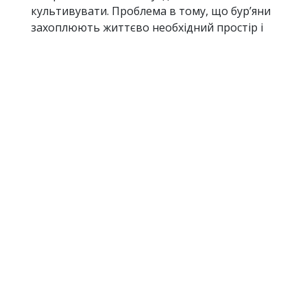
культивувати. Проблема в тому, що бур’яни
захоплюють життєво необхідний простір і
не дають культурним рослинам можливості
вижити. Точніше, їм просто ніде
жити. «Грантоїди» фактично заповнюють
собою весь інформаційний і оперативний
простір, таким чином створюючи
монополію на громадський активізм і
знищуючи все живе, органічне і природне.
4. Донори створюють і
замкнюють нескінченні
петлі процесів
Якщо взяти корупцію загалом, то її можна
назвати економікою процесів. Чим довше
триває процес і чим більше ресурсів він
поглинає, тим ефективніша така економіка.