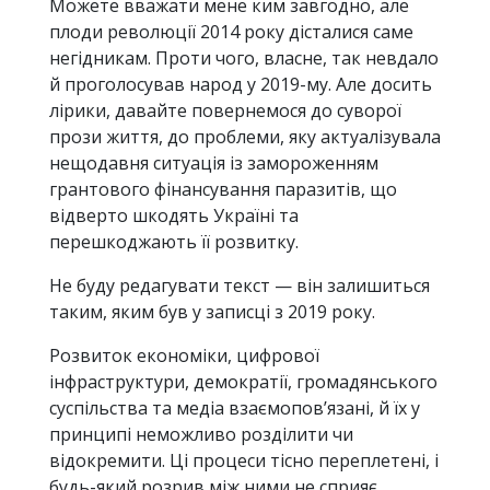
Можете вважати мене ким завгодно, але
плоди революції 2014 року дісталися саме
негідникам. Проти чого, власне, так невдало
й проголосував народ у 2019-му. Але досить
лірики, давайте повернемося до суворої
прози життя, до проблеми, яку актуалізувала
нещодавня ситуація із замороженням
грантового фінансування паразитів, що
відверто шкодять Україні та
перешкоджають її розвитку.
Не буду редагувати текст — він залишиться
таким, яким був у записці з 2019 року.
Розвиток економіки, цифрової
інфраструктури, демократії, громадянського
суспільства та медіа взаємопов’язані, й їх у
принципі неможливо розділити чи
відокремити. Ці процеси тісно переплетені, і
будь-який розрив між ними не сприяє