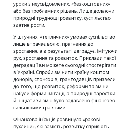
уроки з неусвідомлених, «безкоштовних»
або безпроблемних рішень. Лише долаючи
природні труднощі розвитку, суспільство
здатне рости.
У штучних, «тепличних» умовах суспільство
лише втрачає волю, прагнення до
зростання, а в результаті деградує, імітуючи
рух, зростання та розвиток. Приклади такої
деградації ви можете сьогодні спостерігати
в Україні. Спроби змінити країну коштом
донорів, спонсорів, грантодавців призвели
до того, що розвиток, реформи та зміни
набули форми імітації, а природні паростки
й ініціативи змін було задавлено фінансово
сильнішими гравцями.
Фінансова ін’єкція розвинула «ракові
пухлини», які замість розвитку сприяють