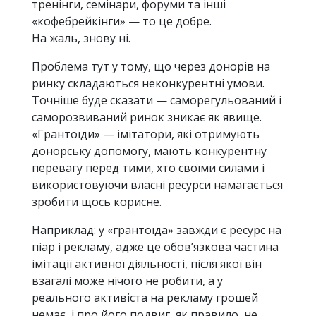
тренінги, семінари, форуми та інші
«кофебрейкінги» — то це добре.
На жаль, знову ні.
Проблема тут у тому, що через донорів на
ринку складаються неконкурентні умови.
Точніше буде сказати — саморегульований і
саморозвиваний ринок зникає як явище.
«Грантоїди» — імітатори, які отримують
донорську допомогу, мають конкурентну
перевагу перед тими, хто своїми силами і
використовуючи власні ресурси намагається
зробити щось корисне.
Наприклад: у «грантоїда» завжди є ресурс на
піар і рекламу, адже це обов’язкова частина
імітації активної діяльності, після якої він
взагалі може нічого не робити, а у
реального активіста на рекламу грошей
немає, і про його подвиг, як правило, не