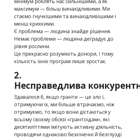
мінімум роблять нас сильнішими, а як
максимум — більш винахідливими. Ми
стаємо гнучкішими та винахідливішими і
менш крихкими.
Є проблема — людина знайде рішення.
Немає проблеми — людина деградує до
рівня рослини.
Це прекрасно розуміють донори, і тому
кількість їхніх програм лише зростає.
2.
Несправедлива конкурентн
Здавалося б, якщо гранти — це зло і,
отримуючи їх, ми більше втрачаємо, ніж
отримуємо, то якщо вони дістаються у
всьому своєму обсязі «грантоїдам», які
десятиліттями імітують активну діяльність,
проводячи однаково безкінечні й безглузді