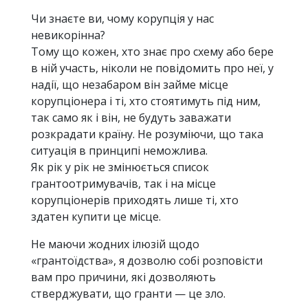
Чи знаєте ви, чому корупція у нас
невикорінна?
Тому що кожен, хто знає про схему або бере
в ній участь, ніколи не повідомить про неї, у
надії, що незабаром він займе місце
корупціонера і ті, хто стоятимуть під ним,
так само як і він, не будуть заважати
розкрадати країну. Не розуміючи, що така
ситуація в принципі неможлива.
Як рік у рік не змінюється список
грантоотримувачів, так і на місце
корупціонерів приходять лише ті, хто
здатен купити це місце.
Не маючи жодних ілюзій щодо
«грантоїдства», я дозволю собі розповісти
вам про причини, які дозволяють
стверджувати, що гранти — це зло.