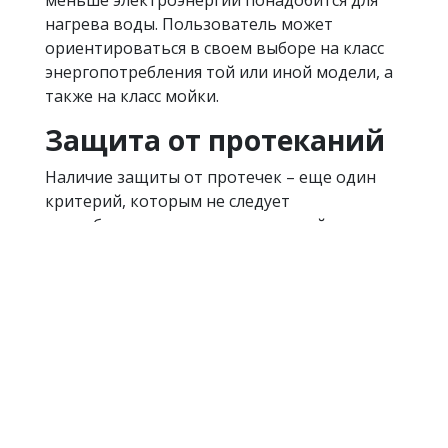
меньше электроэнергии понадобится для
нагрева воды. Пользователь может
ориентироваться в своем выборе на класс
энергопотребления той или иной модели, а
также на класс мойки.
Защита от протеканий
Наличие защиты от протечек – еще один
критерий, которым не следует
пренебрегать, ведь во встроенной технике
протекание может быть замечено не сразу.
Современные устройства оснащаются
полной системой защиты, исключающей
протекание как в корпусе посудомойки, так
и на впускном и выпускном шлангах.
И, наконец, лучшие модели имеют
множество дополнительных возможностей.
Среди подобных возможностей функции