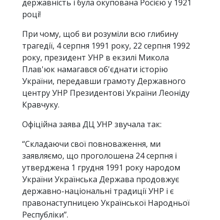
державність і була окупована Росією у 1921
році!
При чому, щоб ви розуміли всю глибину
трагедії, 4 серпня 1991 року, 22 серпня 1992
року, президент УНР в екзилі Микола
Плав'юк намагався об'єднати історію
України, передавши грамоту Державного
центру УНР Президентові України Леоніду
Кравчуку.
Офіційна заява ДЦ УНР звучала так:
“Складаючи свої повноваження, ми
заявляємо, що проголошена 24 серпня і
утверджена 1 грудня 1991 року народом
України Українська Держава продовжує
державно-національні традиції УНР і є
правонаступницею Української Народньої
Республіки”.