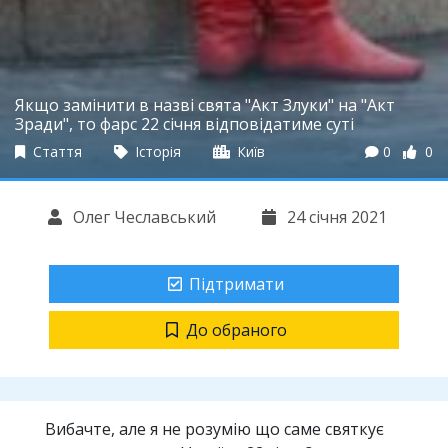
Якщо замінити в назві свята "Акт Злуки" на "Акт
Зради", то фарс 22 січня відповідатиме суті
Стаття
Історія
Київ
0
0
Олег Чеславський
24 січня 2021
Підтримати
До обраного
Вибачте, але я не розумію що саме святкує