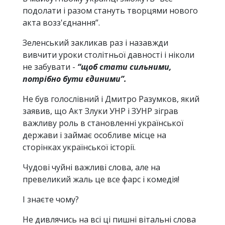
подолати і разом стануть творцями нового
акта возз'єднання”.
Зеленський закликав раз і назавжди
вивчити уроки столітньої давності і ніколи
не забувати -
“щоб стати сильними,
потрібно бути єдиними”.
Не був голослівний і Дмитро Разумков, який
заявив, що Акт Злуки УНР і ЗУНР зіграв
важливу роль в становленні української
держави і займає особливе місце на
сторінках української історії.
Чудові чуйні важливі слова, але на
превеликий жаль це все фарс і комедія!
І знаєте чому?
Не дивлячись на всі ці пишні вітальні слова