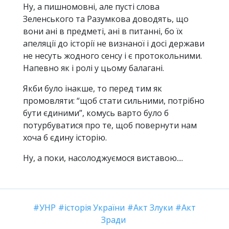
Ну, а пишномовні, але пусті слова
Зеленського та Разумкова доводять, що
вони ані в предметі, ані в питанні, бо їх
апеляції до історії не визнаної і досі держави
не несуть жодного сенсу і є протокольними.
Напевно як і ролі у цьому балагані.
Якби було інакше, то перед тим як
промовляти: “щоб стати сильними, потрібно
бути єдиними”, комусь варто було б
потурбуватися про те, щоб повернути нам
хоча б єдину історію.
Ну, а поки, насолоджуємося виставою....
УНР
історія України
Акт Злуки
Акт
Зради