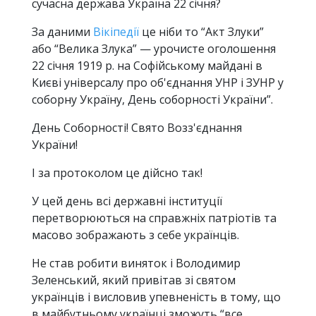
сучасна держава Україна 22 січня?
За даними
Вікіпедії
це ніби то “Акт Злуки”
або “Велика Злука” — урочисте оголошення
22 січня 1919 р. на Софійському майдані в
Києві універсалу про об'єднання УНР і ЗУНР у
соборну Україну, День соборності України”.
День Соборності! Свято Возз'єднання
України!
І за протоколом це дійсно так!
У цей день всі державні інституції
перетворюються на справжніх патріотів та
масово зображають з себе українців.
Не став робити виняток і Володимир
Зеленський, який привітав зі святом
українців і висловив упевненість в тому, що
в майбутньому українці зможуть “все