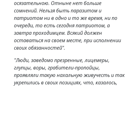
осязательною. Отныне нет больше
сомнений. Нельзя быть паразитом и
патриотом ни в одно и то же время, ни по
очереди, то есть сегодня патриотом, а
завтра проходимцем. Всякий должен
оставаться на своем месте, при исполнении
своих обязанностей".
"Люди, заведомо презренные, лицемеры,
глупцы, воры, грабители-пропойцы,
проявляли такую нахальную живучесть и так
укрепились в своих позициях, что, казалось,
вокруг происходит нечто сказочное. Не
скорбь слышалась, а какое-то откровенно
подлое ликование, прикрываемое рубрикой
патриотизма.
Никогда пьяный угар не охватывал так
всецело провинцию, никогда жажда