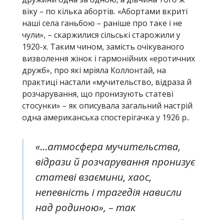
віку – по кілька абортів. «Абортами вкриті
наші села ганьбою – раніше про таке і не
чули», – скаржилися сільські старожили у
1920-х. Таким чином, замість очікуваного
визволення жінок і гармонійних «еротичних
дружб», про які мріяла Коллонтай, на
практиці настали «мучительство, відраза й
розчарування, що пронизують статеві
стосунки» – як описувала загальний настрій
одна американська спостерігачка у 1926 р..
«...атмосфера мучительства,
відрази й розчарування пронизує
статеві взаємини, хаос,
непевність і трагедія нависли
над родиною», – так