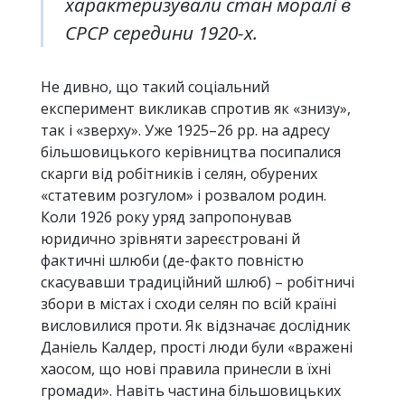
характеризували стан моралі в
СРСР середини 1920-х.
Не дивно, що такий соціальний
експеримент викликав спротив як «знизу»,
так і «зверху». Уже 1925–26 рр. на адресу
більшовицького керівництва посипалися
скарги від робітників і селян, обурених
«статевим розгулом» і розвалом родин.
Коли 1926 року уряд запропонував
юридично зрівняти зареєстровані й
фактичні шлюби (де-факто повністю
скасувавши традиційний шлюб) – робітничі
збори в містах і сходи селян по всій країні
висловилися проти. Як відзначає дослідник
Даніель Калдер, прості люди були «вражені
хаосом, що нові правила принесли в їхні
громади». Навіть частина більшовицьких