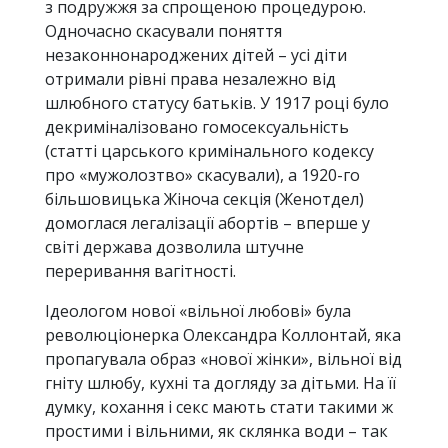
з подружжя за спрощеною процедурою.
Одночасно скасували поняття
незаконнонароджених дітей – усі діти
отримали рівні права незалежно від
шлюбного статусу батьків. У 1917 році було
декриміналізовано гомосексуальність
(статті царського кримінального кодексу
про «мужолозтво» скасували), а 1920-го
більшовицька Жіноча секція (Женотдел)
домоглася легалізації абортів – вперше у
світі держава дозволила штучне
переривання вагітності.
Ідеологом нової «вільної любові» була
революціонерка Олександра Коллонтай, яка
пропагувала образ «нової жінки», вільної від
гніту шлюбу, кухні та догляду за дітьми. На її
думку, кохання і секс мають стати такими ж
простими і вільними, як склянка води – так