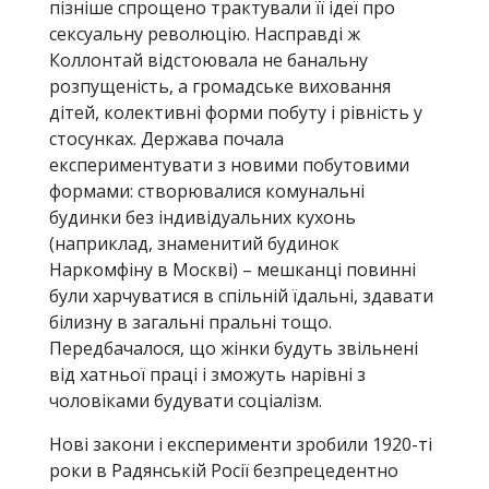
пізніше спрощено трактували її ідеї про
сексуальну революцію. Насправді ж
Коллонтай відстоювала не банальну
розпущеність, а громадське виховання
дітей, колективні форми побуту і рівність у
стосунках. Держава почала
експериментувати з новими побутовими
формами: створювалися комунальні
будинки без індивідуальних кухонь
(наприклад, знаменитий будинок
Наркомфіну в Москві) – мешканці повинні
були харчуватися в спільній їдальні, здавати
білизну в загальні пральні тощо.
Передбачалося, що жінки будуть звільнені
від хатньої праці і зможуть нарівні з
чоловіками будувати соціалізм.
Нові закони і експерименти зробили 1920-ті
роки в Радянській Росії безпрецедентно