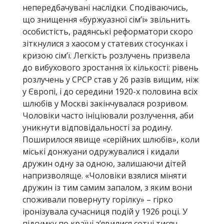
непередбачувані наслідки. Сподіваючись,
що знищення «буржуазної сім’ї» звільнить
особистість, радянські реформатори скоро
зіткнулися з хаосом у статевих стосунках і
кризою сім’ї. Легкість розлучень призвела
до вибухового зростання їх кількості: рівень
розлучень у СРСР став у 26 разів вищим, ніж
у Європі, і до середини 1920-х половина всіх
шлюбів у Москві закінчувалася розривом.
Чоловіки часто ініціювали розлучення, аби
уникнути відповідальності за родину.
Поширилося явище «серійних шлюбів», коли
міські донжуани одружувалися і кидали
дружин одну за одною, залишаючи дітей
напризволяще. «Чоловіки взялися міняти
дружин із тим самим запалом, з яким вони
споживали повернуту горілку» – гірко
іронізувала сучасниця подій у 1926 році. У
підсумку по країні з’явилися сотні тисяч