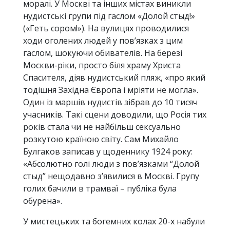
моралі. У Москві та інших містах виникли
нудистські групи під гаслом «Долой стыд!»
(«Геть сором!»). На вулицях проводилися
ходи оголених людей у пов’язках з цим
гаслом, шокуючи обивателів. На березі
Москви-ріки, просто біля храму Христа
Спасителя, діяв нудистський пляж, «про який
тодішня Західна Європа і мріяти не могла».
Один із маршів нудистів зібрав до 10 тисяч
учасників. Такі сцени доводили, що Росія тих
років стала чи не найбільш сексуально
розкутою країною світу. Сам Михайло
Булгаков записав у щоденнику 1924 року:
«Абсолютно голі люди з пов’язками “Долой
стыд” нещодавно з’явилися в Москві. Групу
голих бачили в трамваї – публіка була
обурена».
У мистецьких та богемних колах 20-х набули