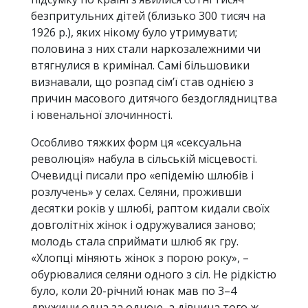
безпритульних дітей (близько 300 тисяч на
1926 р.), яких нікому було утримувати;
половина з них стали наркозалежними чи
втягнулися в кримінал. Самі більшовики
визнавали, що розпад сім’ї став однією з
причин масового дитячого бездоглядництва
і ювенальної злочинності.
Особливо тяжких форм ця «сексуальна
революція» набула в сільській місцевості.
Очевидці писали про «епідемію шлюбів і
розлучень» у селах. Селяни, проживши
десятки років у шлюбі, раптом кидали своїх
довголітніх жінок і одружувалися заново;
молодь стала сприймати шлюб як гру.
«Хлопці міняють жінок з порою року», –
обурювалися селяни одного з сіл. Не рідкістю
було, коли 20-річний юнак мав по 3–4
дружини одна за одною, а дівчина того ж