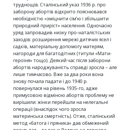
труднощів. Сталінський указ 1936 р. про
заборону абортів відкрито пояснювався
необхідністю «зміцнити сім’ю і збільшити
природний приріст» населення. Одночасно
уряд запровадив низку про-наталістських
заходів: розширення мережі дитячих ясел і
садків, матеріальну допомогу матерям,
нагороди для багатодітних (титули «Мати-
героїня» тощо). Деякий час після заборони
абортів народжуваність справді зросла – але
лише тимчасово. Вже за два роки вона
знову почала падати і до 1940 р.
повернулася на рівень 1935-го, адже
примусовою відміною абортів проблему не
вирішили: жінки перейшли на нелегальні
операції (внаслідок чого зросла
материнська смертність). Отже, сталінський
метод «батога і пряника» дав обмежений