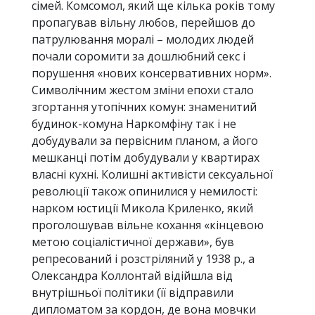
сімей. Комсомол, який ще кілька років тому
пропагував вільну любов, перейшов до
патрулювання моралі – молодих людей
почали соромити за дошлюбний секс і
порушення «нових консервативних норм».
Символічним жестом зміни епохи стало
згортання утопічних комун: знаменитий
будинок-комуна Наркомфіну так і не
добудували за первісним планом, а його
мешканці потім добудували у квартирах
власні кухні. Колишні активісти сексуальної
революції також опинилися у немилості:
нарком юстиції Микола Криленко, який
проголошував вільне кохання «кінцевою
метою соціалістичної держави», був
репресований і розстріляний у 1938 р., а
Олександра Коллонтай відійшла від
внутрішньої політики (її відправили
дипломатом за кордон, де вона мовчки