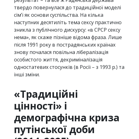
результат – та все ж Радянська держава
твердо повернулася до традиційної моделі
сім’ї як основи суспільства. На кілька
наступних десятиліть тема сексу практично
зникла з публічного дискурсу: «в СРСР сексу
нема», як скаже пізніше відома фраза. Лише
після 1991 року в пострадянських країнах
знову почалася повільна лібералізація
особистого життя, декриміналізація
одностатевих стосунків (в Росії – з 1993 р.) та
інші зміни.
«Традиційні
цінності» і
демографічна криза
путінської доби