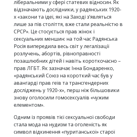
ліберальними у сфері статевих відносин. Як
відзначають дослідники, у радянських 1920-
х «закони та ідеї, які на Заході з’являться
лише за пів століття, вже стали реальністю в
СРСР». Це стосується прав жінок і
сексуальних меншин: на той час Радянська
Росія випередила весь світ у легалізації
розлучень, абортів, рівноправності
позашлюбних дітей і навіть короткочасно –
прав ЛГБТ. Як зазначає Інна Бондаренко,
«радянський Союз на короткий час був у
авангарді прав геїв та трансгендерних
досліджень у 1920-х», перш ніж більшовики
знову оголосили гомосексуалів «чужим
елементом».
Одним із проявів тієї сексуальної свободи
стала мода на нудизм та оголеність як
символ відкинення «пуританської» старої