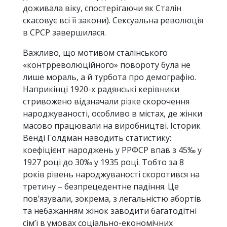
доживала віку, спостерігаючи як Сталін
скасовує всі її закони). Сексуальна революція
в СРСР завершилася.
Важливо, що мотивом сталінського
«контрреволюційного» повороту була не
лише мораль, а й турбота про демографію.
Наприкінці 1920-х радянські керівники
стривожено відзначали різке скорочення
народжуваності, особливо в містах, де жінки
масово працювали на виробництві. Історик
Венді Голдман наводить статистику:
коефіцієнт народжень у РРФСР впав з 45‰ у
1927 році до 30‰ у 1935 році. Тобто за 8
років рівень народжуваності скоротився на
третину – безпрецедентне падіння. Це
пов’язували, зокрема, з легальністю абортів
та небажанням жінок заводити багатодітні
сім’ї в умовах соціально-економічних