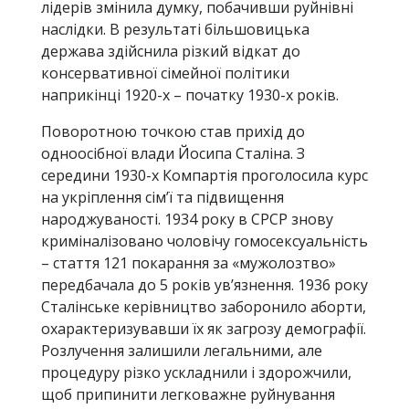
лідерів змінила думку, побачивши руйнівні
наслідки. В результаті більшовицька
держава здійснила різкий відкат до
консервативної сімейної політики
наприкінці 1920-х – початку 1930-х років.
Поворотною точкою став прихід до
одноосібної влади Йосипа Сталіна. З
середини 1930-х Компартія проголосила курс
на укріплення сім’ї та підвищення
народжуваності. 1934 року в СРСР знову
криміналізовано чоловічу гомосексуальність
– стаття 121 покарання за «мужолозтво»
передбачала до 5 років ув’язнення. 1936 року
Сталінське керівництво заборонило аборти,
охарактеризувавши їх як загрозу демографії.
Розлучення залишили легальними, але
процедуру різко ускладнили і здорожчили,
щоб припинити легковажне руйнування