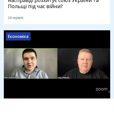
насправді розхитує союз України та
Польщі під час війни?
24 червня
Економіка
МВФ, кредитна кабала і НЕП для
України