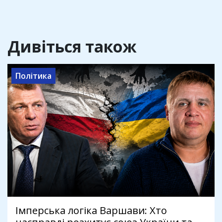
Дивіться також
Політика
Імперська логіка Варшави: Хто