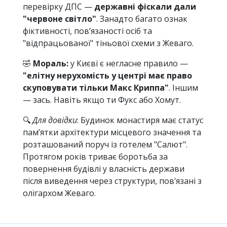
перевірку ДПС —
державні фіскали дали
"червоне світло"
. Занадто багато ознак
фіктивності, пов’язаності осіб та
"відпрацьованої" тіньової схеми з Жеваго.
🤣
Мораль:
у Києві є негласне правило —
"елітну нерухомість у центрі має право
скуповувати тільки Макс Криппа"
. Іншим
— зась. Навіть якщо ти Фукс або Хомут.
🔍
Для довідки
: Будинок монастиря має статус
памʼятки архітектури місцевого значення та
розташований поруч із готелем "Салют".
Протягом років триває боротьба за
повернення будівлі у власність держави
після виведення через структури, пов’язані з
олігархом Жеваго.