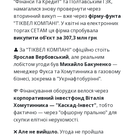
"Фінанси та Кредит" та Полтавським ГЗК,
намагалися знову провернути через
вторинний викуп — вже через
фірму-фунта
"ТІКВЕЛ КОМПАНІ". У квітні на електронних
торгах СЕТАМ ця фірма спробувала
викупити обʼєкт за 307,3 млн грн
.
👤 За "ТІКВЕЛ КОМПАНІ" офіційно стоїть
Ярослав Вербовський
, але реальним
лобістом угоди був
Михайло Бакуненко
—
менеджер Фукса та Хомутинника в газовому
бізнесі, зокрема в "Укрнафтобурінні".
💸 Фінансування оборудки велося через
корпоративний інвестфонд Віталія
Хомутинника — "Каскад-Інвест"
, тобто
фактично — через "офшорну пральню" для
скупки елітної нерухомості.
❌
Але не вийшло.
Угода не пройшла