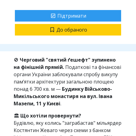
Підтримати
До обраного
🚫
Черговий "святий ґешефт" зупинено
на фінішній прямій.
Податкові та фінансові
органи України заблокували спробу викупу
пам’ятки архітектури загальною площею
понад 6 700 кв. м —
Будинку Військово-
Микільського монастиря на вул. Івана
Мазепи, 11 у Києві
.
🏛
Що хотіли провернути?
Будівлю, яку колись "заграбастав" мільярдер
Костянтин Жеваго через схеми з банком