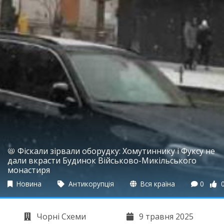
📛 Фіскали зірвали оборудку: Хомутиннику і Фуксу не
дали вкрасти Будинок Військово-Микільського
монастиря
Новина
Антикорупція
Вся країна
0
Чорні Схеми
9 травня 2025