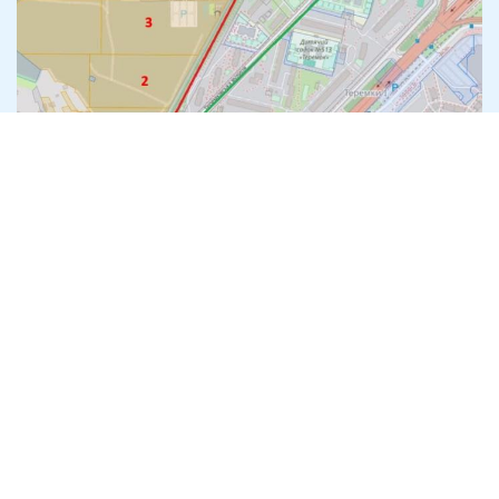
Теплотрасу через лісопарк на
Теремках за 540 млн прокладе
компанія з трьома працівниками
7 серпня
Антикорупція