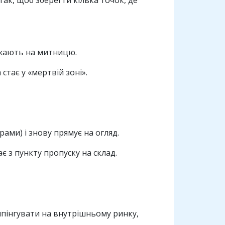
ак, щоб зберегти кілька точок, де
жджають на митницю.
тає у «мертвій зоні».
ми) і знову прямує на огляд.
є з пункту пропуску на склад.
мпінгувати на внутрішньому ринку,