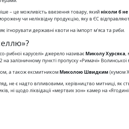
терами.
ше – це можливість ввезення товару, який
ніколи б н
орожену чи неліквідну продукцію, яку в ЄС відправляют
є ігнорувати державні квоти на імпорт м'яса та риби.
уселлю»?
ясо-рибної каруселі» джерело називає
Миколу Хурсяка
,
2 на залізничному пункті пропуску «Римачі» Волинської 
ином, а також ексмитником
Миколою Швидким
(кумом Х
ляд, не є надто впливовими, керівництво митниці, як с
ів, ні щодо ліквідації «мертвих зон» камер на «Ягодині