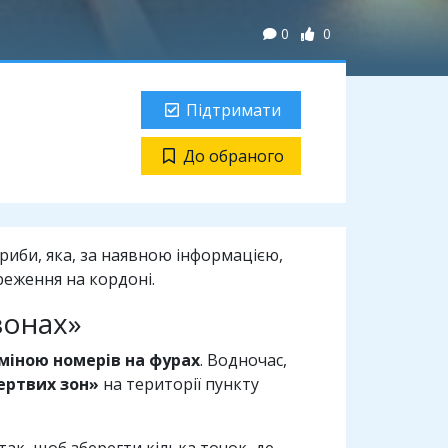
0
0
Підтримати
До обраного
риби, яка, за наявною інформацією,
реження на кордоні.
зонах»
міною номерів на фурах
. Водночас,
ертвих зон»
на території пункту