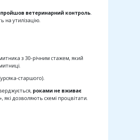
е пройшов ветеринарний контроль
.
ь на утилізацію.
 митника з 30-річним стажем, який
митниці.
урсяка-старшого).
тверджується,
роками не вживає
», які дозволяють схемі процвітати.