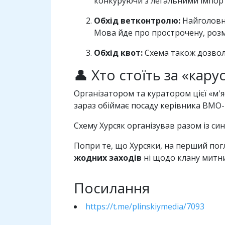
конкуруючи з легальними імпор
Обхід ветконтролю:
Найголовні
Мова йде про прострочену, розм
Обхід квот:
Схема також дозволя
👤 Хто стоїть за «кар
Організатором та куратором цієї «м'
зараз обіймає посаду керівника ВМО-
Схему Хурсяк організував разом із с
Попри те, що Хурсяки, на перший пог
жодних заходів
ні щодо клану митник
Посилання
https://t.me/plinskiymedia/7093