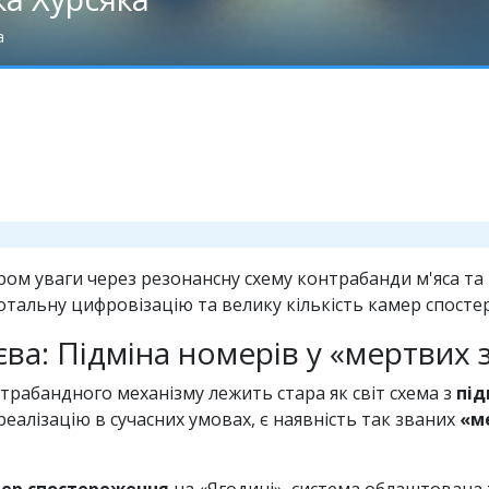
а
ом уваги через резонансну схему контрабанди м'яса та 
тальну цифровізацію та велику кількість камер спосте
ієва: Підміна номерів у «мертвих 
трабандного механізму лежить стара як світ схема з
під
еалізацію в сучасних умовах, є наявність так званих
«м