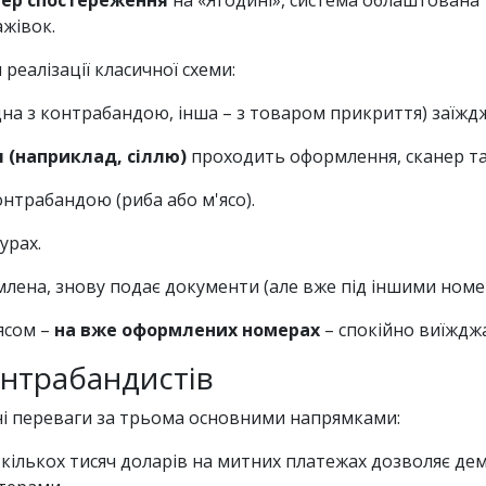
мер спостереження
на «Ягодині», система облаштована т
ажівок.
реалізації класичної схеми:
одна з контрабандою, інша – з товаром прикриття) заї
 (наприклад, сіллю)
проходить оформлення, сканер та с
онтрабандою (риба або м'ясо).
урах.
ена, знову подає документи (але вже під іншими номера
ясом –
на вже оформлених номерах
– спокійно виїжджа
онтрабандистів
і переваги за трьома основними напрямками:
кількох тисяч доларів на митних платежах дозволяє де