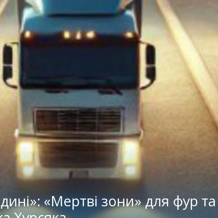
дині»: «Мертві зони» для фур та
ка Хурсяка