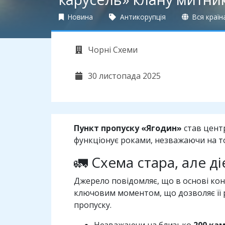
Новина
Антикорупція
Вся країн
Чорні Схеми
30 листопада 2025
Пункт пропуску «Ягодин»
став центр
функціонує роками, незважаючи на то
🚛 Схема стара, але д
Джерело повідомляє, що в основі кон
ключовим моментом, що дозволяє її р
пропуску.