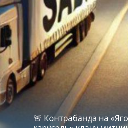
🚨 Контрабанда на «Яго
карусель» клану митни