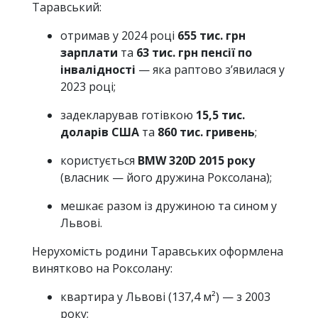
Таравський:
отримав у 2024 році
655 тис. грн
зарплати
та
63 тис. грн пенсії по
інвалідності
— яка раптово з’явилася у
2023 році;
задекларував готівкою
15,5 тис.
доларів США
та
860 тис. гривень
;
користується
BMW 320D 2015 року
(власник — його дружина Роксолана);
мешкає разом із дружиною та сином у
Львові.
Нерухомість родини Таравських оформлена
винятково на Роксолану:
квартира у Львові (137,4 м²) — з 2003
року;