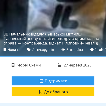
🕵️‍♂️ Начальник відділу Львівської митниці
Таравський знову «засвітився»: друга кримінальна
справа — контрабанда, відкат і «липовий» інвалід
Новина
Антикорупція
Вся країна
0
Чорні Схеми
27 червня 2025
Підтримати
До обраного