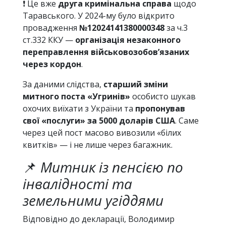
❗ Це вже
друга кримінальна справа
щодо
Таравського. У 2024-му було відкрито
провадження
№12024141380000348
за ч.3
ст.332 ККУ —
організація незаконного
переправлення військовозобов’язаних
через кордон
.
За даними слідства,
старший зміни
митного поста «Угринів»
особисто шукав
охочих виїхати з України та
пропонував
свої «послуги» за 5000 доларів США
. Саме
через цей пост масово вивозили «білих
квитків» — і не лише через багажник.
📌
Митник із пенсією по
інвалідності та
земельними угіддями
Відповідно до декларації, Володимир