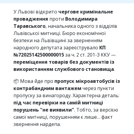
У Львові відкрито
чергове кримінальне
провадження
проти
Володимира
Таравського
, начальника одного з відділів
Львівської митниці. Бюро економічної
безпеки на Львівщині за зверненням
народного депутата зареєструвало
КП
№72025142500000015
за ч. 2 ст. 201-3 ККУ —
переміщення товарів без документів із
використанням службового становища
.
📦 Мова йде про
пропуск мікроавтобусів із
контрабандним вантажем
через пункти
пропуску за винагороду. Характерна деталь:
під час перевірки на самій митниці
порушень "не виявили"
. Тобто, за версією
самої митниці, порушенням є лише… факт
звернення нардепа.