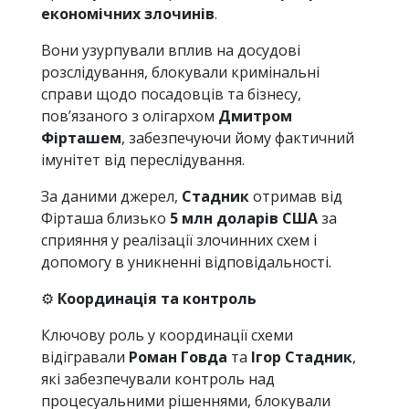
економічних злочинів
.
Вони узурпували вплив на досудові
розслідування, блокували кримінальні
справи щодо посадовців та бізнесу,
пов’язаного з олігархом
Дмитром
Фірташем
, забезпечуючи йому фактичний
імунітет від переслідування.
За даними джерел,
Стадник
отримав від
Фірташа близько
5 млн доларів США
за
сприяння у реалізації злочинних схем і
допомогу в уникненні відповідальності.
⚙️
Координація та контроль
Ключову роль у координації схеми
відігравали
Роман Говда
та
Ігор Стадник
,
які забезпечували контроль над
процесуальними рішеннями, блокували