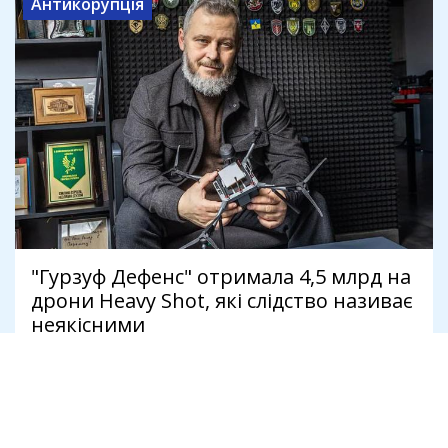
Антикорупція
"Гурзуф Дефенс" отримала 4,5 млрд на
дрони Heavy Shot, які слідство називає
неякісними
8 серпня
Антикорупція