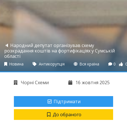
🔈 Народний депутат організував схему
розкрадання коштів на фортифікаціях у Сумській
області
Новина
Антикорупція
Вся країна
0
Чорні Схеми
16 жовтня 2025
Підтримати
До обраного