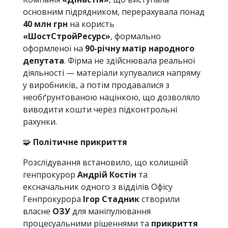
основним підрядником, перерахувала понад
40 млн грн
на користь
«ШостСтройРесурс»
, формально
оформленої на
90-річну матір народного
депутата
. Фірма не здійснювала реальної
діяльності — матеріали купувалися напряму
у виробників, а потім продавалися з
необґрунтованою націнкою, що дозволяло
виводити кошти через підконтрольні
рахунки.
🧩
Політичне прикриття
Розслідування встановило, що колишній
генпрокурор
Андрій Костін
та
ексначальник одного з відділів Офісу
Генпрокурора
Ігор Стадник
створили
власне
ОЗУ
для маніпулювання
процесуальними рішеннями та
прикриття