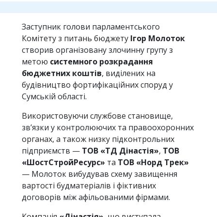
Заступник голови парламентського
Комітету з питань бюджету
Ігор Молоток
створив організовану злочинну групу з
метою
системного розкрадання
бюджетних коштів
, виділених на
будівництво фортифікаційних споруд у
Сумській області.
Використовуючи службове становище,
зв’язки у контролюючих та правоохоронних
органах, а також низку підконтрольних
підприємств —
ТОВ «ТД Дінастія»
,
ТОВ
«ШостСтройРесурс»
та
ТОВ «Норд Трек»
— Молоток вибудував схему завищення
вартості будматеріалів і фіктивних
договорів між афільованими фірмами.
Компанія
«Дінастія»
, що виступала