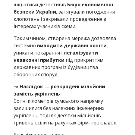
ініціативи детективів
Бюро економічної
безпеки України
, затягували погодження
клопотань і закривали провадження в
інтересах учасників схеми.
Таким чином, створена мережа дозволяла
системно
виводити державні кошти
,
уникати покарання і
легалізувати
незаконні прибутки
під прикриттям
державних програм із будівництва
оборонних споруд.
🧱
Наслідок — розкрадені мільйони
замість укріплень
Сотні кілометрів сумського напрямку
залишилися без належних інженерних
укріплень, тоді як десятки мільйонів
гривень осіли на рахунках фірм-прокладок.
Розслідування триває.