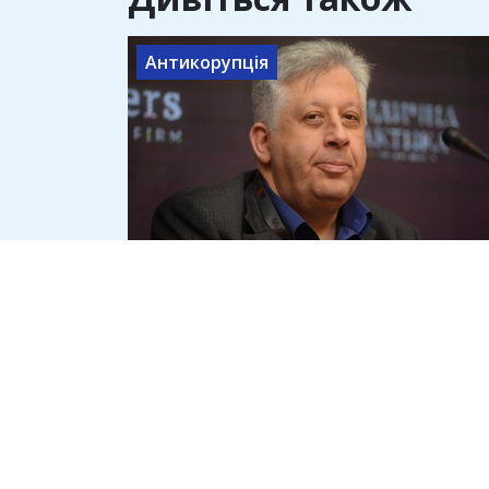
Антикорупція
Адвокат Семен Ханін пояснив,
як держава робить викривача
корупції своїм боржником
6 серпня