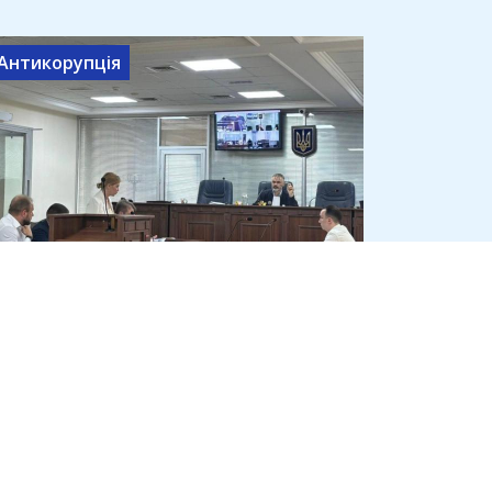
Антикорупція
Ольга Стефанішина отримала
нову підозру, прокурор
просить заставу 13,3 млн
6 серпня