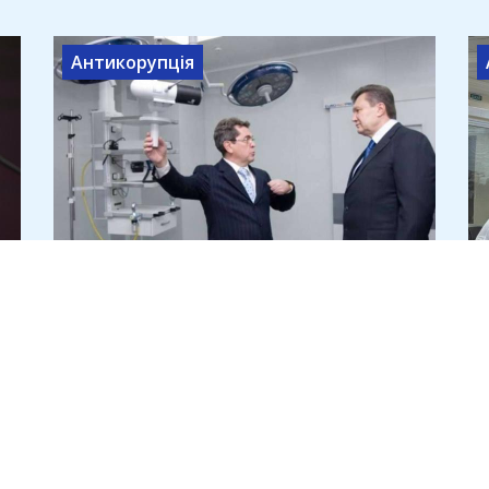
Антикорупція
Ексміністр охорони здоров'я
Ілля Ємець під час війни купив
нерухомість у Греції
6 серпня