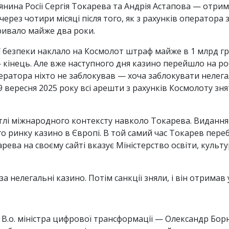
нина Росії Сергія Токарева та Андрія Астапова — отрим
я через чотири місяці після того, як з рахунків оператор
ривало майже два роки.
 безпеки наклало на Космолот штраф майже в 1 млрд грн
— кінець. Але вже наступного дня казино перейшло на ро
оператора ніхто не заблокував — хоча заблокувати неле
 вересня 2025 року всі арешти з рахунків Космолоту знят
 тлі міжнародного контексту навколо Токарева. Видання
 ринку казино в Європі. В той самий час Токарев перебу
арева на своєму сайті вказує Міністерство освіти, культ
а нелегальні казино. Потім санкції зняли, і він отримав
 В.о. міністра цифрової трансформації — Олександр Борн