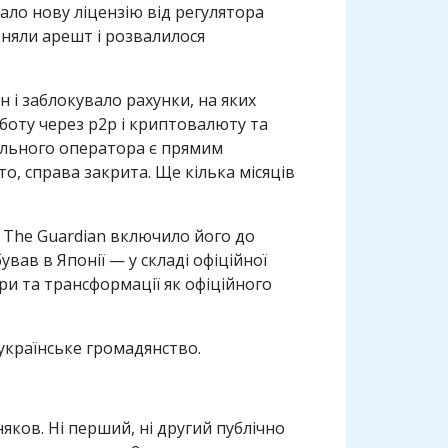
ало нову ліцензію від регулятора
а зняли арешт і розвалилося
 і заблокувало рахунки, на яких
боту через p2p і криптовалюту та
гального оператора є прямим
о, справа закрита. Ще кілька місяців
 The Guardian включило його до
вав в Японії — у складі офіційної
ури та трансформації як офіційного
 українське громадянство.
яков. Ні перший, ні другий публічно