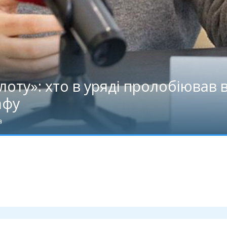
оту»: хто в уряді пролобіював в
афу
а