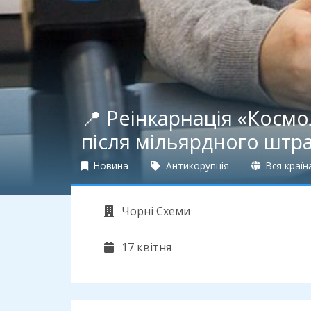
📍 Реінкарнація «Космол
після мільярдного штр
Новина
Антикорупція
Вся країн
Чорні Схеми
17 квітня