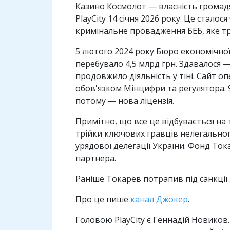
Казино Космолот — власність громадя
PlayCity 14 січня 2026 року. Це сталос
кримінальне провадження БЕБ, яке т
5 лютого 2024 року Бюро економічної
перебувало 4,5 млрд грн. Здавалося 
продовжило діяльність у тіні. Сайт 
обов'язком Мінцифри та регулятора. 9
потому — нова ліцензія.
Примітно, що все це відбувається на
трійки ключових гравців нелегального
урядової делегації України. Фонд Ток
партнера.
Раніше Токарев потрапив під санкції з
Про це пише
канал Джокер
.
Головою PlayCity є Геннадій Новиков.