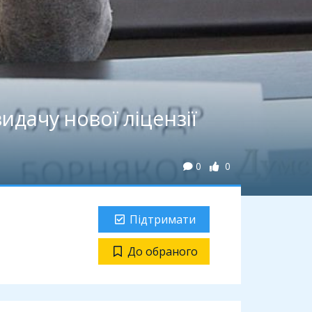
идачу нової ліцензії
0
0
Підтримати
До обраного