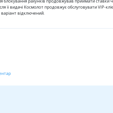
сля блокування рахунків продовжував приймати ставки ч
сля її видачі Космолот продовжує обслуговувати VIP-кліє
варіант відключений.
ентар