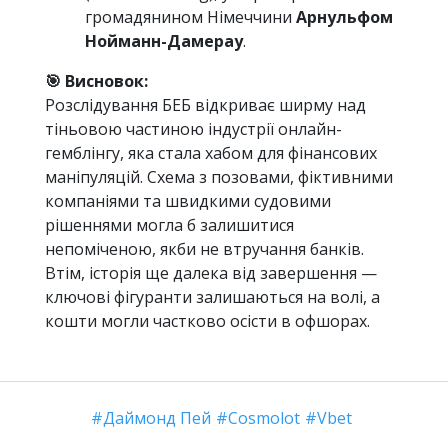
громадянином Німеччини
Арнульфом
Нойманн-Дамерау
.
🎯 Висновок:
Розслідування БЕБ відкриває ширму над
тіньовою частиною індустрії онлайн-
гемблінгу, яка стала хабом для фінансових
маніпуляцій. Схема з позовами, фіктивними
компаніями та швидкими судовими
рішеннями могла б залишитися
непоміченою, якби не втручання банків.
Втім, історія ще далека від завершення —
ключові фігуранти залишаються на волі, а
кошти могли частково осісти в офшорах.
Даймонд Пей
Cosmolot
Vbet