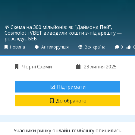
💸 Схема на 300 мільйонів: як “Даймонд Пей”,
Cosmolot і VBET виводили кошти з-під арешту —
розслідує БЕБ
Новина
Антикорупція
Вся країна
0
Чорні Схеми
23 липня 2025
Підтримати
До обраного
Учасники ринку онлайн-гемблінгу опинились