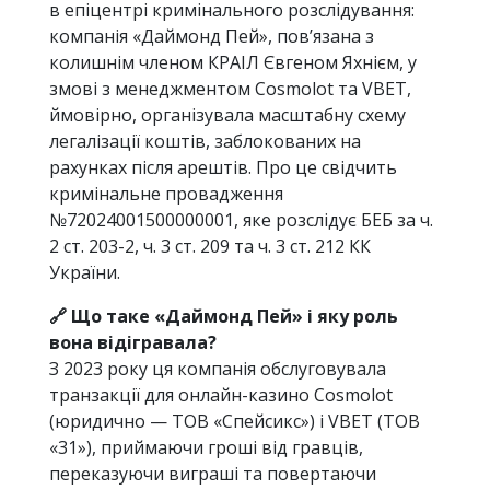
в епіцентрі кримінального розслідування:
компанія «Даймонд Пей», пов’язана з
колишнім членом КРАІЛ Євгеном Яхнієм, у
змові з менеджментом Cosmolot та VBET,
ймовірно, організувала масштабну схему
легалізації коштів, заблокованих на
рахунках після арештів. Про це свідчить
кримінальне провадження
№72024001500000001, яке розслідує БЕБ за ч.
2 ст. 203-2, ч. 3 ст. 209 та ч. 3 ст. 212 КК
України.
🔗 Що таке «Даймонд Пей» і яку роль
вона відігравала?
З 2023 року ця компанія обслуговувала
транзакції для онлайн-казино Cosmolot
(юридично — ТОВ «Спейсикс») і VBET (ТОВ
«31»), приймаючи гроші від гравців,
переказуючи виграші та повертаючи