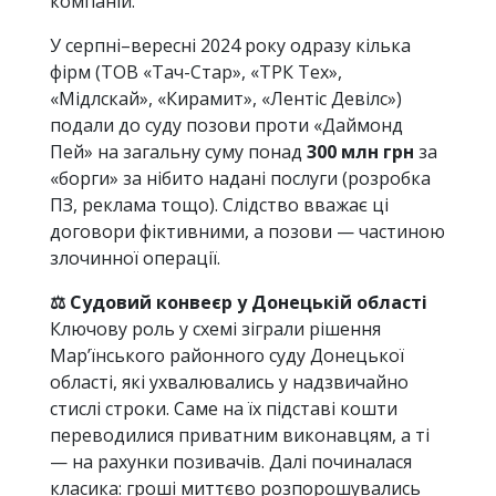
компаній.
У серпні–вересні 2024 року одразу кілька
фірм (ТОВ «Тач-Стар», «ТРК Тех»,
«Мідлскай», «Кирамит», «Лентіс Девілс»)
подали до суду позови проти «Даймонд
Пей» на загальну суму понад
300 млн грн
за
«борги» за нібито надані послуги (розробка
ПЗ, реклама тощо). Слідство вважає ці
договори фіктивними, а позови — частиною
злочинної операції.
⚖️ Судовий конвеєр у Донецькій області
Ключову роль у схемі зіграли рішення
Мар’їнського районного суду Донецької
області, які ухвалювались у надзвичайно
стислі строки. Саме на їх підставі кошти
переводилися приватним виконавцям, а ті
— на рахунки позивачів. Далі починалася
класика: гроші миттєво розпорошувались