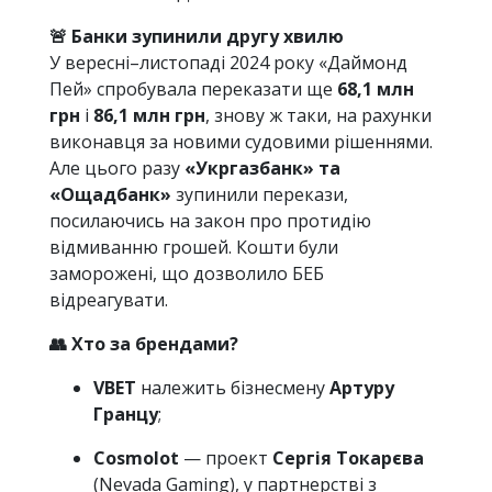
🚨 Банки зупинили другу хвилю
У вересні–листопаді 2024 року «Даймонд
Пей» спробувала переказати ще
68,1 млн
грн
і
86,1 млн грн
, знову ж таки, на рахунки
виконавця за новими судовими рішеннями.
Але цього разу
«Укргазбанк» та
«Ощадбанк»
зупинили перекази,
посилаючись на закон про протидію
відмиванню грошей. Кошти були
заморожені, що дозволило БЕБ
відреагувати.
👥 Хто за брендами?
VBET
належить бізнесмену
Артуру
Гранцу
;
Cosmolot
— проект
Сергія Токарєва
(Nevada Gaming), у партнерстві з