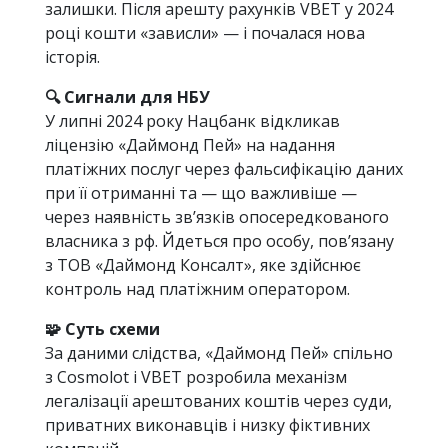
залишки. Після арешту рахунків VBET у 2024
році кошти «зависли» — і почалася нова
історія.
🔍 Сигнали для НБУ
У липні 2024 року Нацбанк відкликав
ліцензію «Даймонд Пей» на надання
платіжних послуг через фальсифікацію даних
при її отриманні та — що важливіше —
через наявність зв’язків опосередкованого
власника з рф. Йдеться про особу, пов’язану
з ТОВ «Даймонд Консалт», яке здійснює
контроль над платіжним оператором.
🧩 Суть схеми
За даними слідства, «Даймонд Пей» спільно
з Cosmolot і VBET розробила механізм
легалізації арештованих коштів через суди,
приватних виконавців і низку фіктивних