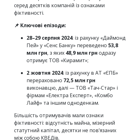
серед десятків компаній із ознаками
фіктивності.
📌 Ключові епізоди:
28–29 серпня 2024
: із рахунку «Даймонд
Пей» у «Сенс Банку» переведено
53,8
млн грн
, з яких
48,9 млн грн
одразу
отримує ТОВ «Кирамит»;
2 жовтня 2024
: із рахунку в АТ «ЄПБ»
перераховано
72,5 млн грн
виконавцю, далі — ТОВ «Тач-Стар» і
фірмам «Електра Експерт», «Комбо
Лайф» та іншим одноденкам.
Більшість отримувачів мали ознаки
фіктивності: відсутність майна, мізерний
статутний капітал, десятки не пов’язаних
між собою КВЕДів.