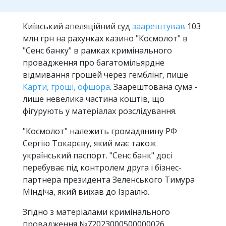
Київський апеляційний суд
заарештував
103
млн грн на рахунках казино "Космолот" в
"Сенс банку" в рамках кримінального
провадження про багатомільярдне
відмивання грошей через гемблінг, пише
Карти, гроші, офшора
. Заарештована сума -
лише невелика частина коштів, що
фігурують у матеріалах розслідування.
"Космолот" належить громадянину РФ
Сергію Токарєву, який має також
український паспорт. "Сенс банк" досі
перебуває під контролем друга і бізнес-
партнера президента Зеленського Тимура
Міндіча, який виїхав до Ізраїлю.
Згідно з матеріалами кримінального
провадження №72023000500000026,