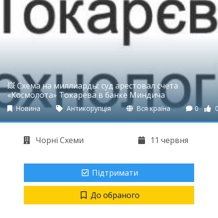
💥 Схема на миллиарды: суд арестовал счета
«Космолота» Токарева в банке Миндича
Новина
Антикорупція
Вся країна
0
Чорні Схеми
11 червня
Підтримати
До обраного