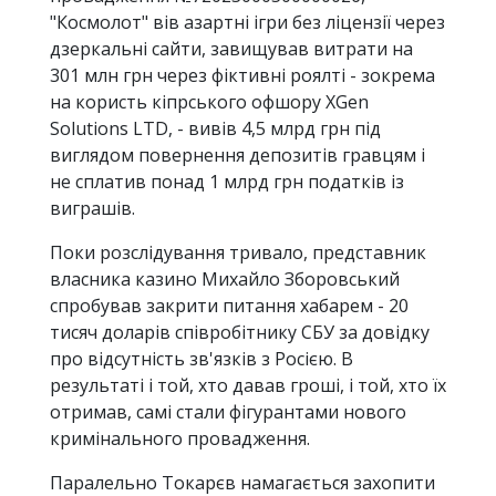
"Космолот" вів азартні ігри без ліцензії через
дзеркальні сайти, завищував витрати на
301 млн грн через фіктивні роялті - зокрема
на користь кіпрського офшору XGen
Solutions LTD, - вивів 4,5 млрд грн під
виглядом повернення депозитів гравцям і
не сплатив понад 1 млрд грн податків із
виграшів.
Поки розслідування тривало, представник
власника казино Михайло Зборовський
спробував закрити питання хабарем - 20
тисяч доларів співробітнику СБУ за довідку
про відсутність зв'язків з Росією. В
результаті і той, хто давав гроші, і той, хто їх
отримав, самі стали фігурантами нового
кримінального провадження.
Паралельно Токарєв намагається захопити