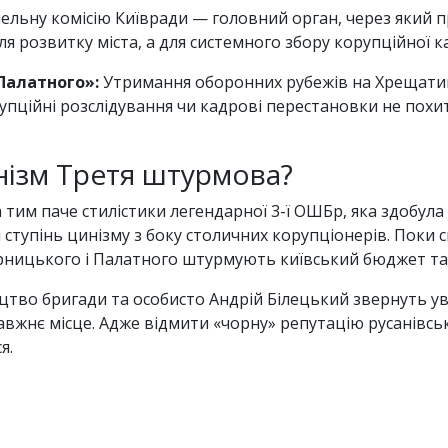
льну комісію Київради — головний орган, через який 
для розвитку міста, а для системного збору корупційної
Палатного»:
Утримання оборонних рубежів на Хрещатику
пційні розслідування чи кадрові перестановки не похитн
нізм Третя штурмова?
 тим паче стилістики легендарної 3-ї ОШБр, яка здобула
тупінь цинізму з боку столичних корупціонерів. Поки 
рницького і Палатного штурмують київський бюджет та 
цтво бригади та особисто Андрій Білецький звернуть ув
авжнє місце. Адже відмити «чорну» репутацію русанівськ
я.