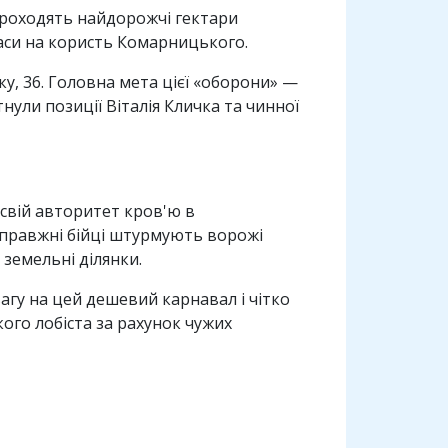
проходять найдорожчі гектари
 каси на користь Комарницького.
, 36. Головна мета цієї «оборони» —
ули позиції Віталія Кличка та чинної
 свій авторитет кров'ю в
справжні бійці штурмують ворожі
земельні ділянки.
агу на цей дешевий карнавал і чітко
ого лобіста за рахунок чужих