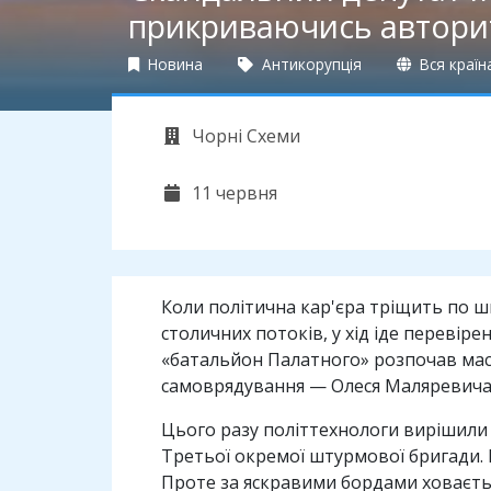
прикриваючись автори
Новина
Антикорупція
Вся країн
Чорні Схеми
11 червня
Коли політична кар'єра тріщить по шв
столичних потоків, у хід іде перевір
«батальйон Палатного» розпочав масш
самоврядування — Олеся Маляревича
Цього разу політтехнологи вирішили 
Третьої окремої штурмової бригади. 
Проте за яскравими бордами ховаєтьс