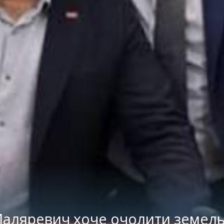
аляревич хоче очолити земельн