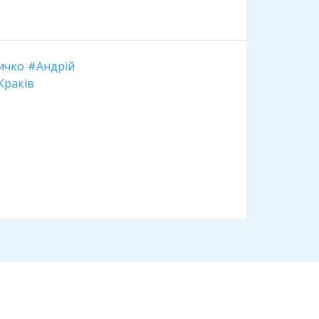
личко
Андрій
Краків