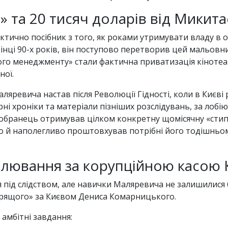
» та 20 тисяч доларів від Микита
ктично посібник з того, як роками утримувати владу в о
інці 90-х років, він поступово перетворив цей мальовн
го менеджменту» стали фактична приватизація кінотеат
ної.
ляревича настав після Революції Гідності, коли в Києві 
ні хроніки та матеріали пізніших розслідувань, за лобі
 обранець отримував цілком конкретну щомісячну «стип
о й наполегливо проштовхував потрібні його тодішньом
олювання за корупційною касою 
під слідством, але навички Маляревича не залишилися бе
отрящого» за Києвом Дениса Комарницького.
амбітні завдання: