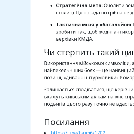
Стратегічна мета:
Очолити земе
столиці. Ця посада потрібна не 
Тактична місія у «батальйоні 
зробити так, щоб жодні антикору
верхівки КМДА.
Чи стерпить такий ци
Використання військової символіки, а
найпекельніших боях — це найвищий с
позиції, «диванні штурмовики» Кома
Залишається сподіватися, що керівни
вкажуть київським ділкам на їхнє спр
подвигів цього разу точно не вдастьс
Посилання
https://t.me/tsum6/1702