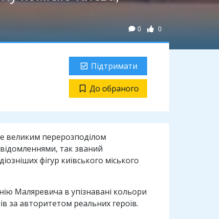
0
0
Підтримати
До обраного
ахне великим перерозподілом
повідомленнями, так званий
іозніших фігур київського міського
анію Маляревича в упізнавані кольори
ів за авторитетом реальних героїв.