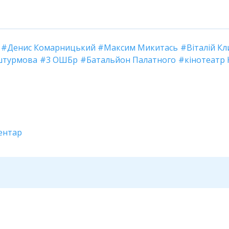
Денис Комарницький
Максим Микитась
Віталій К
штурмова
3 ОШБр
Батальйон Палатного
кінотеатр 
ентар