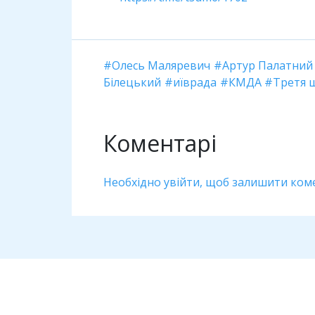
Олесь Маляревич
Артур Палатний
Білецький
иїврада
КМДА
Третя 
Коментарі
Необхідно увійти, щоб залишити ком
Дивіться також