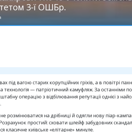
тетом 3-ї ОШБр.
а
ах під вагою старих корупційних гріхів, а в повітрі п
ена технологія — патріотичний камуфляж. За останніми 
табну операцію з відбілювання репутації однієї з найод
.
не розмінюватися на дрібниці й одягли нову піар-камп
Розрахунок простий: сховати шлейф забудовних скандал
я класичне київське «елітарне» минуле.