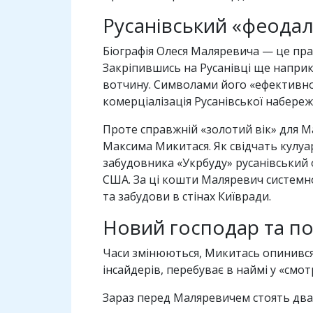
Русанівський «феодал
Біографія Олеся Маляревича — це пра
Закріпившись на Русанівці ще наприк
вотчину. Символами його «ефективно
комерціалізація Русанівської набереж
Проте справжній «золотий вік» для Ма
Максима Микитася. Як свідчать кулуар
забудовника «Укрбуду» русанівський
США. За ці кошти Маляревич системн
та забудови в стінах Київради.
Новий господар та п
Часи змінюються, Микитась опинився 
інсайдерів, перебуває в наймі у «см
Зараз перед Маляревичем стоять два 