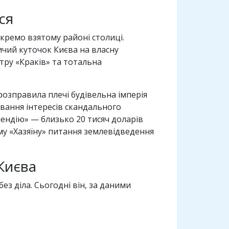
ся
кремо взятому районі столиці.
ичий куточок Києва на власну
ру «Краків» та тотальна
розправила плечі будівельна імперія
ювання інтересів скандального
ендію» — близько 20 тисяч доларів
у «Хазяїну» питання землевідведення
Києва
з діла. Сьогодні він, за даними