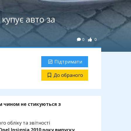
 купує авто за
0
0
Підтримати
До обраного
м чином не стикуються з
го обліку та звітності
Opel Insignia 2010 року випуску
.