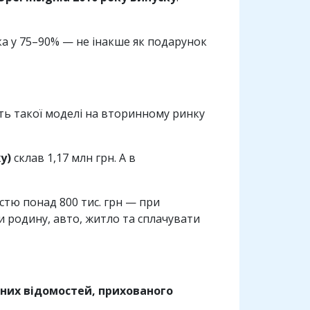
ка у 75–90% — не інакше як подарунок
ість такої моделі на вторинному ринку
у)
склав 1,17 млн грн. А в
тю понад 800 тис. грн — при
ти родину, авто, житло та сплачувати
них відомостей, прихованого