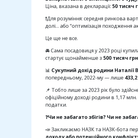
Ціна, вказана в декларації:
50 тисяч 
❗️Для розуміння: середня ринкова вар
долі… або “оптимізація походження ак
Це ще не все.
🚘 Сама посадовиця у 2023 році купи
стартує щонайменше з
500 тисяч грн
📊
Сукупний дохід родини Наталії В
попередньому, 2022-му — лише
433,2
📌 Тобто лише за 2023 рік було зді
офіційному доході родини в 1,17 млн.
податки.
❓
Чи не забагато збігів? Чи не заба
📣 Закликаємо НАЗК та НАЗК-бота пер
доходу або потенційного конфлікту