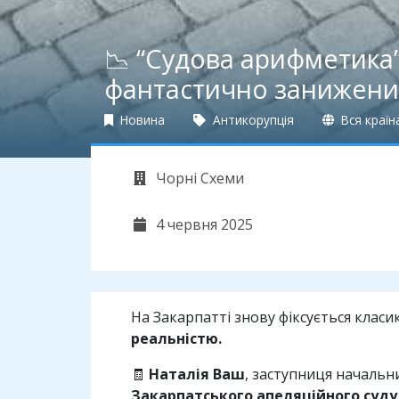
📉 “Судова арифметика”
фантастично занижени
Новина
Антикорупція
Вся країн
Чорні Схеми
4 червня 2025
На Закарпатті знову фіксується клас
реальністю.
🧾
Наталія Ваш
, заступниця начальни
Закарпатського апеляційного суду