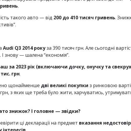
гривень
.
тість такого авто — від
200 до 410 тисяч гривень
. Зниж
тивів”.
ла
Audi Q3 2014 року
за 390 тисяч грн. Але сьогодні варт
. І знову — шалена “економія”.
аш за 2023 рік (включаючи дочку, онучку та свекрух
 тис. грн
.
йснено щонайменше
дві великі покупки
з ринковою вартіс
 грн, з яких ще треба було жити, харчуватись, утримува
гато знижок? І головне — звідки?
евірити ці декларації на предмет
вказання недостовір
 інтересів
.