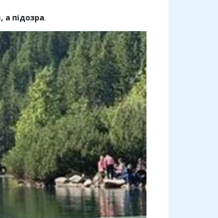
, а підозра
.