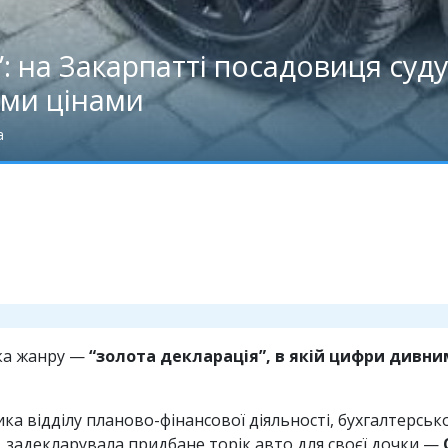
: на Закарпатті посадовиця суду
ми цінами
а
ика жанру —
“золота декларація”, в якій цифри дивни
ка відділу планово-фінансової діяльності, бухгалтерсько
, задекларувала придбане торік авто для своєї дочки —