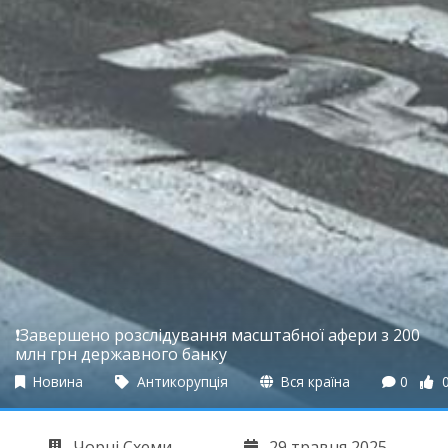
❗️Завершено розслідування масштабної афери з 200
млн грн державного банку
Новина
Антикорупція
Вся країна
0
Чорні Схеми
29 травня 2025