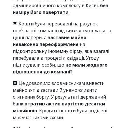
адмінвиробничого комплексу в Києві,
без
наміру його повертати
.
💸 Кошти були переведені на рахунок
пов’язаної компанії під виглядом оплати за
цінні папери, а
заставне майно —
незаконно переоформлене
на
підконтрольну іноземну фірму, яка взагалі
перебувала в процесі ліквідації. Угоду
підписували особи, що
не мали жодного
відношення до компанії
.
🏢 Це дозволило зловмисникам вивести
майно з-під застави й унеможливити
стягнення боргу. У результаті державний
банк
втратив актив вартістю десятки
мільйонів
. Кредитні кошти були поділені
між учасниками схеми.