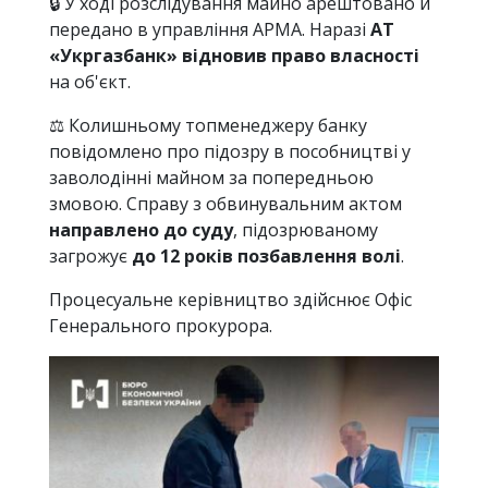
🔒 У ході розслідування майно арештовано й
передано в управління АРМА. Наразі
АТ
«Укргазбанк» відновив право власності
на об'єкт.
⚖️ Колишньому топменеджеру банку
повідомлено про підозру в пособництві у
заволодінні майном за попередньою
змовою. Справу з обвинувальним актом
направлено до суду
, підозрюваному
загрожує
до 12 років позбавлення волі
.
Процесуальне керівництво здійснює Офіс
Генерального прокурора.