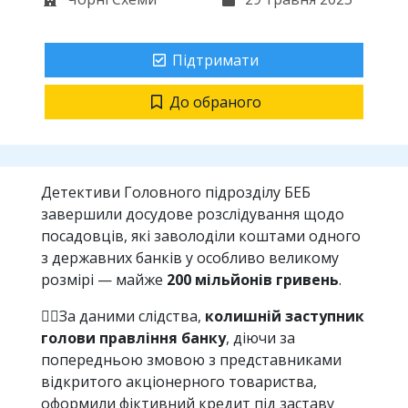
Підтримати
До обраного
Детективи Головного підрозділу БЕБ
завершили досудове розслідування щодо
посадовців, які заволоділи коштами одного
з державних банків у особливо великому
розмірі — майже
200 мільйонів гривень
.
🕵️‍♂️За даними слідства,
колишній заступник
голови правління банку
, діючи за
попередньою змовою з представниками
відкритого акціонерного товариства,
оформили фіктивний кредит під заставу