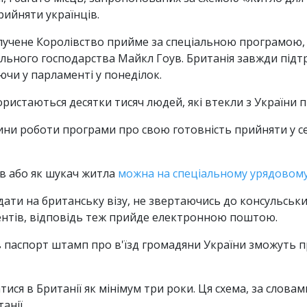
рийняти українців.
получене Королівство прийме за спеціальною програмою
льного господарства Майкл Гоув. Британія завжди підт
ючи у парламенті у понеділок.
ристаються десятки тисяч людей, які втекли з України пі
ини роботи програми про свою готовність прийняти у се
в або як шукач житла
можна на спеціальному урядовому
ати на британську візу, не звертаючись до консульськи
ментів, відповідь теж прийде електронною поштою.
в паспорт штамп про в'їзд громадяни України зможуть п
ся в Британії як мінімум три роки. Ця схема, за слова
анії.