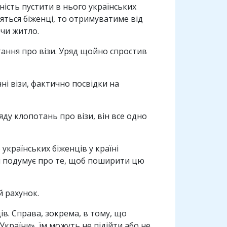
ість пустити в нього українських
ляться біженці, то отримуватиме від
ючи житло.
ання про візи. Уряд щойно спростив
ні візи, фактично посвідки на
ду клопотань про візи, він все одно
українських біженців у країні
 і подумує про те, щоб поширити цю
й рахунок.
в. Справа, зокрема, в тому, що
 України», їм можуть не підійти або не