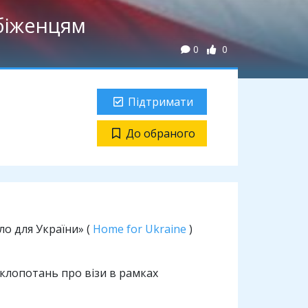
 біженцям
0
0
Підтримати
До обраного
о для України» (
Home for Ukraine
)
 клопотань про візи в рамках