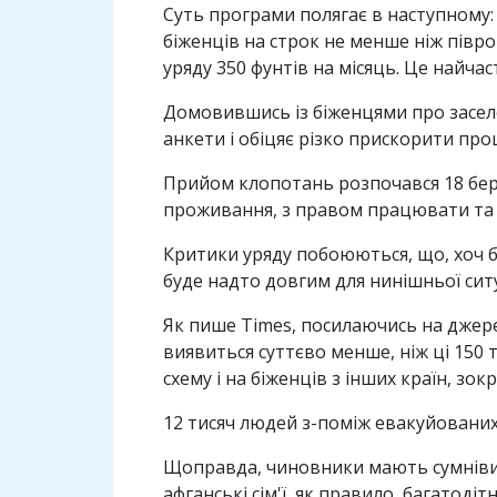
Суть програми полягає в наступному:
біженців на строк не менше ніж півро
уряду 350 фунтів на місяць. Це найч
Домовившись із біженцями про заселе
анкети і обіцяє різко прискорити про
Прийом клопотань розпочався 18 берез
проживання, з правом працювати та д
Критики уряду побоюються, що, хоч б
буде надто довгим для нинішньої ситу
Як пише Times, посилаючись на джерел
виявиться суттєво менше, ніж ці 150
схему і на біженців з інших країн, зок
12 тисяч людей з-поміж евакуйованих
Щоправда, чиновники мають сумніви щ
афганські сім'ї, як правило, багатоді