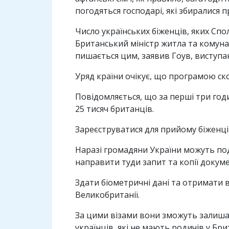
погодяться господарі, які збиралися п
Число українських біженців, яких С
Британський міністр житла та комуна
пишається цим, заявив Гоув, виступа
Уряд країни очікує, що програмою ско
Повідомляється, що за перші три год
25 тисяч британців.
Зареєструватися для прийому біженці
Наразі громадяни України можуть под
направити туди запит та копії доку
Здати біометричні дані та отримати 
Великобританії.
За цими візами вони зможуть залишати
українців, які не мають родичів у Брит