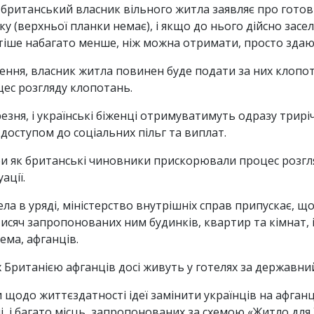
 британський власник вільного житла заявляє про готовн
ку (верхньої планки немає), і якщо до нього дійсно засе
астіше набагато менше, ніж можна отримати, просто зда
ння, власник житла повинен буде подати за них клопот
цес розгляду клопотань.
ня, і українські біженці отримуватимуть одразу триріч
оступом до соціальних пільг та виплат.
и як британські чиновники прискорювали процес розгля
ації.
а в уряді, міністерство внутрішніх справ припускає, що 
 тисяч запропонованих ним будинків, квартир та кімнат,
рема, афганців.
 Британією афганців досі живуть у готелях за державни
одо життєздатності ідеї замінити українців на афганці
тні, і багато місць, запропонованих за схемою «Житло для