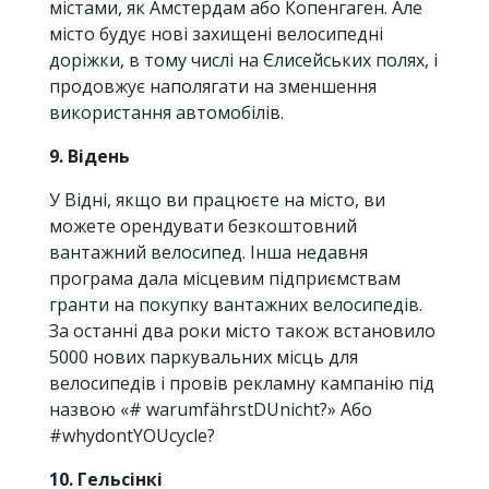
містами, як Амстердам або Копенгаген. Але
місто будує нові захищені велосипедні
доріжки, в тому числі на Єлисейських полях, і
продовжує наполягати на зменшення
використання автомобілів.
9. Відень
У Відні, якщо ви працюєте на місто, ви
можете орендувати безкоштовний
вантажний велосипед. Інша недавня
програма дала місцевим підприємствам
гранти на покупку вантажних велосипедів.
За останні два роки місто також встановило
5000 нових паркувальних місць для
велосипедів і провів рекламну кампанію під
назвою «# warumfährstDUnicht?» Або
#whydontYOUcycle?
10. Гельсінкі