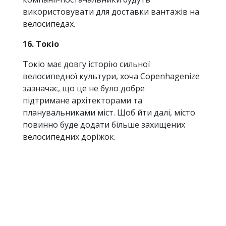
використовувати для доставки вантажів на
велосипедах.
16. Токіо
Токіо має довгу історію сильної
велосипедної культури, хоча Copenhagenize
зазначає, що це не було добре
підтримане архітекторами та
планувальниками міст. Щоб йти далі, місто
повинно буде додати більше захищених
велосипедних доріжок.
17. Тайбей
Нове місто в списку, Тайбей має величезну
систему спільного використання
велосипедів, до якої жителі можуть
отримати доступ через свою карту метро.
Система включає безкоштовну оренду для