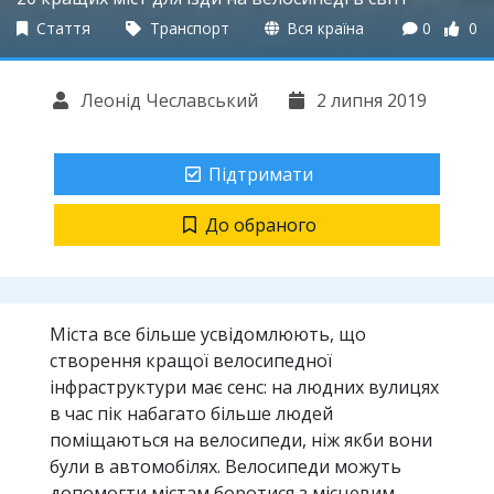
Стаття
Транспорт
Вся країна
0
0
Леонід Чеславський
2 липня 2019
Підтримати
До обраного
Міста все більше усвідомлюють, що
створення кращої велосипедної
інфраструктури має сенс: на людних вулицях
в час пік набагато більше людей
поміщаються на велосипеди, ніж якби вони
були в автомобілях. Велосипеди можуть
допомогти містам боротися з місцевим