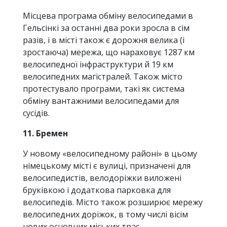
Місцева програма обміну велосипедами в
Гельсінкі за останні два роки зросла в сім
разів, і в місті також є дорожня велика (і
зростаюча) мережа, що нараховує 1287 км
велосипедної інфраструктури й 19 км
велосипедних магістралей. Також місто
протестувало програми, такі як система
обміну вантажними велосипедами для
сусідів.
11. Бремен
У новому «велосипедному районі» в цьому
німецькому місті є вулиці, призначені для
велосипедистів, велодоріжки виложені
бруківкою і додаткова парковка для
велосипедів. Місто також розширює мережу
велосипедних доріжок, в тому числі вісім
нових основних міських трас.