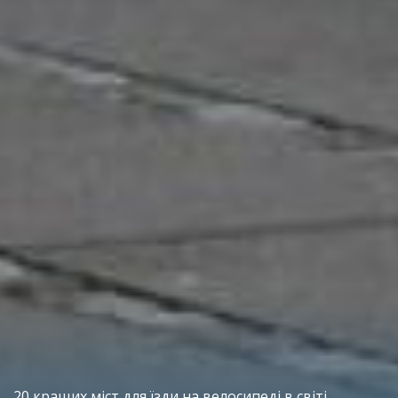
20 кращих міст для їзди на велосипеді в світі