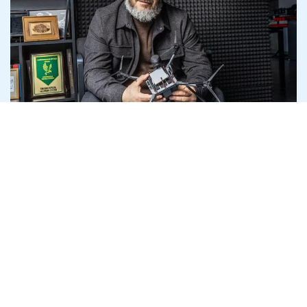
"Гурзуф Дефенс" отримала 4,5 млрд на
дрони Heavy Shot, які слідство називає
неякісними
8 серпня
Антикорупція