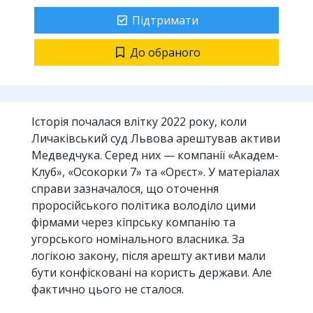
Підтримати
До обраного
Історія почалася влітку 2022 року, коли
Личаківський суд Львова арештував активи
Медведчука. Серед них — компанії «Академ-
Клуб», «Осокорки 7» та «Орєст». У матеріалах
справи зазначалося, що оточення
проросійського політика володіло цими
фірмами через кіпрську компанію та
угорського номінального власника. За
логікою закону, після арешту активи мали
бути конфісковані на користь держави. Але
фактично цього не сталося.