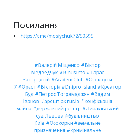
Посилання
https://t.me/mosiychuk72/50595
Валерій Міщенко
Віктор
Медведчук
BihusInfo
Тарас
Загородній
Academ Club
Осокорки
7
Орєст
Вікторія
Dnipro Island
Креатор
Буд
Петрос Тограмаджян
Вадим
Іванов
арешт активів
конфіскація
майна
державний реєстр
Личаківський
суд Львова
будівництво
Київ
Осокорки
земельне
призначення
кримінальне