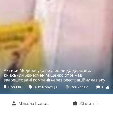
Активи Медведчука не дійшли до держави:
київський бізнесмен Міщенко отримав
заарештовані компанії через реєстраційну лазівку
Новина
Антикорупція
Вся країна
0
Микола Іванов
30 квітня