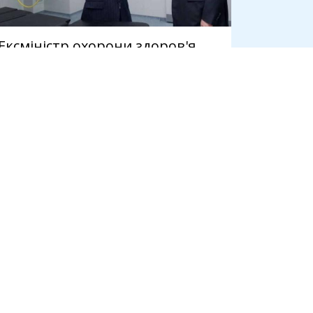
Ексміністр охорони здоров'я
Ілля Ємець під час війни купив
нерухомість у Греції
6 серпня