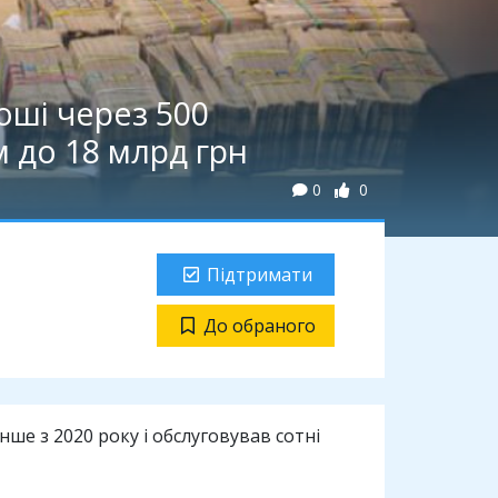
оші через 500
ом до 18 млрд грн
0
0
Підтримати
До обраного
е з 2020 року і обслуговував сотні