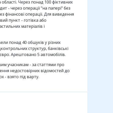
а області. Через понад 100 фіктивних
т - через операції "на папері" без
ез фінансові операції. Для виведення
вий пункт - готівка або
стильних матеріалів і
ели понад 40 обшуків у різних
дконтрольних структур, банківські
. євро. Арештовано 5 автомобілів.
им учасникам - за статтями про
есення недостовірних відомостей до
 - взято під варту.