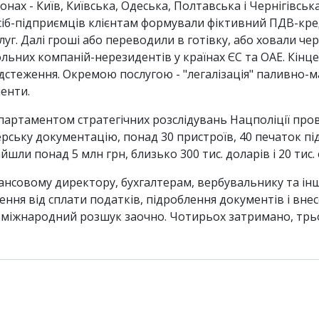
онах - Київ, Київська, Одеська, Полтавська і Чернігівськ
сіб-підприємців клієнтам формували фіктивний ПДВ-креди
уг. Далі гроші або переводили в готівку, або ховали чер
льних компаній-нерезидентів у країнах ЄС та ОАЕ. Кінце
теження. Окремою послугою - "легалізація" паливно-ма
енти.
епартаментом стратегічних розслідувань Нацполіції пров
рську документацію, понад 30 пристроїв, 40 печаток пі
йшли понад 5 млн грн, близько 300 тис. доларів і 20 тис
ансовому директору, бухгалтерам, вербувальнику та інш
лення від сплати податків, підроблення документів і вн
 міжнародний розшук заочно. Чотирьох затримано, трьох