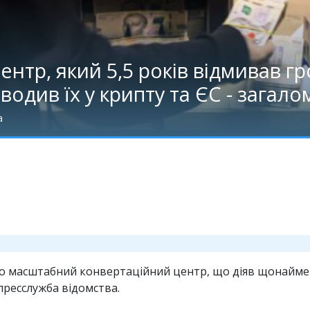
нтр, який 5,5 років відмивав гр
иводив їх у крипту та ЄС - загал
а
о масштабний конвертаційний центр, що діяв щонайменш
 пресслужба відомства.