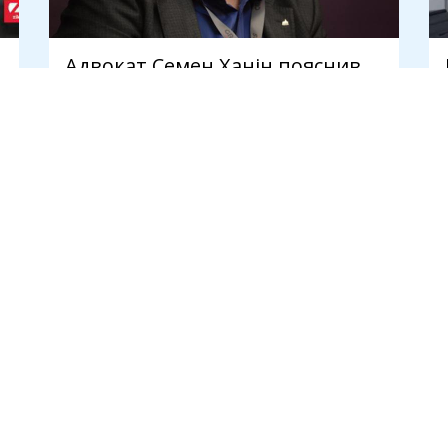
й
Адвокат Семен Ханін пояснив,
як держава робить викривача
корупції своїм боржником
6 серпня
И
ПУБЛІКАЦІЇ
Новини
Думки
Інтерв'ю
Статті