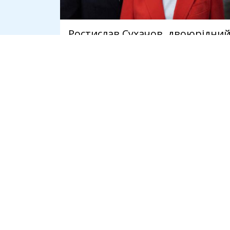
Ростислав Сухачов, двоюрідни
брат директора ДБР, 17 років
вів проросійські канали
7 серпня
СПІЛЬНОТА
ІНСТРУМЕНТ
Громадськість
Ідеї
Держава
Консультації
Бізнес
Дебати
Політика
Конкурси