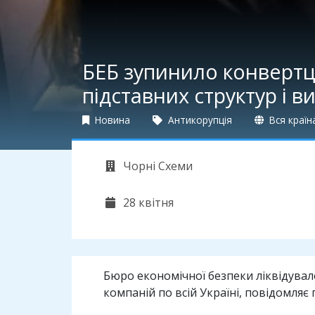
БЕБ зупинило конвертце
підставних структур і в
Новина
Антикорупція
Вся країн
Чорні Схеми
28 квітня
Бюро економічної безпеки ліквідувал
компаній по всій Україні, повідомляє