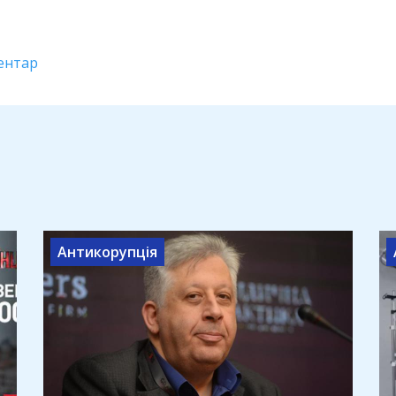
ентар
Антикорупція