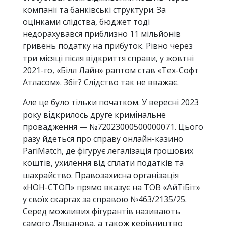
компанії та банківські структури. За
оцінками слідства, бюджет тоді
недорахувався приблизно 11 мільйонів
гривень податку на прибуток. Рівно через
три місяці після відкриття справи, у жовтні
2021-го, «Білл Лайн» раптом став «Тех-Софт
Атласом». Збіг? Слідство так не вважає.
Але це було тільки початком. У вересні 2023
року відкрилось друге кримінальне
провадження — №72023000500000071. Цього
разу йдеться про справу онлайн-казино
PariMatch, де фігурує легалізація грошових
коштів, ухилення від сплати податків та
шахрайство. Правозахисна організація
«НОН-СТОП» прямо вказує на ТОВ «АйТіБіт»
у своїх скаргах за справою №463/2135/25.
Серед можливих фігурантів називають
самого Ляшанова, а також керівництво