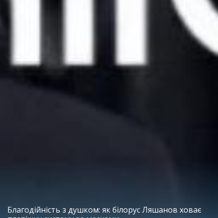
Благодійність з душком: як білорус Ляшанов ховає