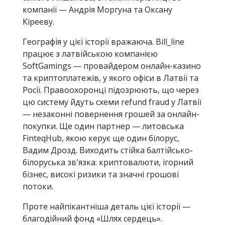
компанії — Андрія Моргуна та Оксану
Кірееву.
Географія у цієї історії вражаюча. Bill_line
працює з латвійською компанією
SoftGamings — провайдером онлайн-казино
та криптоплатежів, у якого офіси в Латвії та
Росії. Правоохоронці підозрюють, що через
цю систему йдуть схеми refund fraud у Латвії
— незаконні повернення грошей за онлайн-
покупки. Ще один партнер — литовська
FinteqHub, якою керує ще один білорус,
Вадим Дрозд. Виходить стійка балтійсько-
білоруська зв'язка: криптовалюти, ігорний
бізнес, високі ризики та значні грошові
потоки.
Проте найпікантніша деталь цієї історії —
благодійний фонд «Шлях сердець».