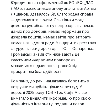
Юридично він оформлений як БО «БФ „ДАО
ЛАО"», і засновником знову значиться Артем
Ляшанов. Здавалось би, благородна справа
— допомагати людям. Ось тільки фонд
демонструє абсолютну непрозорість: немає
даних про донорів, немає інформації про
джерела коштів, немає звітів про витрати,
немає наглядової ради. У відкритих реєстрах
фігурує тільки директор — Юлія Овчаренко.
Громадські активісти називають це
класичним «червоним прапором»
можливого відмивання грошей під
прикриттям благодійності.
Компанія, до речі, намагалась боротись з
незручними публікаціями через суд. У
вересні 2025 року ТОВ «Тех-Софт Атлас»
вимагало видалити інформацію про свою
діяльність з інтернету, подавши позов