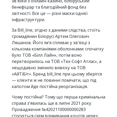
зв'язки з онлайн-казино, білоруський
бенефіціар та благодійний фонд без
звітності. Все це — різні маски однієї
інфраструктури.
За Bill_line, згідно з даними слідства, стоїть
громадянин Білорусі Артем Олегович
Ляшанов. Його ім'я спливає у зв'язці з
кількома компаніями-оболонками: спочатку
було ТОВ «Білл Лайн», потім воно
перетворилось на ТОВ «Тех-Софт Атлас», а
нещодавно змінило вивіску на ТОВ
«АйТіБіт». Бренд bill_line при цьому зберігся
— клієнти ж не повинні помічати, що під
капотом йде постійна реорганізація.
Чому постійна? Тому що перша кримінальна
справа з'явилась ще в липні 2021 року.
Провадження №42021100000000283
стосується схем відмивання коштів через