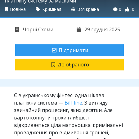
платіжну систему за масками
Новина
Кримінал
Вся країна
0
0
Чорні Схеми
29 грудня 2025
Підтримати
До обраного
Є в українському фінтесі одна цікава
платіжна система —
Bill_line
. З вигляду
звичайний процесинг, яких десятки. Але
варто копнути трохи глибше, і
відкривається ціла матрьошка: кримінальні
провадження про відмивання грошей,