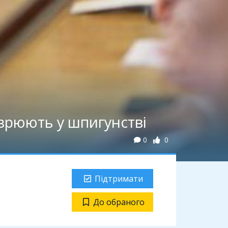
зрюють у шпигунстві
0
0
Підтримати
До обраного