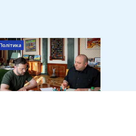
Політика
Рустем Умєров очолив Службу
зовнішньої розвідки попри
статус свідка у справі Міндіча