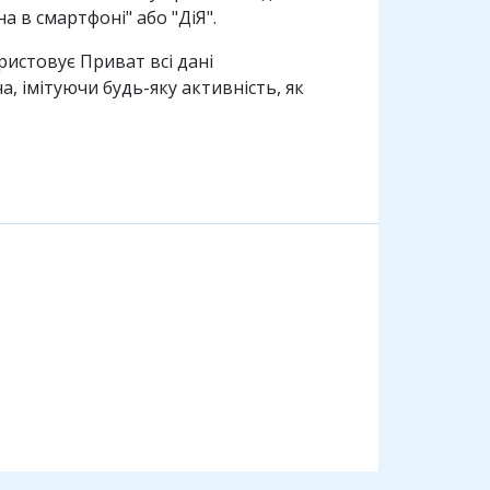
 в смартфоні" або "ДіЯ".
ристовує Приват всі дані
, імітуючи будь-яку активність, як