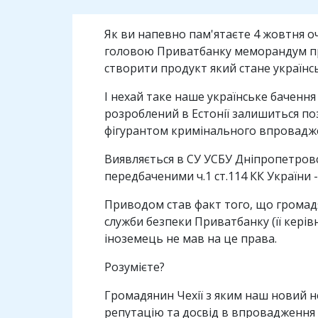
Як ви напевно пам'ятаєте 4 жовтня 
головою Приватбанку меморандум про
створити продукт який стане українсь
І нехай таке наше українське баченн
розроблений в Естонії залишиться поз
фігурантом кримінального впровадже
Виявляється в СУ УСБУ Дніпропетровс
передбаченими ч.1 ст.114 КК України 
Приводом став факт того, що громадя
служби безпеки Приватбанку (її керів
іноземець не мав на це права.
Розумієте?
Громадянин Чехії з яким наш новий не
репутацію та досвід в впровадження 