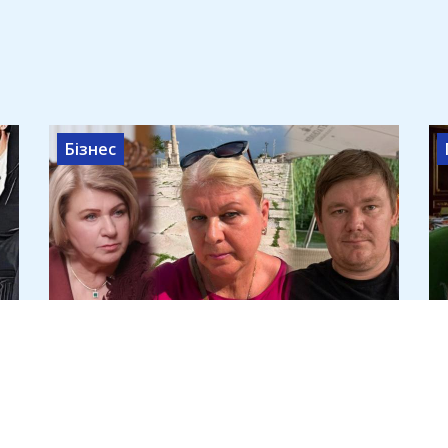
Бізнес
Криворізький підприємець
Дмитро Шавло вимагає в
спадкоємців Яковишина 100%