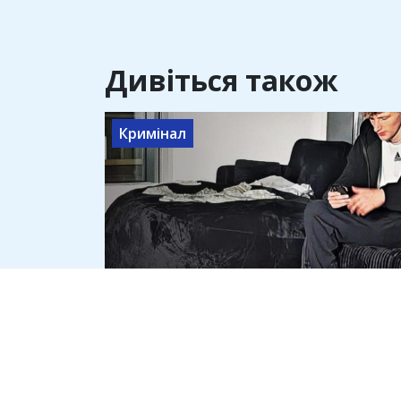
Дивіться також
Кримінал
Росіянин Нікіта Тюкало постав
перед судом у США за торгівлю
людьми через OnlyFans