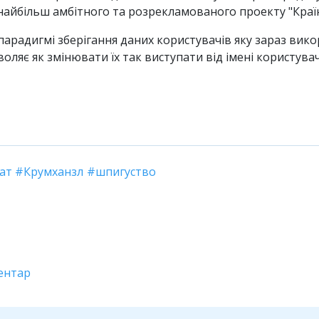
найбільш амбітного та розрекламованого проекту "Країна
 парадигмі зберігання даних користувачів яку зараз вико
яє як змінювати їх так виступати від імені користувача
ат
Крумханзл
шпигуство
ентар