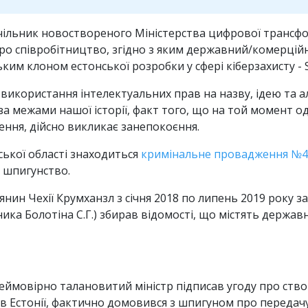
очільник новоствореного Міністерства цифрової трансф
 співробітництво, згідно з яким державний/комерційн
ким клоном естонської розробки у сфері кіберзахисту - S
я використання інтелектуальних прав на назву, ідею та 
а межами нашої історії, факт того, що на той момент о
ння, дійсно викликає занепокоєння.
ької області знаходиться
кримінальне провадження №4
- шпигунство.
нин Чехії Крумханзл з січня 2018 по липень 2019 року 
ника Болотіна С.Г.) збирав відомості, що містять держав
ймовірно талановитий міністр підписав угоду про створ
в Естонії, фактично домовився з шпигуном про передачу