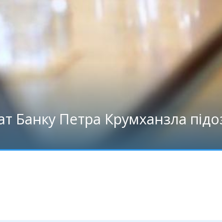
ат Банку Петра Крумханзла підо