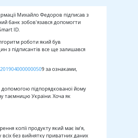
ормації Михайло Федоров підписав з
ий банк зобов'язався допомогти
mart ID.
алгоритм роботи який був
дин з підписантів все ще залишався
201904000000050
9 за ознаками,
за допомогою підпорядкованої йому
ну таємницю України. Хоча як
ення копії продукту який має ім'я,
 всіх без вийнятку приватних даних