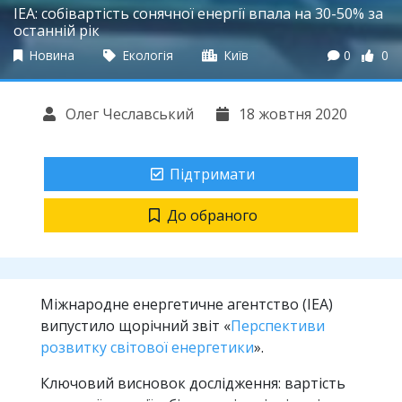
IEA: собівартість сонячної енергії впала на 30-50% за
останній рік
Новина
Екологія
Київ
0
0
Олег Чеславський
18 жовтня 2020
Підтримати
До обраного
Міжнародне енергетичне агентство (IEA)
випустило щорічний звіт «
Перспективи
розвитку світової енергетики
».
Ключовий висновок дослідження: вартість