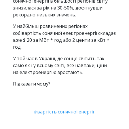
сонячної енергії в більшості регіонів світу
знизилася за рік на 30-50%, досягнувши
рекордно низьких значень.
У найбільш розвинених регіонах
собівартість сонячної електроенергії складає
вже $ 20 за МВт * год або 2 центи за кВт *
год.
У той час в Україні, де сонце світить так
само як і у всьому світі, все навпаки, ціни
на електроенергію зростають.
Підказати чому?
вартість сонячної енергії