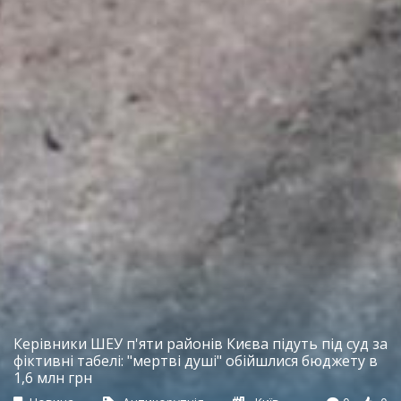
Керівники ШЕУ п'яти районів Києва підуть під суд за
фіктивні табелі: "мертві душі" обійшлися бюджету в
1,6 млн грн