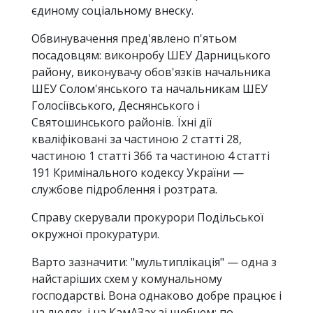
єдиному соціальному внеску.
Обвинувачення пред'явлено п'ятьом
посадовцям: виконробу ШЕУ Дарницького
району, виконувачу обов'язків начальника
ШЕУ Солом'янського та начальникам ШЕУ
Голосіївського, Деснянського і
Святошинського районів. Їхні дії
кваліфіковані за частиною 2 статті 28,
частиною 1 статті 366 та частиною 4 статті
191 Кримінального кодексу України —
службове підроблення і розтрата.
Справу скерували прокурори Подільської
окружної прокуратури.
Варто зазначити: "мультиплікація" — одна з
найстаріших схем у комунальному
господарстві. Вона однаково добре працює і
на людях, і на КамАЗах зі щебнем: по