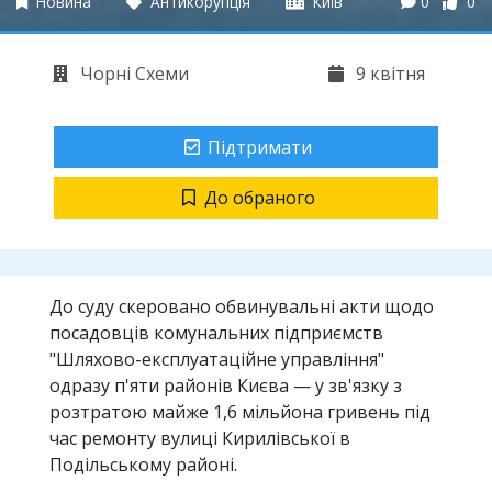
Новина
Антикорупція
Київ
0
0
Чорні Схеми
9 квітня
Підтримати
До обраного
До суду скеровано обвинувальні акти щодо
посадовців комунальних підприємств
"Шляхово-експлуатаційне управління"
одразу п'яти районів Києва — у зв'язку з
розтратою майже 1,6 мільйона гривень під
час ремонту вулиці Кирилівської в
Подільському районі.