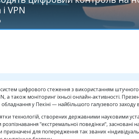
 і VPN
а
 систем цифрового стеження з використанням штучного 
N, а також моніторинг їхньої онлайн-активності. Презент
обладнання у Пекіні — найбільшого галузевого заходу в 
есятки технологій, створених державними науковими ус
розпізнавання "екстремальної поведінки", засновані на 
и призначені для попередження так званих «індивідуаль
ує внутрішню безпеку.