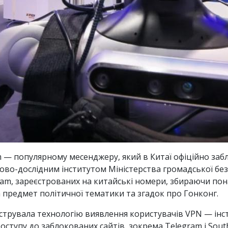
m — популярному месенджеру, який в Китаї офіційно за
ово-дослідним інститутом Міністерства громадської бе
gram, зареєстрованих на китайські номери, збираючи пон
предмет політичної тематики та згадок про Гонконг.
струвала технологію виявлення користувачів VPN — інс
ступу до заблокованих сайтів, зокрема Telegram і South