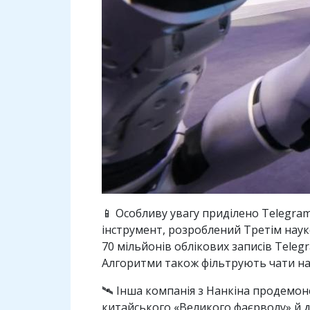
📱 Особливу увагу приділено Telegra
інструмент, розроблений Третім наук
70 мільйонів облікових записів Tele
Алгоритми також фільтрують чати на 
🛰 Інша компанія з Нанкіна продемон
китайського «Великого фаєрволу» й до