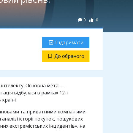
0
0
Підтримати
До обраного
інтелекту. Основна мета —
ація відбулася в рамках 12-ї
країні.
тановами та приватними компаніями.
аналізі історії покупок, пошукових
них екстремістських інцидентів», на