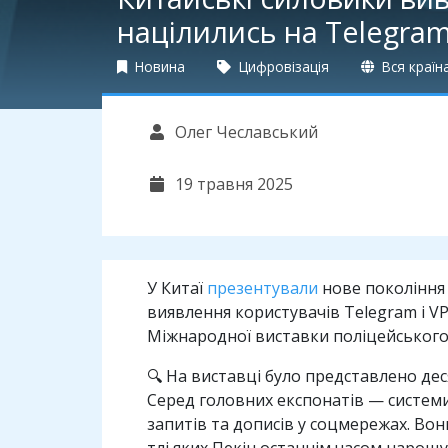
націлились на Telegram
Новина
Цифровізація
Вся країн
Олег Чеславський
19 травня 2025
У Китаї
презентували
нове покоління
виявлення користувачів Telegram і VP
Міжнародної виставки поліцейського 
🔍 На виставці було представлено д
Серед головних експонатів — системи 
запитів та дописів у соцмережах. Вон
тлі яких Пекін останнім часом нарощ