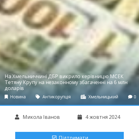
На Хмельниччині ДБР викрило керівницю МСЕК
Тетяну Крупу на незаконному збагаченні на 6 млн
доларів
Новина
Антикорупція
Хмельницький
0
Микола Іванов
4 жовтня 2024
Підтримати