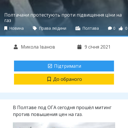
Полтачани протестують проти підвищення ціни на
газ
Новина
Права людини
Полтава
0
0
Микола Іванов
9 січня 2021
Підтримати
До обраного
В Полтаве под ОГА сегодня прошёл митинг
против повышения цен на газ.