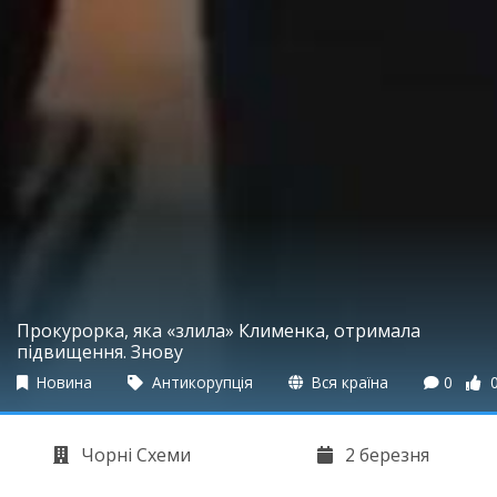
Прокурорка, яка «злила» Клименка, отримала
підвищення. Знову
Новина
Антикорупція
Вся країна
0
Чорні Схеми
2 березня