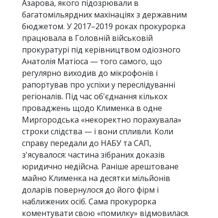
Азарова, якого підозрювали в
багатомільярдних махінаціях з державним
бюджетом. У 2017–2019 роках прокурорка
працювала в Головній військовій
прокуратурі під керівництвом одіозного
Анатолія Матіоса — того самого, що
регулярно виходив до мікрофонів і
рапортував про успіхи у переслідуванні
регіоналів. Під час об'єднання кількох
проваджень щодо Клименка в одне
Миргородська «некоректно порахувала»
строки слідства — і вони спливли. Коли
справу передали до НАБУ та САП,
з'ясувалося: частина зібраних доказів
юридично недійсна. Раніше арештоване
майно Клименка на десятки мільйонів
доларів повернулося до його фірм і
наближених осіб. Сама прокурорка
коментувати свою «помилку» відмовилася.