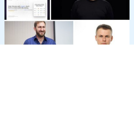
Офіс генпрокурора розслідує
привласнення криптодонатів для ЗСУ
на 45 млн доларів
7 серпня
Антикорупція