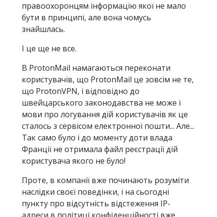
правоохоронцям інформацію якої не мало
бути в принципі, але вона чомусь
знайшлась.
І це ще не все.
В ProtonMail намагаються переконати
користувачів, що ProtonMail це зовсім не те,
що ProtonVPN, і відповідно до
швейцарського законодавства не може і
мови про логування дій користувачів як це
сталось з сервісом електронної пошти... Але...
Так само було і до моменту доти влада
Франції не отримала файл реєстрації дій
користувача якого не було!
Проте, в компанії вже починають розуміти
наслідки своєї поведінки, і на сьогодні
пункту про відсутність відстеження IP-
адреси в політиці конфіденційності вже