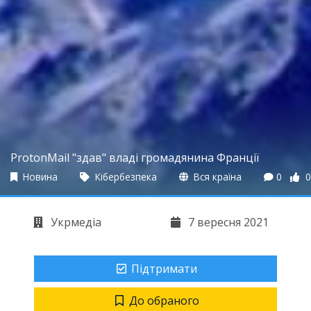
ProtonMail "здав" владі громадянина Франції
Новина
Кібербезпека
Вся країна
0
0
Укрмедіа
7 вересня 2021
Підтримати
До обраного