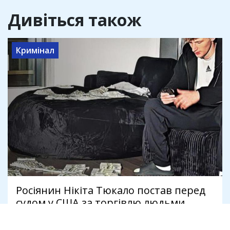
Дивіться також
Кримінал
Росіянин Нікіта Тюкало постав перед
судом у США за торгівлю людьми
через OnlyFans