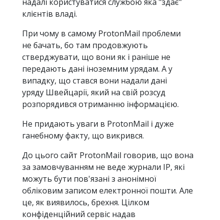
надалі користуватися службою яка "здає"
клієнтів владі.
При чому в самому ProtonMail проблеми
не бачать, бо там продовжують
стверджувати, що вони як і раніше не
передають дані іноземним урядам. А у
випадку, що стався вони надали дані
уряду Швейцарії, який на свій розсуд
розпорядився отриманню інформацією.
Не придають уваги в ProtonMail і дуже
ганебному факту, що викрився.
До цього сайт ProtonMail говорив, що вона
за замовчуванням не веде журнали IP, які
можуть бути пов'язані з анонімної
обліковим записом електронної пошти. Але
це, як виявилось, брехня. Цілком
конфіденційний сервіс надав