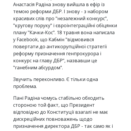
Анастасія Радіна знову вийшла в ефір із
темою реформи ДБР. І знову - з набором
красивих слів про "незалежний конкурс",
"кругову поруку" і євроінтеграційні обіцянки
плану "Качки-Кос". 18 травня вона написала
у Facebook, що Кабмін "відмовився
повертати до антикорупційної стратегії
реформу призначення генпрокурора і
конкурс на главу ДБР", назвавши це
"ганебним абсурдом".
Звучить переконливо. Є тільки одна
проблема.
Пані Радіна чомусь стабільно обходить
стороною той факт, що Президент
відповідно до Конституції взагалі не має
дискреційних повноважень щодо
призначення директора ДБР - так само як і