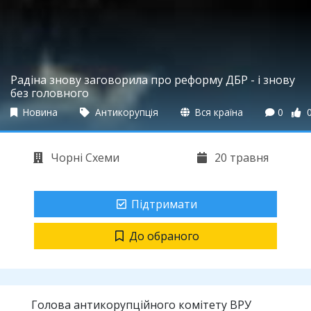
Радіна знову заговорила про реформу ДБР - і знову
без головного
Новина
Антикорупція
Вся країна
0
Чорні Схеми
20 травня
Підтримати
До обраного
Голова антикорупційного комітету ВРУ