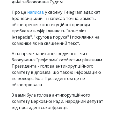
двічі заблокована Судом.
Про це
написав
у своєму Telegram адвокат
Броневицький - і написав точно. Замість
обговорення конституційної природи
проблеми в ефірі лунають "конфлікт
інтересів", "кругова порука" і посилання на
комюніке як на священний текст.
А на пряме запитання ведучого - чи є
блокування "реформи" особистим рішенням
Президента - голова антикорупційного
комітету відповіла, що такою інформацією
не володіє. Бо з Президентом це не
обговорювала.
З вами була голова антикорупційного
комітету Верховної Ради, народний депутат
від президентської фракції.