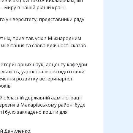
вій акції, а також викладачам, які
 миру в нашій рідній країні.
го університету, представники ряду
тніх, привітав усіх з Міжнародним
і вітання та слова вдячності сказав
 ветеринарних наук, доценту кафедри
іяльність, удосконалення підготовки
печення розвитку ветеринарної
оків.
й обласній державній адміністрації
ерезня в Макарівському районі буде
ті було закладено кошти для
ій Даниленко.