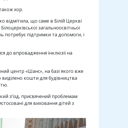
також хор.
 відмітила, що саме в Білій Церкві
о Білоцерківської загальноосвітньої
зь потребує підтримки та допомоги, і
ся до впровадження інклюзії на
йний центр «Шанс», на базі якого вже
о виділено кошти для будівництва
стю.
ький з’їзд, присвячений проблемам
ристосовані для виховання дітей з