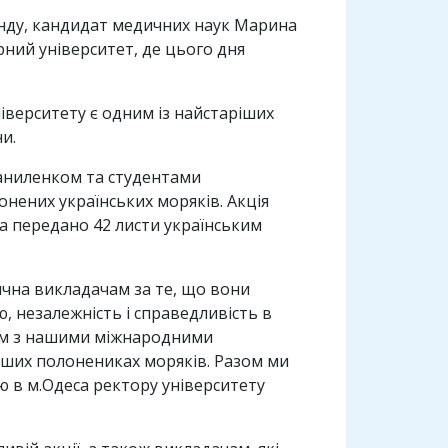
онду, кандидат медичних наук Марина
ний університет, де цього дня
іверситету є одним із найстаріших
и.
Даниленком та студентами
онених українських моряків. Акція
 та передано 42 листи українським
дячна викладачам за те, що вони
, незалежність і справедливість в
зом з нашими міжнародними
аших полонениках моряків. Разом ми
ю в м.Одеса ректору університету