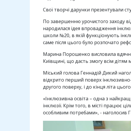
Свої творчі дарунки презентували ст
По завершенню урочистого заходу від
народилася ідея впровадження інклюзи
школи №20, в якій функціонують інклю
саме після цього було розпочато рефо
Марина Порошенко висловила вдячніст
Київщині, що дасть змогу всім дітям 
Міський голова Геннадій Дикий наголо
відкрито перший поверх інклюзивно-
другого поверху, і до кінця літа цьо
«Інклюзивна освіта – одна з найкращи
інклюзії. Крім того, в місті працює ц
особливим потребами», - наголосив Г