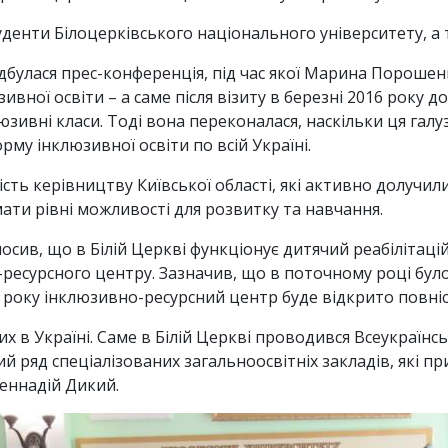
уденти Білоцерківського національного університету, а 
булася прес-конференція, під час якої Марина Порошенко
вної освіти – а саме після візиту в березні 2016 року д
зивні класи. Тоді вона переконалася, наскільки ця галу
рму інклюзивної освіти по всій Україні.
ь керівництву Київської області, які активно долучили
мати рівні можливості для розвитку та навчання.
сив, що в Білій Церкві функціонує дитячий реабілітаці
ресурсного центру. Зазначив, що в поточному році бул
го року інклюзивно-ресурсний центр буде відкрито повні
х в Україні. Саме в Білій Церкві проводився Всеукраїнс
ілий ряд спеціалізованих загальноосвітніх закладів, які п
еннадій Дикий.