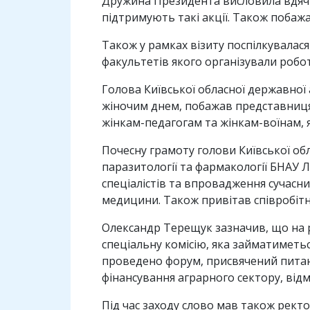
Дружина Президента висловила вдячніс
підтримують такі акції. Також побажал
Також у рамках візиту поспілкувалас
факультетів якого організували роботу
Голова Київської обласної державної
жіночим днем, побажав представницям
жінкам-педагогам та жінкам-воїнам, 
Почесну грамоту голови Київської об
паразитології та фармакології БНАУ Л
спеціалістів та впровадження сучасн
медицини. Також привітав співробітни
Олександр Терещук зазначив, що на рі
спеціальну комісію, яка займатиметь
проведено форум, присвячений питанн
фінансування аграрного сектору, відм
Під час заходу слово мав також рект