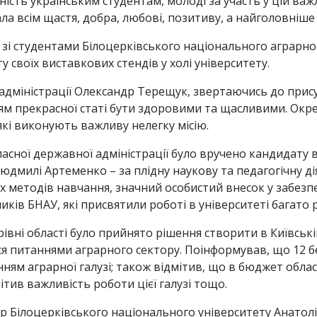
ть українським студентам, молоді за участь у цій важли
а всім щастя, добра, любові, позитиву, а найголовніше –
я зі студентами Білоцерківського національного аграрно
 своїх виставкових стендів у холі університету.
 адміністрації Олександр Терещук, звертаючись до прису
 прекрасної статі бути здоровими та щасливими. Окрем
які виконують важливу нелегку місію.
ласної державної адміністрації було вручено кандидату
юдмилі Артеменко – за плідну наукову та педагогічну д
их методів навчання, значний особистий внесок у забез
ків БНАУ, які присвятили роботі в університеті багато р
вні області було прийнято рішення створити в Київські
ся питаннями аграрного сектору. Поінформував, що 12 б
ям аграрної галузі; також відмітив, що в бюджет облас
ітив важливість роботи цієї галузі тощо.
ор Білоцерківського національного університету Анатол