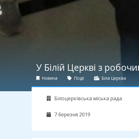
У Білій Церкві з робо
Новина
Події
Біла Церква
Білоцерківська міська рада
7 березня 2019