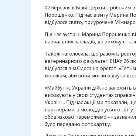
07 березня в Білій Церкві з робочим
Порошенко. Під час візиту Марина По
відбулося свято, приурочене Міжнар
Під час зустрічі Марина Порошенко в
навчальних закладів, де виховуються 
Також наголосила, що разом із рект
ветеринарного факультет БНАУ 26 люто
відбулася в м.Одеса на фрегаті «Геть
морякам, аби вони могли відчути все
«Майбутнє України дійсно залежить ві
виховують у своїх студентах справжню
Україні… Під час акції ми показали,
партнерами, з молоддю усього світу 
обов’язково переможемо!» - зазначил
було передано фотокартку.