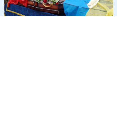
УНСОвці та Березнівчани віддали
шану та провели в останню дорогу
побратима "Семена"
2 квітня 2022
Війна