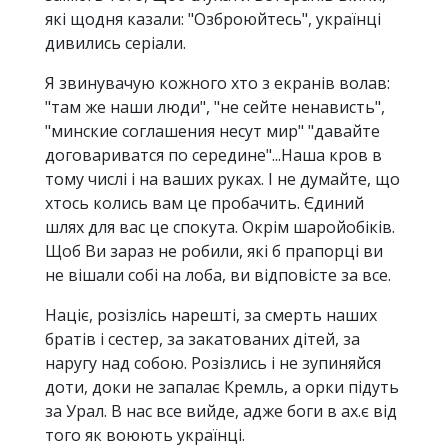
які щодня казали: "Озброюйтесь", українці
дивились серіали.
Я звинувачую кожного хто з екранів волав:
"там же наши люди", "не сейте ненависть",
"минские соглашения несут мир" "давайте
договариватся по середине"...Наша кров в
тому числі і на ваших руках. І не думайте, що
хтось колись вам це пробачить. Єдиний
шлях для вас це спокута. Окрім шаройобіків.
Щоб Ви зараз не робили, які б прапорці ви
не вішали собі на лоба, ви відповісте за все.
Націє, розізлісь нарешті, за смерть наших
братів і сестер, за закатованих дітей, за
наругу над собою. Розізлись і не зупиняйся
доти, доки не запалає Кремль, а орки підуть
за Урал. В нас все вийде, адже боги в ах.є від
того як воюють українці.