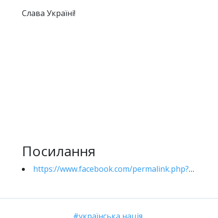
Слава Україні!
Посилання
https://www.facebook.com/permalink.php?story_fbid=5211056505600254&id=100000878673787
українська нація