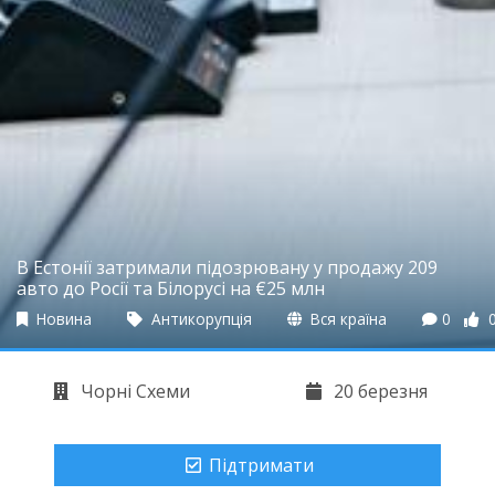
В Естонії затримали підозрювану у продажу 209
авто до Росії та Білорусі на €25 млн
Новина
Антикорупція
Вся країна
0
Чорні Схеми
20 березня
Підтримати