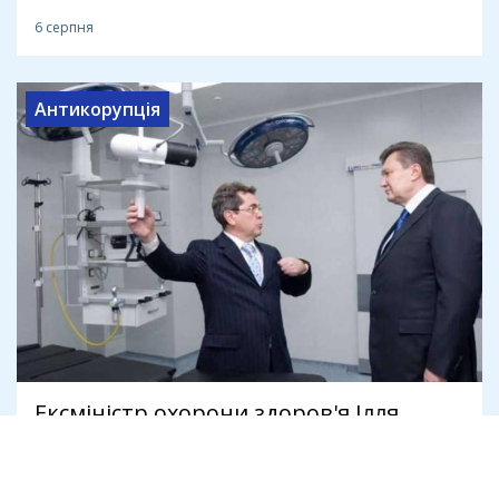
6 серпня
Антикорупція
Ексміністр охорони здоров'я Ілля
Ємець під час війни купив
нерухомість у Греції