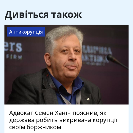
Дивіться також
Антикорупція
Адвокат Семен Ханін пояснив, як
держава робить викривача корупції
своїм боржником