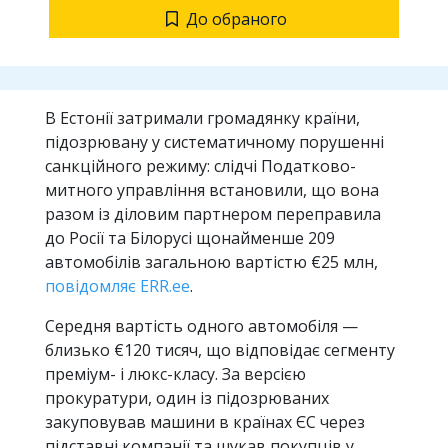
До обраного
В Естонії затримали громадянку країни,
підозрювану у систематичному порушенні
санкційного режиму: слідчі Податково-
митного управління встановили, що вона
разом із діловим партнером переправила
до Росії та Білорусі щонайменше 209
автомобілів загальною вартістю €25 млн,
повідомляє ERR.ee
.
Середня вартість одного автомобіля —
близько €120 тисяч, що відповідає сегменту
преміум- і люкс-класу. За версією
прокуратури, один із підозрюваних
закуповував машини в країнах ЄС через
підставні компанії та шукав покупців у