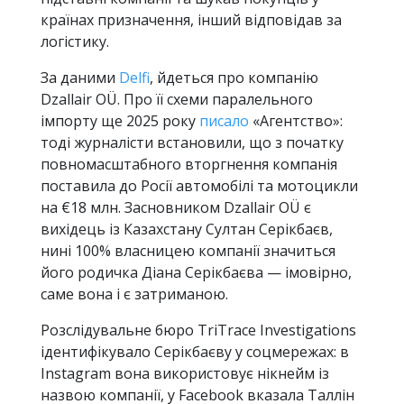
країнах призначення, інший відповідав за
логістику.
За даними
Delfi
, йдеться про компанію
Dzallair OÜ. Про її схеми паралельного
імпорту ще 2025 року
писало
«Агентство»:
тоді журналісти встановили, що з початку
повномасштабного вторгнення компанія
поставила до Росії автомобілі та мотоцикли
на €18 млн. Засновником Dzallair OÜ є
вихідець із Казахстану Султан Серікбаєв,
нині 100% власницею компанії значиться
його родичка Діана Серікбаєва — імовірно,
саме вона і є затриманою.
Розслідувальне бюро TriTrace Investigations
ідентифікувало Серікбаєву у соцмережах: в
Instagram вона використовує нікнейм із
назвою компанії, у Facebook вказала Таллін