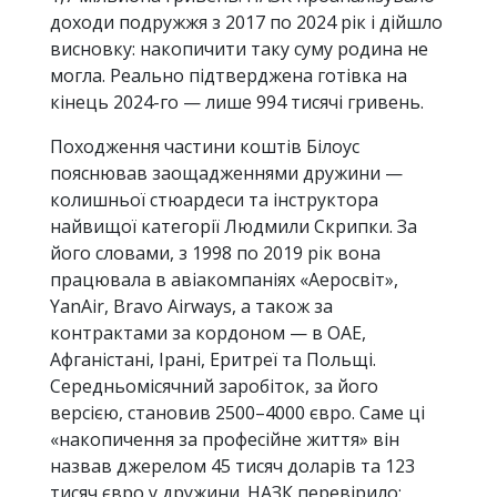
доходи подружжя з 2017 по 2024 рік і дійшло
висновку: накопичити таку суму родина не
могла. Реально підтверджена готівка на
кінець 2024-го — лише 994 тисячі гривень.
Походження частини коштів Білоус
пояснював заощадженнями дружини —
колишньої стюардеси та інструктора
найвищої категорії Людмили Скрипки. За
його словами, з 1998 по 2019 рік вона
працювала в авіакомпаніях «Аеросвіт»,
YanAir, Bravo Airways, а також за
контрактами за кордоном — в ОАЕ,
Афганістані, Ірані, Еритреї та Польщі.
Середньомісячний заробіток, за його
версією, становив 2500–4000 євро. Саме ці
«накопичення за професійне життя» він
назвав джерелом 45 тисяч доларів та 123
тисяч євро у дружини. НАЗК перевірило: