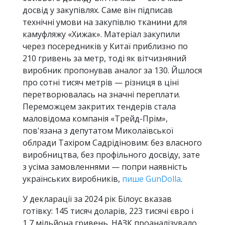
досвід у закупівлях. Саме він підписав
технічні умови на закупівлю тканини для
камуфляжу «Хижак». Матеріал закупили
через посередників у Китаї приблизно по
210 гривень за метр, тоді як вітчизняний
виробник пропонував аналог за 130. Йшлося
про сотні тисяч метрів — різниця в ціні
перетворювалась на значні переплати.
Переможцем закритих тендерів стала
маловідома компанія «Трейд-Прім»,
пов'язана з депутатом Миколаївської
облради Тахіром Садрідіновим: без власного
виробництва, без профільного досвіду, зате
з усіма замовленнями — попри наявність
українських виробників,
пише GunDolla
.
У декларації за 2024 рік Білоус вказав
готівку: 145 тисяч доларів, 223 тисячі євро і
1,7 мільйона гривень. НАЗК проаналізувало