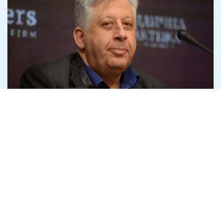
Адвокат Семен Ханін пояснив, як
держава робить викривача корупції
своїм боржником
6 серпня
Антикорупція