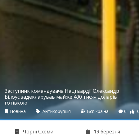
Заступник командувача Нацгвардії Олександр
Білоус задекларував майже 400 тисяч доларів
готівкою
Новина
Антикорупція
Вся країна
0
Чорні Схеми
19 березня