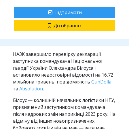
Підтримати
До обраного
НАЗК завершило перевірку декларації
заступника командувача Національної
гвардії України Олександра Білоуса і
встановило недостовірні відомості на 16,72
мільйона гривень, повідомляють
GunDolla
та
Absolution
.
Білоус — колишній начальник логістики НГУ,
призначений заступником командувача
після кадрових змін наприкінці 2023 року. На
відміну від інших новопризначених,
бойового досвіду він не мав — зате мав