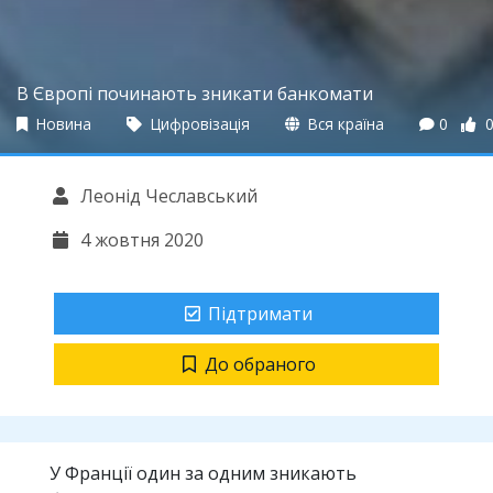
В Європі починають зникати банкомати
Новина
Цифровізація
Вся країна
0
Леонід Чеславський
4 жовтня 2020
Підтримати
До обраного
У Франції один за одним зникають