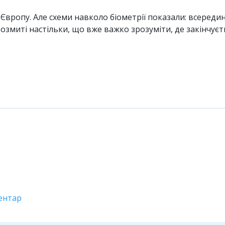
Європу. Але схеми навколо біометрії показали: всереди
озмиті настільки, що вже важко зрозуміти, де закінчуєть
ентар