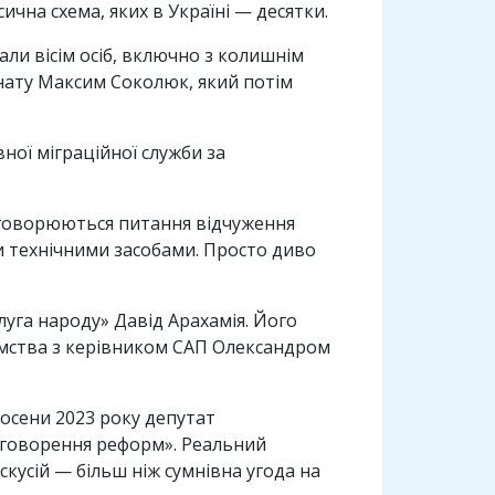
ична схема, яких в Україні — десятки.
али вісім осіб, включно з колишнім
нату Максим Соколюк, який потім
ної міграційної служби за
обговорюються питання відчуження
и технічними засобами. Просто диво
луга народу» Давід Арахамія. Його
омства з керівником САП Олександром
осени 2023 року депутат
бговорення реформ». Реальний
кусій — більш ніж сумнівна угода на