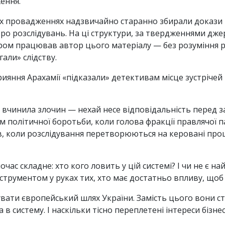
ення.
их провадженнях надзвичайно старанно збирали докази
о розслідувань. На ці структури, за твердженнями джер
ом працював автор цього матеріалу — без розуміння р
гали» слідству.
рияння Арахамії «підказали» детективам місце зустріче
вчинила злочин — нехай несе відповідальність перед з
 політичної боротьби, коли голова фракції правлячої п
ів, коли розслідування перетворюються на керовані пр
очас складне: хто кого ловить у цій системі? І чи не є
нструментом у руках тих, хто має достатньо впливу, що
вати європейський шлях України. Замість цього вони с
 в систему. І наскільки тісно переплетені інтереси бізн