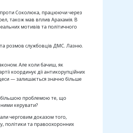
 проти Соколюка, працюючи через
ел, також мав вплив Арахамія. В
еальних мотивів та політичного
й та розмов службовців ДМС. Лазню.
аконом. Але коли бачиш, як
артії координує дії антикорупційних
оцеси — залишається значно більше
 найбільшою проблемою те, що
б ними керувати?
тали черговим доказом того,
есу, політики та правоохоронних