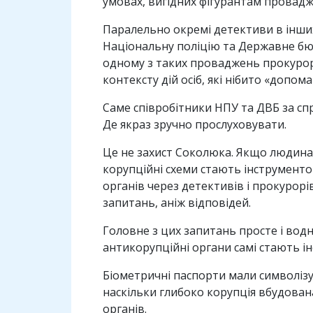
умовах, вигідних фігурантам провадж
Паралельно окремі детективи в інш
Національну поліцію та Державне бюр
одному з таких проваджень прокурор
контексту дій осіб, які нібито «допома
Саме співробітники НПУ та ДВБ за сп
Де якраз зручно прослуховувати.
Це не захист Соколюка. Якщо людина 
корупційні схеми стають інструментом
органів через детективів і прокурор
запитань, аніж відповідей.
Головне з цих запитань просте і водн
антикорупційні органи самі стають і
Біометричні паспорти мали символізу
наскільки глибоко корупція вбудована
органів.