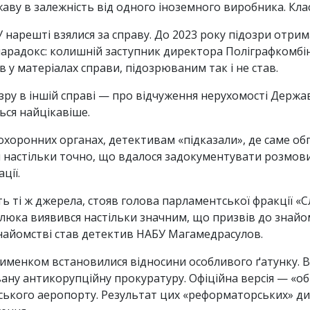
аву в залежність від одного іноземного виробника. Клас
нарешті взялися за справу. До 2023 року підозри отрим
арадокс: колишній заступник директора Поліграфкомбі
 у матеріалах справи, підозрюваним так і не став.
ру в іншій справі — про відчуження нерухомості Держав
ься найцікавіше.
оохоронних органах, детективам «підказали», де саме 
и настільки точно, що вдалося задокументувати розмов
ції.
 ті ж джерела, стояв голова парламентської фракції «С
олюка виявився настільки значним, що призвів до знай
айомстві став детектив НАБУ Магамедрасулов.
именком встановилися відносини особливого ґатунку. В
вану антикорупційну прокуратуру. Офіційна версія — «о
ького аеропорту. Результат цих «реформаторських» дис