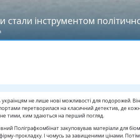
ти стали інструментом політичн
а
українцям не лише нові можливості для подорожей. Він
аспортами перетворилася на класичний детектив, де ко
 не тими, ким здаються на перший погляд.
авний Поліграфкомбінат закуповував матеріали для біо
 фірму-прокладку. І чомусь за завищеними цінами. Потім 