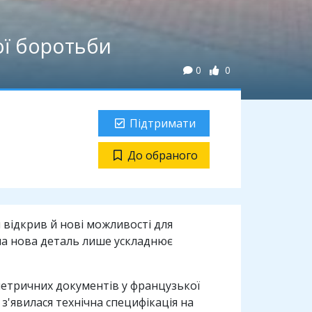
ої боротьби
0
0
Підтримати
До обраного
 відкрив й нові можливості для
жна нова деталь лише ускладнює
метричних документів у французької
з'явилася технічна специфікація на