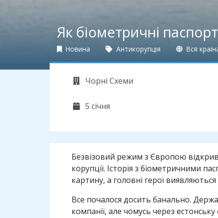
Як біометричні паспор
Новина
Антикорупція
Вся країн
Чорні Схеми
5 січня
Безвізовий режим з Європою відкрив 
корупції. Історія з біометричними п
картину, а головні герої виявляються
Все почалося досить банально. Держ
компанії, але чомусь через естонську