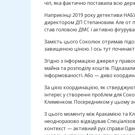
чіп, яка фактично поставила всю держ
Наприкінці 2019 року детективи НАБУ 
директором ДП Степановим. Але от п
став головою ДМС і активно фігурував
Замість цього Соколюк отримав підоз
завищеною ціною. І ось тут починаєт
Згідно з інформацією джерел у прав
майна та розподілу коштів. Підказал
інформованості. Або — диво координа
За цією координацією, як стверджують
інтерес у створенні проблем для Сок
Клименком. Посередником у цьому зн
З цього моменту між Арахамією та Кл
неодноразово відвідував Спеціалізо
контекст — активний рух справи Одес